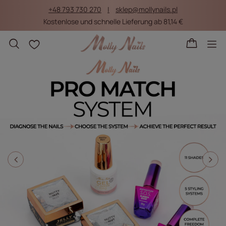
+48 793 730 270
sklep@mollynails.pl
Kostenlose und schnelle Lieferung ab 81,14 €
Einkaufslisten