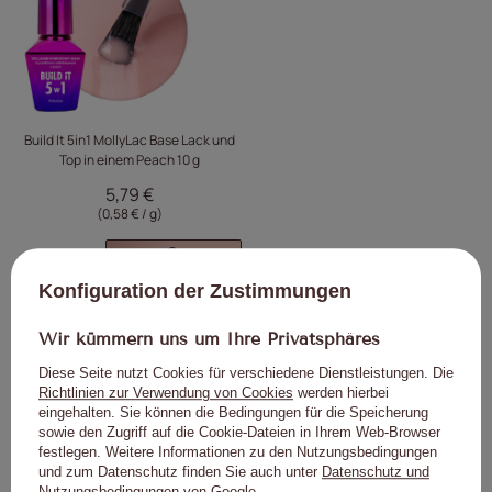
Build It 5in1 MollyLac Base Lack und
Top in einem Peach 10 g
5,79 €
(0,58 € / g
)
Konfiguration der Zustimmungen
Wir kümmern uns um Ihre Privatsphäres
Wir empfehlen
Diese Seite nutzt Cookies für verschiedene Dienstleistungen. Die
Richtlinien zur Verwendung von Cookies
werden hierbei
eingehalten. Sie können die Bedingungen für die Speicherung
sowie den Zugriff auf die Cookie-Dateien in Ihrem Web-Browser
festlegen. Weitere Informationen zu den Nutzungsbedingungen
Klicken Sie, um das Pro
Klick
und zum Datenschutz finden Sie auch unter
Datenschutz und
Nutzungsbedingungen von Google
.