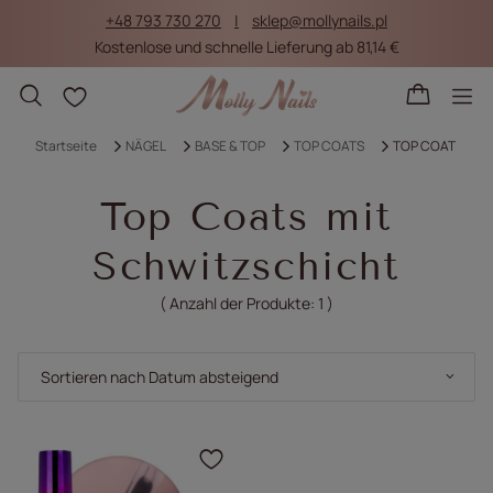
+48 793 730 270
sklep@mollynails.pl
Kostenlose und schnelle Lieferung ab 81,14 €
Einkaufslisten
Startseite
NÄGEL
BASE & TOP
TOP COATS
TOP COAT
Top Coats mit
Schwitzschicht
( Anzahl der Produkte:
1
)
Sortierung ändern
Sortieren nach Datum absteigend
Klicken Sie, um das Pr