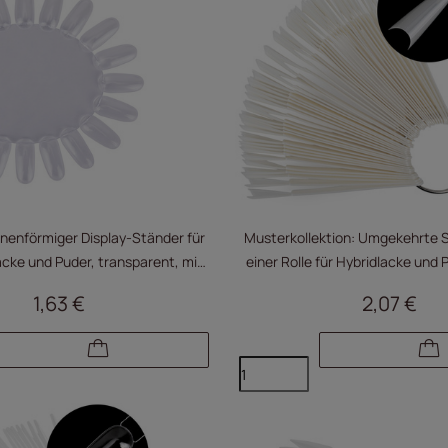
nenförmiger Display-Ständer für
Musterkollektion: Umgekehrte S
acke und Puder, transparent, mit
einer Rolle für Hybridlacke und P
20 Tips
50 Stück
1,63 €
2,07 €