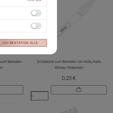
ICH BESTÄTIGE ALLE
e zum Bemalen
Schablone zum Bemalen von Molly Nails
en
Whites-Stäbchen
0,23 €