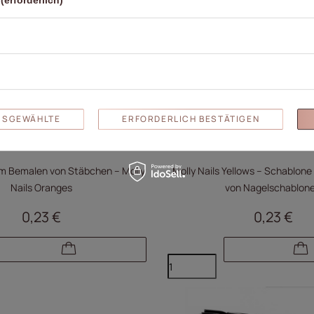
(erforderlich)
AUSGEWÄHLTE
ERFORDERLICH BESTÄTIGEN
m Bemalen von Stäbchen – Molly
Molly Nails Yellows – Schablon
Nails Oranges
von Nagelschablon
0,23 €
0,23 €