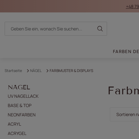
+48 79
FARBEN D
Startseite
NÄGEL
FARBMUSTER & DISPLAYS
NÄGEL
Farbm
UV NAGELLACK
BASE & TOP
Sortierung
Sortieren 
NEONFARBEN
ACRYL
ACRYGEL