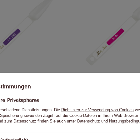
m Bemalen von Stäbchen – Molly
Schablone zum Bemalen von Stä
Nails Purples
Nails Pinks
ustimmungen
0,23 €
0,23 €
e Privatsphäres
erschiedene Dienstleistungen. Die
Richtlinien zur Verwendung von Cookies
wer
Speicherung sowie den Zugriff auf die Cookie-Dateien in Ihrem Web-Browser 
d zum Datenschutz finden Sie auch unter
Datenschutz und Nutzungsbeding