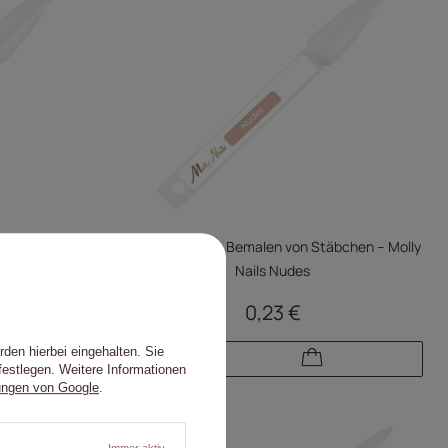
bchen – Molly
Schablone zum Bemalen von Stäbchen – Molly
Nails Nudes
0,23 €
den hierbei eingehalten. Sie
festlegen. Weitere Informationen
ungen von Google
.
Immer aktiv