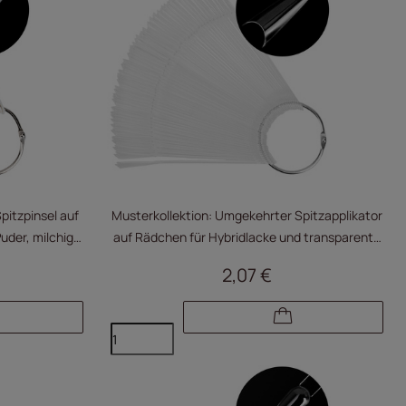
pitzpinsel auf
Musterkollektion: Umgekehrter Spitzapplikator
uder, milchig,
auf Rädchen für Hybridlacke und transparente
Puder, 50 Stück
2,07 €