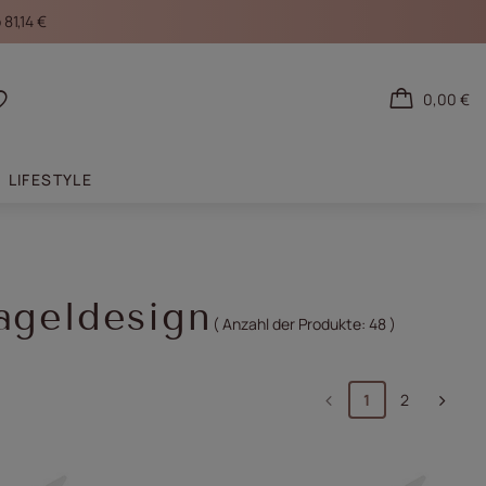
81,14 €
0,00 €
den
Einkaufslisten
LIFESTYLE
ageldesign
( Anzahl der Produkte:
48
)
1
2