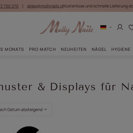
3 730 270
sklep@mollynails.pl
Kostenlose und schnelle Lieferung ab 
Anmel
ES MONATS
PRO MATCH
NEUHEITEN
NÄGEL
HYGIENE
uster & Displays für N
 ändern
nach Datum absteigend