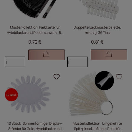
Musterkollektion: Farbkarte für
Doppelte Lackmusterpalette,
Hybridlacke und Puder, schwarz, 50
milchig, 36 Tips
Stück
0,72 €
0,81 €
Klicken Sie, um das Pr
Kli
10 Stück: Sonnenförmiger Display-
Musterkollektion: Umgekehrte
Ständer für Gele, Hybridlacke und
Spitzpinsel auf einer Rolle für