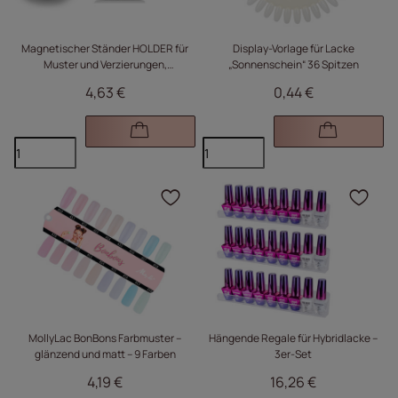
Magnetischer Ständer HOLDER für
Display-Vorlage für Lacke
Muster und Verzierungen,
„Sonnenschein“ 36 Spitzen
schillernder Diamant Nr. 3
4,63 €
0,44 €
Klicken Sie, um das Pr
Kli
MollyLac BonBons Farbmuster –
Hängende Regale für Hybridlacke –
glänzend und matt – 9 Farben
3er-Set
4,19 €
16,26 €