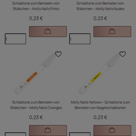
Schablone zum Bemalen von
Schablone zum Bemalen von
Stäbchen – Molly Nails Pinks
Stäbchen – Molly Nails Nudes
0,23 €
0,23 €
Klicken Sie, um das Pr
Kli
Schablone zum Bemalen von
Molly Nails Yellows – Schablone zum
Stäbchen – Molly Nails Oranges
Bemalen von Nagelschablonen
0,23 €
0,23 €