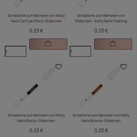
Schablone zum Bemalen von Molly
Schablone zum Bemalen von
Nails Cat Eye Effect-Stäbchen
Stäbchen – Molly Nails Flashing
Effect
0,23 €
0,23 €
Klicken Sie, um das Pr
Kli
Schablone zum Bemalen von Molly
Schablone zum Bemalen von Molly
Nails Blacks-Stäbchen
Nails Browns-Stäbchen
0,23 €
0,23 €