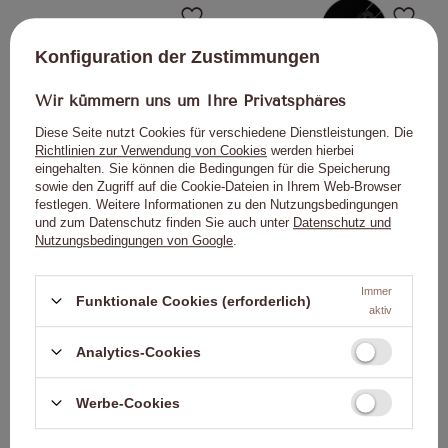
Klicken Sie, um das Pr
Kli
Konfiguration der Zustimmungen
Wir kümmern uns um Ihre Privatsphäres
Diese Seite nutzt Cookies für verschiedene Dienstleistungen. Die
Richtlinien zur Verwendung von Cookies
werden hierbei
eingehalten. Sie können die Bedingungen für die Speicherung
Musterkollektion: Spitzenproben auf
Musterkollektion: Spitzenproben auf
sowie den Zugriff auf die Cookie-Dateien in Ihrem Web-Browser
einer Rolle für Hybridlacke und
einer Rolle für Hybridlacke und
festlegen. Weitere Informationen zu den Nutzungsbedingungen
transparente Puder, 40 Stück, matt
transparente Puder, 50 Stück
1,37 €
1,84 €
und zum Datenschutz finden Sie auch unter
Datenschutz und
Nutzungsbedingungen von Google
.
Immer
Funktionale Cookies (erforderlich)
aktiv
UNSER BESTSELLER
Klicken Sie, um das Pr
Kli
Analytics-Cookies
Werbe-Cookies