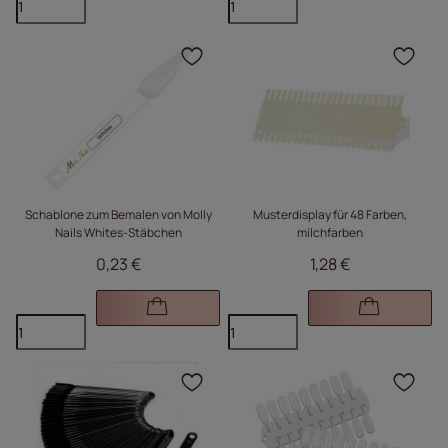
Klicken Sie, um das Pr
Kli
Schablone zum Bemalen von Molly
Musterdisplay für 48 Farben,
Nails Whites-Stäbchen
milchfarben
0,23 €
1,28 €
Klicken Sie, um das Pr
Kli