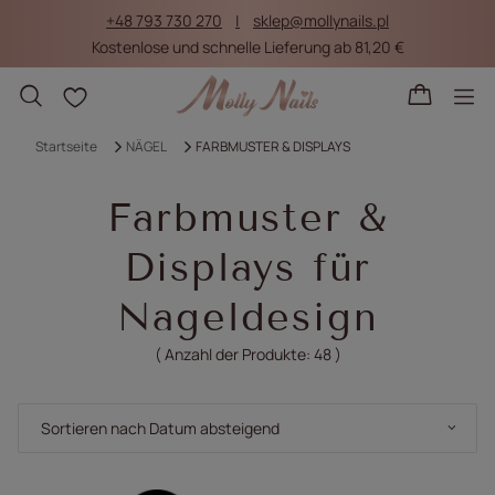
+48 793 730 270
sklep@mollynails.pl
Kostenlose und schnelle Lieferung ab 81,20 €
Einkaufslisten
Startseite
NÄGEL
FARBMUSTER & DISPLAYS
Farbmuster &
Displays für
Nageldesign
( Anzahl der Produkte:
48
)
Sortierung ändern
Sortieren nach Datum absteigend