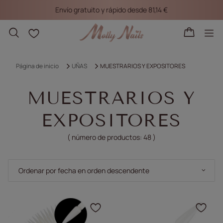
Envío gratuito y rápido desde 81,14 €
Listas de la compra
Página de inicio
UÑAS
MUESTRARIOS Y EXPOSITORES
MUESTRARIOS Y
EXPOSITORES
( número de productos:
48
)
Cambiar la clasificación
Ordenar por fecha en orden descendente
Haga clic para añadir e
Haga