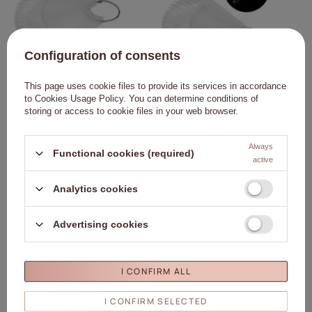
Configuration of consents
This page uses cookie files to provide its services in accordance
Muestra de pinceles para ruedas de
Muestra de puntas para rueda de
to
Cookies Usage Policy
. You can determine conditions of
geles, esmaltes híbridos y polvos,
geles, esmaltes híbridos y polvos,
storing or access to cookie files in your web browser.
transparente, 40 unidades, mate
transparente, 50 unidades
1,37 €
1,84 €
Always
Functional cookies (required)
A LA CESTA
A LA CESTA
active
Analytics cookies
NUESTRO BESTSELLER
Haga clic para añadir e
Haga
Advertising cookies
I CONFIRM ALL
I CONFIRM SELECTED