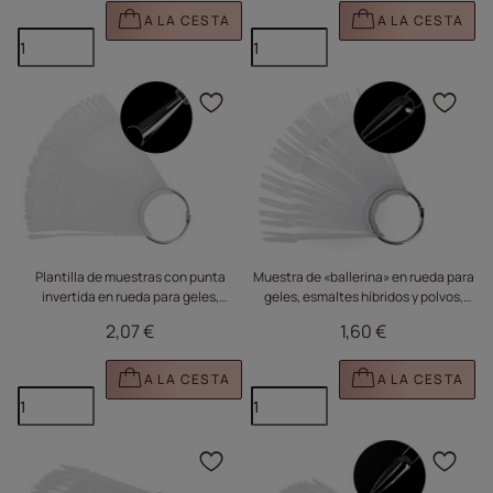
A LA CESTA
A LA CESTA
Haga clic para añadir e
Haga
Plantilla de muestras con punta
Muestra de «ballerina» en rueda para
invertida en rueda para geles,
geles, esmaltes híbridos y polvos,
esmaltes híbridos y polvos,
transparente, 50 unidades
2,07 €
1,60 €
transparente, 50 unidades
A LA CESTA
A LA CESTA
Haga clic para añadir e
Haga