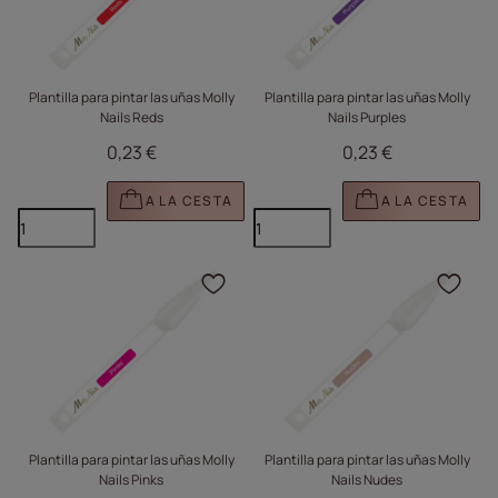
Plantilla para pintar las uñas Molly
Plantilla para pintar las uñas Molly
Nails Reds
Nails Purples
0,23 €
0,23 €
A LA CESTA
A LA CESTA
Haga clic para añadir e
Haga
Plantilla para pintar las uñas Molly
Plantilla para pintar las uñas Molly
Nails Pinks
Nails Nudes