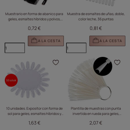
Muestrario en forma de abanico para
Muestra de esmaltes de uñas, doble,
geles, esmaltes híbridos y polvos,
color leche, 36 puntas
negro, 50 unidades
0,72 €
0,81 €
A LA CESTA
A LA CESTA
Haga clic para añadir e
Haga
10 unidades. Expositor con forma de
Plantilla de muestras con punta
sol para geles, esmaltes híbridos y
invertida en rueda para geles,
polvos, transparente, con 20 puntas
esmaltes híbridos y polvos, color
1,63 €
2,07 €
leche, 50 unidades