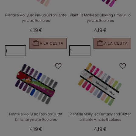
Plantilla MollyLac Pin-up Girl brillante
Plantilla MollyLac Glowing Time Brillo
y mate, 9 colores
y mate 9 colores
4,19 €
4,19 €
A LA CESTA
A LA CESTA
Haga clic para añadir e
Haga
Plantilla MollyLac Fashion Outfit
Plantilla MollyLac Fantasyland Glitter
brillante y mate 9 colores
brillante y mate 9 colores
4,19 €
4,19 €