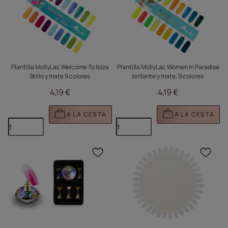
Plantilla MollyLac Welcome To Ibiza
Plantilla MollyLac Women in Paradise
Brillo y mate 9 colores
brillante y mate, 9 colores
4,19 €
4,19 €
A LA CESTA
A LA CESTA
Haga clic para añadir e
Haga