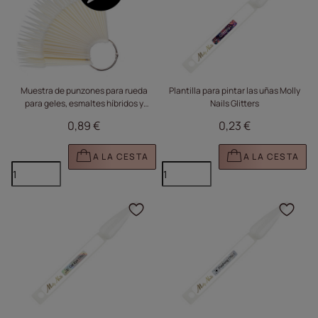
Muestra de punzones para rueda
Plantilla para pintar las uñas Molly
para geles, esmaltes híbridos y
Nails Glitters
polvos, color blanco, 50 unidades
0,89 €
0,23 €
A LA CESTA
A LA CESTA
Haga clic para añadir e
Haga