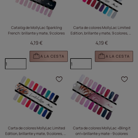
Catalóg de MollyLac Sparkling
Carta de colores MollyLac Limited
French: brillante y mate, 9 colores
Edition, brillante y mate, 9 colores, n.º
480 - 488
4,19 €
4,19 €
A LA CESTA
A LA CESTA
Haga clic para añadir e
Haga
Carta de colores MollyLac Limited
Carta de colores MollyLac «Bling it
Edition, brillante y mate, 9 colores, n.º
on!» brillante y mate - 9 colores