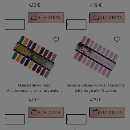
410 - 418
4,19 €
4,19 €
A LA CESTA
A LA CESTA
Haga clic para añadir e
Haga
Muestra de MollyLac
Gama de colores MollyLac Macarons:
Antidepressant: brillante y mate, 9
brillante y mate - 9 colores
colores
4,19 €
4,19 €
A LA CESTA
A LA CESTA