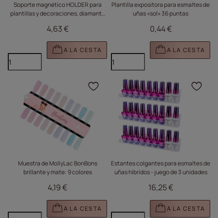
Soporte magnético HOLDER para
Plantilla expositora para esmaltes de
plantillas y decoraciones, diamante
uñas «sol» 36 puntas
iridiscente n.º 3
4,63 €
0,44 €
A LA CESTA
A LA CESTA
Haga clic para añadir e
Haga
Muestra de MollyLac BonBons
Estantes colgantes para esmaltes de
brillante y mate: 9 colores
uñas híbridos - juego de 3 unidades
4,19 €
16,25 €
A LA CESTA
A LA CESTA