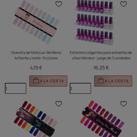
Haga clic para añadir e
Haga
Muestra de MollyLac BonBons
Estantes colgantes para esmaltes de
brillante y mate: 9 colores
uñas híbridos - juego de 3 unidades
4,19 €
16,25 €
A LA CESTA
A LA CESTA
Haga clic para añadir e
Haga