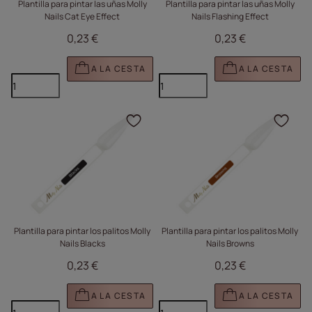
Plantilla para pintar las uñas Molly
Plantilla para pintar las uñas Molly
Nails Cat Eye Effect
Nails Flashing Effect
0,23 €
0,23 €
A LA CESTA
A LA CESTA
Haga clic para añadir e
Haga
Plantilla para pintar los palitos Molly
Plantilla para pintar los palitos Molly
Nails Blacks
Nails Browns
0,23 €
0,23 €
A LA CESTA
A LA CESTA