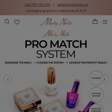
+48 793 730 270
sklep@mollynails.pl
Consegna gratuita e veloce da 81,20 €
Liste della spesa