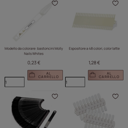
Fare clic per aggiungere
Fare
Modello da colorare: bastoncini Molly
Espositore a 48 colori, color latte
Nails Whites
0,23 €
1,28 €
AL
AL
CARRELLO
CARRELLO
Fare clic per aggiungere
Fare