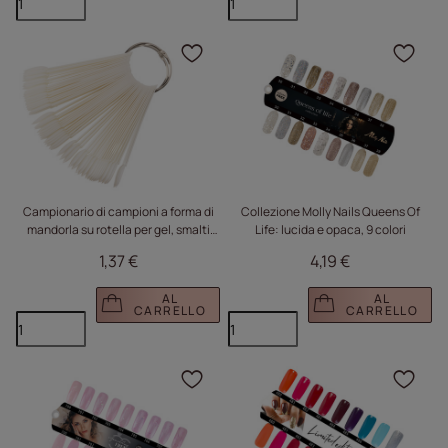
Fare clic per aggiungere
Fare
Campionario di campioni a forma di
Collezione Molly Nails Queens Of
mandorla su rotella per gel, smalti
Life: lucida e opaca, 9 colori
ibridi e polveri, color latte, 50 pezzi,
1,37 €
4,19 €
opaco
AL
AL
CARRELLO
CARRELLO
Fare clic per aggiungere
Fare