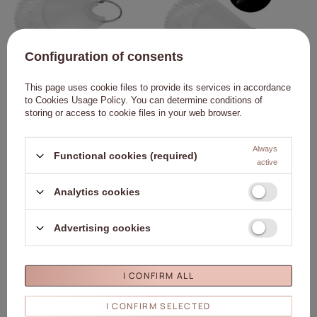
Configuration of consents
This page uses cookie files to provide its services in accordance
Campionario di campioni a punta su
Campionario a rotella per gel, smalti
to
Cookies Usage Policy
. You can determine conditions of
rotella per gel, smalti ibridi e polveri,
ibridi e polveri, trasparente, 50 pezzi
storing or access to cookie files in your web browser.
trasparente, 40 pezzi, opaco
1,37 €
1,84 €
Always
AL
AL
Functional cookies (required)
CARRELLO
CARRELLO
active
Analytics cookies
IL NOSTRO BESTSELLER
Fare clic per aggiungere
Fare
Advertising cookies
I CONFIRM ALL
I CONFIRM SELECTED