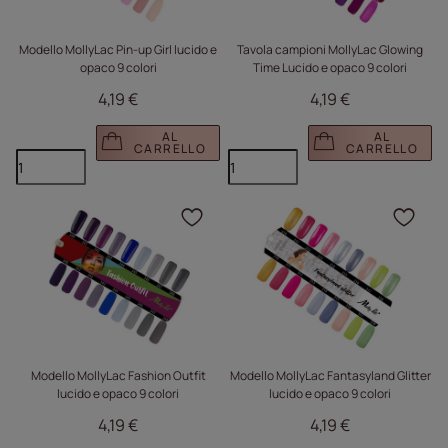
Modello MollyLac Pin-up Girl lucido e
Tavola campioni MollyLac Glowing
opaco 9 colori
Time Lucido e opaco 9 colori
4,19 €
4,19 €
AL
AL
CARRELLO
CARRELLO
Fare clic per aggiungere
Fare
Modello MollyLac Fashion Outfit
Modello MollyLac Fantasyland Glitter
lucido e opaco 9 colori
lucido e opaco 9 colori
4,19 €
4,19 €