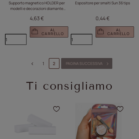
Supporto magnetico HOLDER per
Espositore per smalti Sun 36 tips
modelli e decorazioni diamante
opalescente n. 3
4,63 €
0,44 €
AL
AL
CARRELLO
CARRELLO
1
2
PAGINA SUCCESSIVA
Ti consigliamo
Fare clic per aggiungere 
Fare c