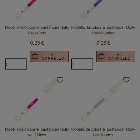
Modello da colorare: bastoncini Molly
Modello da colorare: bastoncini Molly
Nails Reds
Nails Purples
0,23 €
0,23 €
AL
AL
CARRELLO
CARRELLO
Fare clic per aggiungere
Fare
Modello da colorare: bastoncini Molly
Modello da colorare: bastoncini Molly
Nails Pinks
Nails Nudes