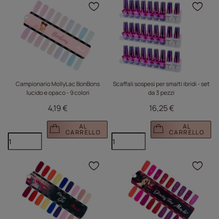
Fare clic per aggiungere
Fare
Campionario MollyLac BonBons
Scaffali sospesi per smalti ibridi - set
lucido e opaco - 9 colori
da 3 pezzi
4,19 €
16,25 €
AL
AL
CARRELLO
CARRELLO
Fare clic per aggiungere
Fare