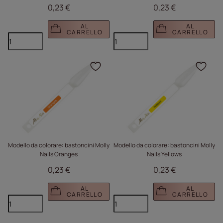
0,23 €
0,23 €
AL
AL
CARRELLO
CARRELLO
Fare clic per aggiungere
Fare
Modello da colorare: bastoncini Molly
Modello da colorare: bastoncini Molly
Nails Oranges
Nails Yellows
0,23 €
0,23 €
AL
AL
CARRELLO
CARRELLO