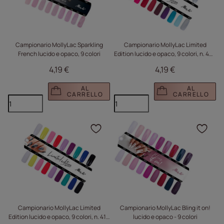
Campionario MollyLac Sparkling
Campionario MollyLac Limited
French lucido e opaco, 9 colori
Edition lucido e opaco, 9 colori, n. 480
- 488
4,19 €
4,19 €
AL
AL
CARRELLO
CARRELLO
Fare clic per aggiungere
Fare
Campionario MollyLac Limited
Campionario MollyLac Bling it on!
Edition lucido e opaco, 9 colori, n. 410
lucido e opaco - 9 colori