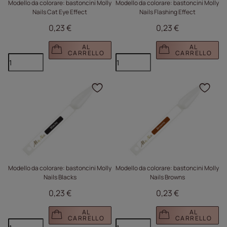
Modello da colorare: bastoncini Molly
Modello da colorare: bastoncini Molly
Nails Cat Eye Effect
Nails Flashing Effect
0,23 €
0,23 €
AL
AL
CARRELLO
CARRELLO
Fare clic per aggiungere
Fare
Modello da colorare: bastoncini Molly
Modello da colorare: bastoncini Molly
Nails Blacks
Nails Browns
0,23 €
0,23 €
AL
AL
CARRELLO
CARRELLO