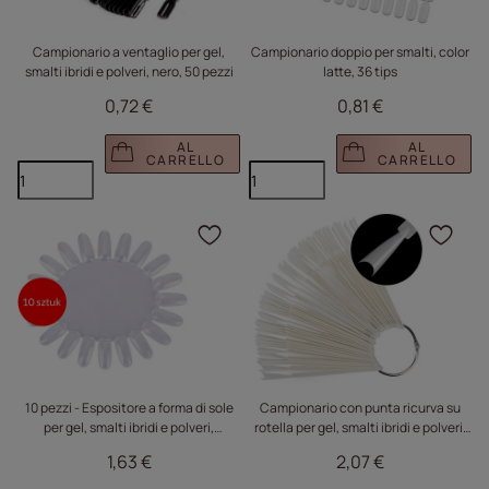
Campionario a ventaglio per gel,
Campionario doppio per smalti, color
smalti ibridi e polveri, nero, 50 pezzi
latte, 36 tips
0,72 €
0,81 €
AL
AL
CARRELLO
CARRELLO
Fare clic per aggiungere
Fare
10 pezzi - Espositore a forma di sole
Campionario con punta ricurva su
per gel, smalti ibridi e polveri,
rotella per gel, smalti ibridi e polveri,
trasparente, con 20 tips
color latte, 50 pezzi
1,63 €
2,07 €