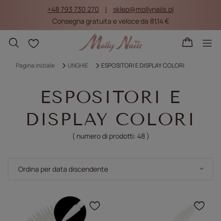
+48 793 730 270
sklep@mollynails.pl
Consegna gratuita e veloce da 81,14 €
Liste della spesa
Pagina iniziale
UNGHIE
ESPOSITORI E DISPLAY COLORI
ESPOSITORI E
DISPLAY COLORI
( numero di prodotti:
48
)
Modifica ordinamento
Ordina per data discendente
Fare clic per aggiungere
Fare