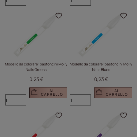
Fare clic per aggiungere
Fare
Modello da colorare: bastoncini Molly
Modello da colorare: bastoncini Molly
Nails Greens
Nails Blues
0,23 €
0,23 €
AL
AL
CARRELLO
CARRELLO
Fare clic per aggiungere
Fare