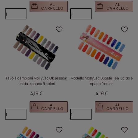
AL
AL
CARRELLO
CARRELLO
Fare clic per aggiungere
Fare
Tavola campioni MollyLac Obsession
Modello MollyLac Bubble Tea lucido e
lucida e opaca 9 colori
opaco 9 colori
4,19 €
4,19 €
AL
AL
CARRELLO
CARRELLO
Fare clic per aggiungere
Fare