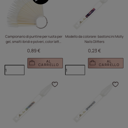
Campionario di puntine per ruota per
Modello da colorare: bastoncini Molly
gel, smalti ibridi e polveri, color latte,
Nails Glitters
50 pezzi
0,89 €
0,23 €
AL
AL
CARRELLO
CARRELLO
Fare clic per aggiungere
Fare