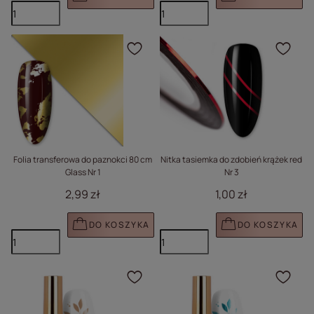
Kliknij, aby dodać prod
Klik
Folia transferowa do paznokci 80 cm
Nitka tasiemka do zdobień krążek red
Glass Nr 1
Nr 3
2,99 zł
1,00 zł
DO KOSZYKA
DO KOSZYKA
Kliknij, aby dodać prod
Klik