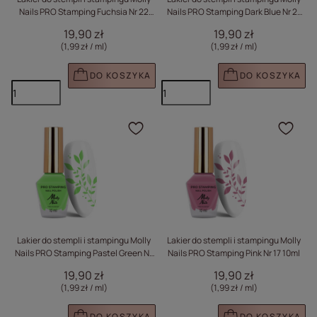
Nails PRO Stamping Fuchsia Nr 22
Nails PRO Stamping Dark Blue Nr 21
10ml
10ml
19,90 zł
19,90 zł
(1,99 zł / ml
)
(1,99 zł / ml
)
DO KOSZYKA
DO KOSZYKA
Kliknij, aby dodać prod
Klik
Lakier do stempli i stampingu Molly
Lakier do stempli i stampingu Molly
Nails PRO Stamping Pastel Green Nr
Nails PRO Stamping Pink Nr 17 10ml
19 10ml
19,90 zł
19,90 zł
(1,99 zł / ml
)
(1,99 zł / ml
)
DO KOSZYKA
DO KOSZYKA