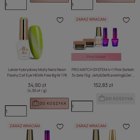
ZARAZ WRACAM
Kliknij, aby dodać prod
Klik
Lakier hybrydowy Molly Nails Neon
PRO MATCH SYSTEM 4+1 Pink Sorbet:
Flashy Cat Eye HEMA Free 8g Nr 178
3x żele 15g: Jelly&SelfLeveling&Gel in
bottle+Baza+Doctor Top 10g GRATIS
34,90 zł
152,83 zł
(4,36 zł / g
)
DO KOSZYKA
DO KOSZYKA
ZARAZ WRACAM
ZARAZ WRACAM
Kliknij, aby dodać prod
Klik