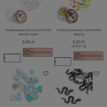
Ozdoba do paznokci serca 3D Molly
Ozdoba do paznokci cukierki Molly
Nails Nr 1 40szt
Nails 2g
9,90 zł
5,90 zł
(2,95 zł / g
)
DO KOSZYKA
DO KOSZYKA
Kliknij, aby dodać prod
Klik