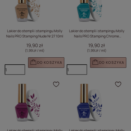
Lakier do stempli i stampingu Molly
Lakier do stempli i stampingu Molly
Nails PRO Stamping Nude Nr 27 10ml
Nails PRO Stamping Chrome
Turquoise Nr 24 10ml
19,90 zł
19,90 zł
(1,99 zł / ml
)
(1,99 zł / ml
)
DO KOSZYKA
DO KOSZYKA
Kliknij, aby dodać prod
Klik
Lakier do stempli i stampingu Molly
Lakier do stempli i stampingu Molly