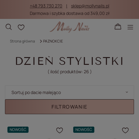
+48 793 730 270
sklep@mollynails.pl
Darmowa i szybka dostawa od 349,00 zł
Listy zakupowe
Strona główna
PAZNOKCIE
DZIEŃ STYLISTKI
( ilość produktów:
26
)
Zmień sortowanie
Sortuj po dacie malejąco
FILTROWANIE
NOWOŚĆ
NOWOŚĆ
Kliknij, aby dodać prod
Klik