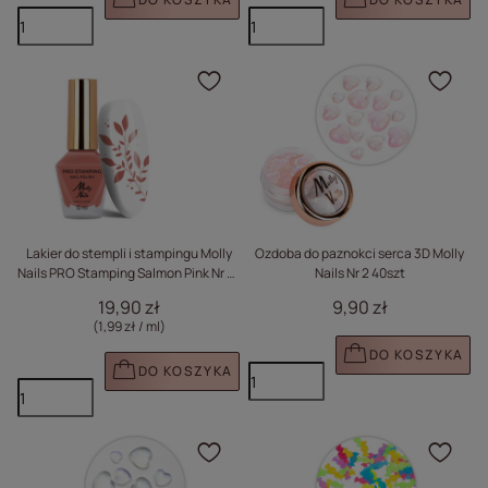
Kliknij, aby dodać prod
Klik
Lakier do stempli i stampingu Molly
Ozdoba do paznokci serca 3D Molly
Nails PRO Stamping Salmon Pink Nr 16
Nails Nr 2 40szt
10ml
19,90 zł
9,90 zł
(1,99 zł / ml
)
DO KOSZYKA
DO KOSZYKA
Kliknij, aby dodać prod
Klik