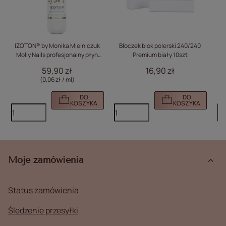
IZOTON® by Monika Mielniczuk
Bloczek blok polerski 240/240
K
Molly Nails profesjonalny płyn
Premium biały 10szt
pomocniczy dehydratacja
59,90 zł
16,90 zł
adhezja manicure inhibicja
(0,06 zł / ml)
acrylo-gel 1000ml
DO
DO
KOSZYKA
KOSZYKA
Moje zamówienia
Status zamówienia
Śledzenie przesyłki