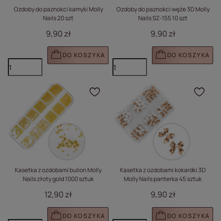
Ozdoby do paznokci kamyki Molly
Ozdoby do paznokci węże 3D Molly
Nails 20 szt
Nails SZ-155 10 szt
9,90 zł
9,90 zł
DO KOSZYKA
DO KOSZYKA
Kliknij, aby dodać prod
Klik
Kasetka z ozdobami bulion Molly
Kasetka z ozdobami kokardki 3D
Nails złoty gold 1000 sztuk
Molly Nails panterka 45 sztuk
12,90 zł
9,90 zł
DO KOSZYKA
DO KOSZYKA