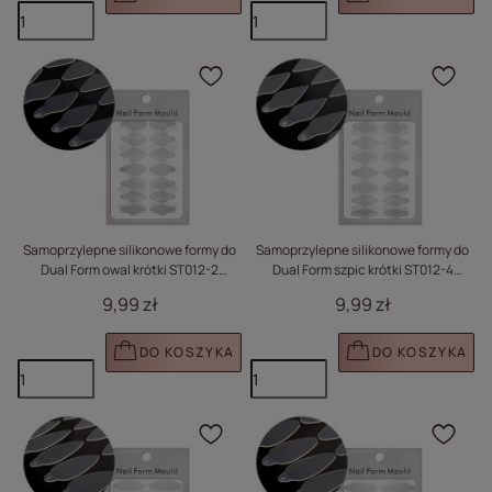
Kliknij, aby dodać prod
Klik
Samoprzylepne silikonowe formy do
Samoprzylepne silikonowe formy do
Dual Form owal krótki ST012-2
Dual Form szpic krótki ST012-4
MollyLac 24 szt.
MollyLac 24 szt.
9,99 zł
9,99 zł
DO KOSZYKA
DO KOSZYKA
Kliknij, aby dodać prod
Klik