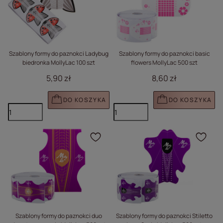
Szablony formy do paznokci Ladybug
Szablony formy do paznokci basic
biedronka MollyLac 100 szt
flowers MollyLac 500 szt
5,90 zł
8,60 zł
DO KOSZYKA
DO KOSZYKA
Kliknij, aby dodać prod
Klik
Szablony formy do paznokci duo
Szablony formy do paznokci Stiletto