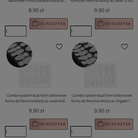
salonowe i mistrzowskie MollyLac
formy do frencha MollyLac owal 12 szt
Kwiaty Holo 100 szt
8,90 zł
9,90 zł
DO KOSZYKA
DO KOSZYKA
Kliknij, aby dodać prod
Klik
Combo system dual form silikonowe
Combo system dual form silikonowe
formy do frencha MollyLac owal krótki
formy do frencha MollyLac migdał 12
12 szt
sztuk
9,90 zł
9,90 zł
DO KOSZYKA
DO KOSZYKA