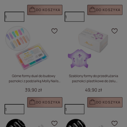
DO KOSZYKA
DO KOSZYKA
Kliknij, aby dodać prod
Klik
Górne formy dual do budowy
Szablony formy do przedłużania
paznokci z podziałką Molly Nails
paznokci plastikowe do żelu
kolorowe 12 kształtów 288 szt
akrylożelu MollyLac Flexible
39,90 zł
49,90 zł
fioletowe 500 szt
DO KOSZYKA
DO KOSZYKA
Kliknij, aby dodać prod
Klik