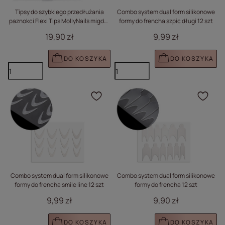
Tipsy do szybkiego przedłużania
Combo system dual form silikonowe
paznokci Flexi Tips MollyNails migdał
formy do frencha szpic długi 12 szt
240 szt
19,90 zł
9,99 zł
DO KOSZYKA
DO KOSZYKA
Kliknij, aby dodać prod
Klik
Combo system dual form silikonowe
Combo system dual form silikonowe
formy do frencha smile line 12 szt
formy do frencha 12 szt
9,99 zł
9,90 zł
DO KOSZYKA
DO KOSZYKA