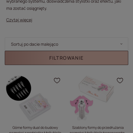
wybranego systemu, doświadczenia stylistki oraz efektu, jaki
ma zostać osiągnięty.
Czytaj więcej
Zmień sortowanie
Sortuj po dacie malejąco
FILTROWANIE
Kliknij, aby dodać prod
Klik
Górne formy dual do budowy
Szablony formy do przedłużania
paznokci z podziałką Molly Nails
paznokci Molly Nails transparentny