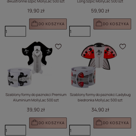
dwustronne szpic MollyLac 500 szt
Long Szpic MollyLac 500 szt
19,90 zł
59,90 zł
DO KOSZYKA
DO KOSZYKA
Kliknij, aby dodać prod
Klik
Szablony formy do paznokci Premium
Szablony formy do paznokci Ladybug
Aluminium MollyLac 500 szt
biedronka MollyLac 500 szt
39,90 zł
34,90 zł
DO KOSZYKA
DO KOSZYKA