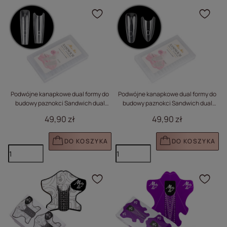
Kliknij, aby dodać prod
Klik
Podwójne kanapkowe dual formy do
Podwójne kanapkowe dual formy do
budowy paznokci Sandwich dual
budowy paznokci Sandwich dual
forms trumienka W555 Molly Nails
forms owal W557 Molly Nails 240 szt
49,90 zł
49,90 zł
240 szt
DO KOSZYKA
DO KOSZYKA
Kliknij, aby dodać prod
Klik