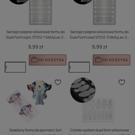
Samoprzylepne silikonowe formy do
Samoprzylepne silikonowe formy do
Dual Form szpic ST012-1 MollyLac 24
Dual Form owal ST012-3 MollyLac 24
szt.
szt.
9,99 zł
9,99 zł
DO KOSZYKA
DO KOSZYKA
Kliknij, aby dodać prod
Klik
Szablony formy do paznokci 2w1
Combo system dual form silikonowe