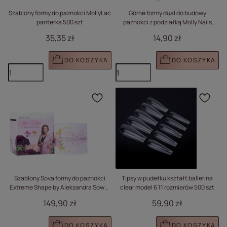
Szablony formy do paznokci MollyLac
Górne formy dual do budowy
panterka 500 szt
paznokci z podziałką Molly Nails
kwadrat 120 szt
35,35 zł
14,90 zł
DO KOSZYKA
DO KOSZYKA
Kliknij, aby dodać prod
Klik
Szablony Sova formy do paznokci
Tipsy w pudełku kształt ballerina
Extreme Shape by Aleksandra Sowa-
clear model 6 11 rozmiarów 500 szt
Falarz 200 szt.
149,90 zł
59,90 zł
DO KOSZYKA
DO KOSZYKA