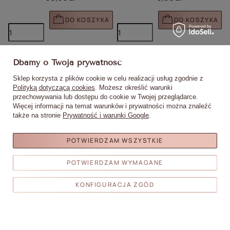
DO KOSZYKA
DO KOSZYKA
Kliknij, aby dodać prod
Klik
Dbamy o Twoją prywatność
Sklep korzysta z plików cookie w celu realizacji usług zgodnie z
Polityką dotyczącą cookies
. Możesz określić warunki
przechowywania lub dostępu do cookie w Twojej przeglądarce.
Więcej informacji na temat warunków i prywatności można znaleźć
także na stronie
Prywatność i warunki Google
.
Szablony formy do paznokci Ladybug
Szablony formy do paznokci basic
POTWIERDZAM WSZYSTKIE
biedronka MollyLac 100 szt
flowers MollyLac 500 szt
POTWIERDZAM WYMAGANE
5,90 zł
8,60 zł
KONFIGURACJA ZGÓD
DO KOSZYKA
DO KOSZYKA