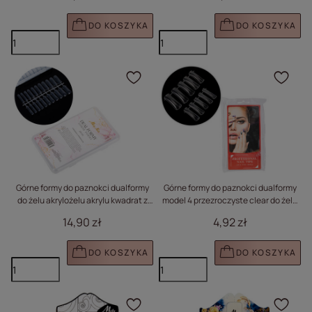
DO KOSZYKA
DO KOSZYKA
Kliknij, aby dodać prod
Klik
Górne formy do paznokci dualformy
Górne formy do paznokci dualformy
do żelu akrylożelu akrylu kwadrat z
model 4 przezroczyste clear do żelu
podziałką Molly Nails 220 szt model
akrylożelu akrylu 100 szt
14,90 zł
4,92 zł
PH-68
DO KOSZYKA
DO KOSZYKA