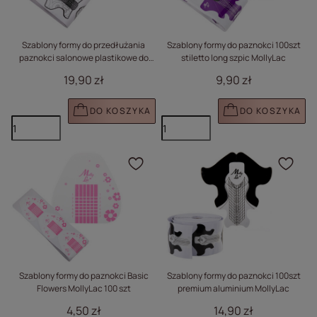
Szablony formy do przedłużania
Szablony formy do paznokci 100szt
paznokci salonowe plastikowe do
stiletto long szpic MollyLac
żelu akrylożelu MollyLac Emblem 100
19,90 zł
9,90 zł
szt
DO KOSZYKA
DO KOSZYKA
Kliknij, aby dodać prod
Klik
Szablony formy do paznokci Basic
Szablony formy do paznokci 100szt
Flowers MollyLac 100 szt
premium aluminium MollyLac
4,50 zł
14,90 zł