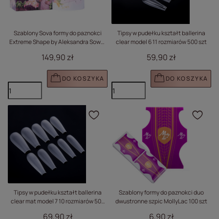
Szablony Sova formy do paznokci
Tipsy w pudełku kształt ballerina
Extreme Shape by Aleksandra Sowa-
clear model 6 11 rozmiarów 500 szt
Falarz 200 szt.
149,90 zł
59,90 zł
DO KOSZYKA
DO KOSZYKA
Kliknij, aby dodać prod
Klik
Tipsy w pudełku kształt ballerina
Szablony formy do paznokci duo
clear mat model 7 10 rozmiarów 500
dwustronne szpic MollyLac 100 szt
szt
69,90 zł
6,90 zł