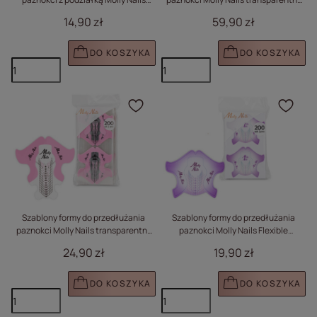
migdał klasyczny 120 szt
róż 500 szt
14,90 zł
59,90 zł
DO KOSZYKA
DO KOSZYKA
Kliknij, aby dodać prod
Klik
Szablony formy do przedłużania
Szablony formy do przedłużania
paznokci Molly Nails transparentny
paznokci Molly Nails Flexible
róż 200 szt
fioletowe 200 szt
24,90 zł
19,90 zł
DO KOSZYKA
DO KOSZYKA