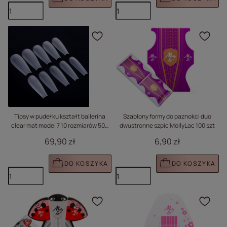
Kliknij, aby dodać prod
Klik
Tipsy w pudełku kształt ballerina
Szablony formy do paznokci duo
clear mat model 7 10 rozmiarów 500
dwustronne szpic MollyLac 100 szt
szt
69,90 zł
6,90 zł
DO KOSZYKA
DO KOSZYKA
Kliknij, aby dodać prod
Klik