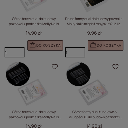
Górne formy dual do budowy
Dolne formy dual do budowy paznokci
paznokci z podziałką Molly Nails
Molly Nails migdał rosyjski YQ-2 120
migdał rosyjski YQ-1 120 szt
szt
14,90 zł
9,96 zł
DO KOSZYKA
DO KOSZYKA
Kliknij, aby dodać prod
Klik
Górne formy dual do budowy
Górne formy dual tunelowe o
paznokci z podziałką Molly Nails
długości XL do budowy paznokci
balerina YQ-3 120 szt
Molly Nails kwadrat YQ-4 120 szt
14,90 zł
14,90 zł