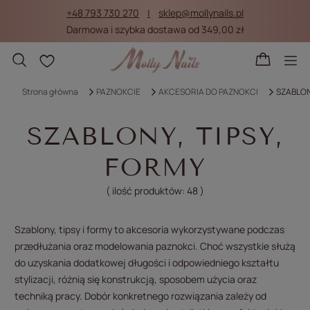
+48 793 730 270
sklep@mollynails.pl
Darmowa i szybka dostawa od 349,00 zł
Listy zakupowe
Strona główna
PAZNOKCIE
AKCESORIA DO PAZNOKCI
SZABLON
SZABLONY, TIPSY,
FORMY
( ilość produktów:
48
)
Szablony, tipsy i formy to akcesoria wykorzystywane podczas
przedłużania oraz modelowania paznokci. Choć wszystkie służą
do uzyskania dodatkowej długości i odpowiedniego kształtu
stylizacji, różnią się konstrukcją, sposobem użycia oraz
techniką pracy. Dobór konkretnego rozwiązania zależy od