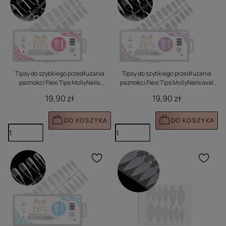
Tipsy do szybkiego przedłużania
Tipsy do szybkiego przedłużania
paznokci Flexi Tips MollyNails
paznokci Flexi Tips MollyNails oval
kwadrat 240 szt
240 szt
19,90 zł
19,90 zł
DO KOSZYKA
DO KOSZYKA
Kliknij, aby dodać prod
Klik