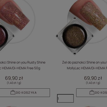
okci Shine on you Rusty Shine
Żel do paznokci Shine on you 
ac HEMA/Di-HEMA Free 50g
MollyLac HEMA/Di-HEMA F
69,90 zł
69,90 zł
(1,40 zł / g
)
(1,40 zł / g
)
DO KOSZYKA
DO KO