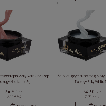
 tiksotropią Molly Nails One Drop
Żel budujący z tiksotropią Molly
ixology Hot Latte 15g
Tixology Silky White 
34,90 zł
34,90 zł
(2,33 zł / g
)
(2,33 zł / g
)
DO KOSZYKA
DO KO