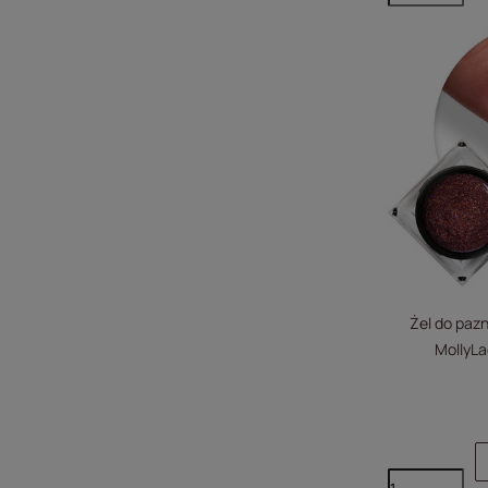
Żel do pazn
MollyL