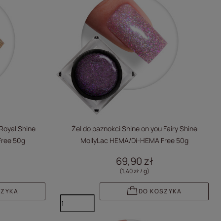
Royal Shine
Żel do paznokci Shine on you Fairy Shine
ree 50g
MollyLac HEMA/Di-HEMA Free 50g
69,90 zł
(1,40 zł / g
)
SZYKA
DO KOSZYKA