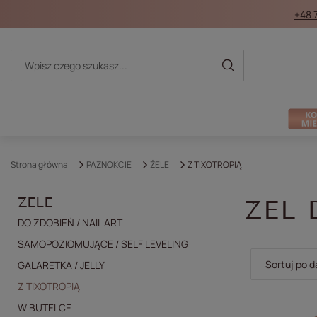
+48 
Strona główna
PAZNOKCIE
ŻELE
Z TIXOTROPIĄ
ŻELE
ŻEL 
DO ZDOBIEŃ / NAIL ART
SAMOPOZIOMUJĄCE / SELF LEVELING
Zmień sort
Sortuj po d
GALARETKA / JELLY
Z TIXOTROPIĄ
W BUTELCE