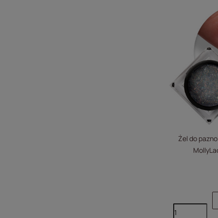
Żel do pazno
MollyL