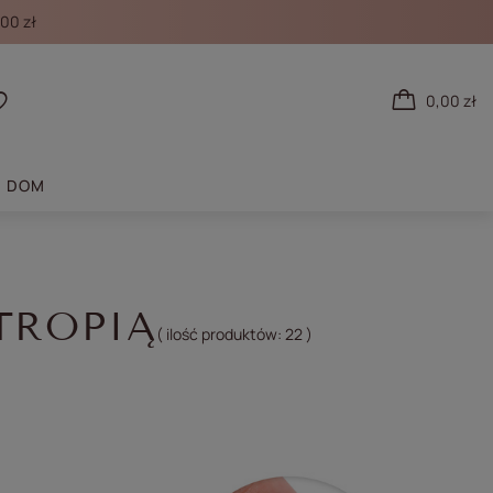
00 zł
0,00 zł
 się
Listy zakupowe
DOM
TROPIĄ
( ilość produktów:
22
)