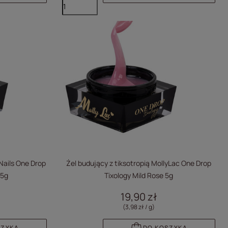
 Nails One Drop
Żel budujący z tiksotropią MollyLac One Drop
15g
Tixology Mild Rose 5g
19,90 zł
(3,98 zł / g
)
SZYKA
DO KOSZYKA