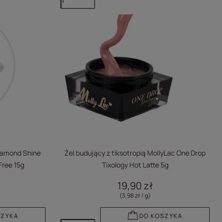
Diamond Shine
Żel budujący z tiksotropią MollyLac One Drop
ree 15g
Tixology Hot Latte 5g
19,90 zł
(3,98 zł / g
)
SZYKA
DO KOSZYKA