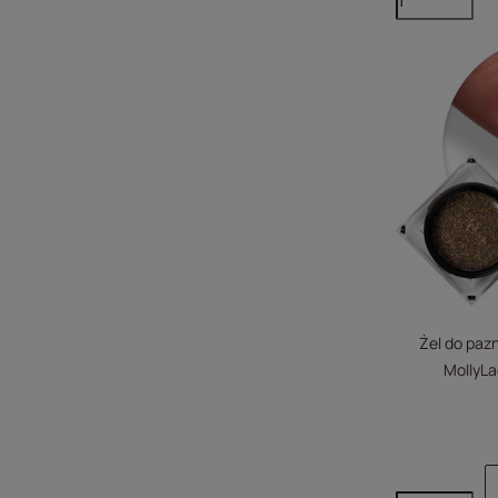
Żel do pazn
MollyL