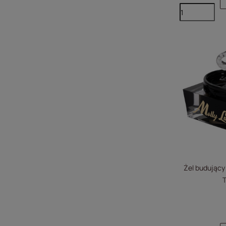
Żel budujący
T