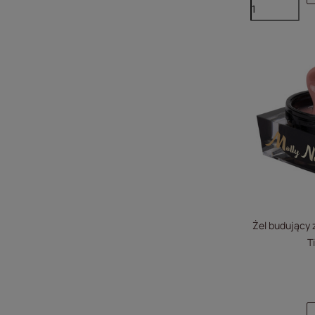
Żel budujący z
T