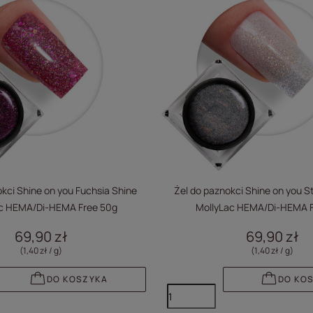
kci Shine on you Fuchsia Shine
Żel do paznokci Shine on you S
ac HEMA/Di-HEMA Free 50g
MollyLac HEMA/Di-HEMA F
69,90 zł
69,90 zł
(1,40 zł / g
)
(1,40 zł / g
)
DO KOSZYKA
DO KO