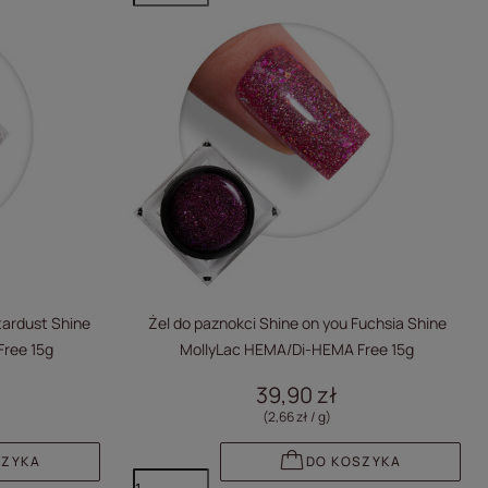
tardust Shine
Żel do paznokci Shine on you Fuchsia Shine
ree 15g
MollyLac HEMA/Di-HEMA Free 15g
39,90 zł
(2,66 zł / g
)
SZYKA
DO KOSZYKA