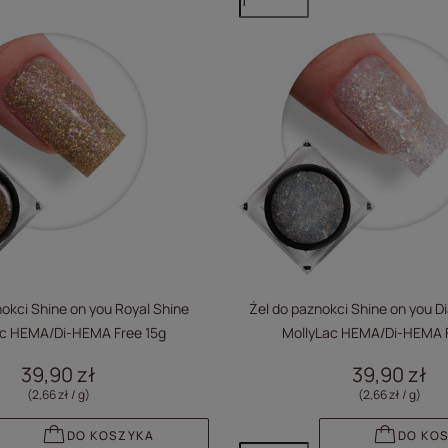
okci Shine on you Royal Shine
Żel do paznokci Shine on you 
ac HEMA/Di-HEMA Free 15g
MollyLac HEMA/Di-HEMA F
39,90 zł
39,90 zł
(2,66 zł / g
)
(2,66 zł / g
)
DO KOSZYKA
DO KO