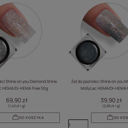
kci Shine on you Diamond Shine
Żel do paznokci Shine on you 
ac HEMA/Di-HEMA Free 50g
MollyLac HEMA/Di-HEMA F
69,90 zł
39,90 zł
(1,40 zł / g
)
(2,66 zł / g
)
DO KOSZYKA
DO KO