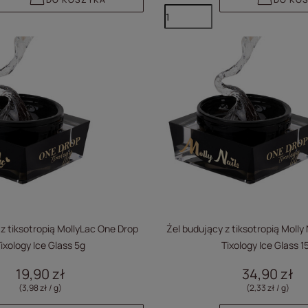
 z tiksotropią MollyLac One Drop
Żel budujący z tiksotropią Molly
ixology Ice Glass 5g
Tixology Ice Glass 1
19,90 zł
34,90 zł
(3,98 zł / g
)
(2,33 zł / g
)