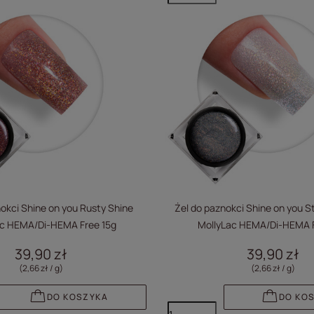
okci Shine on you Rusty Shine
Żel do paznokci Shine on you S
ac HEMA/Di-HEMA Free 15g
MollyLac HEMA/Di-HEMA F
39,90 zł
39,90 zł
(2,66 zł / g
)
(2,66 zł / g
)
DO KOSZYKA
DO KO