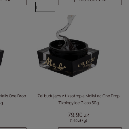
 Nails One Drop
Żel budujący z tiksotropią MollyLac One Drop
5g
Tixology Ice Glass 50g
79,90 zł
(1,60 zł / g
)