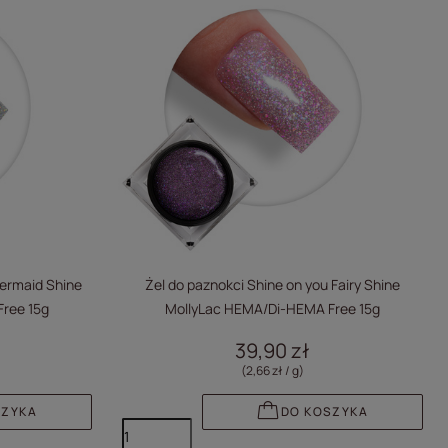
Mermaid Shine
Żel do paznokci Shine on you Fairy Shine
ree 15g
MollyLac HEMA/Di-HEMA Free 15g
39,90 zł
(2,66 zł / g
)
SZYKA
DO KOSZYKA