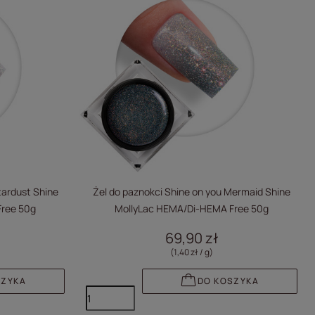
tardust Shine
Żel do paznokci Shine on you Mermaid Shine
ree 50g
MollyLac HEMA/Di-HEMA Free 50g
69,90 zł
(1,40 zł / g
)
SZYKA
DO KOSZYKA