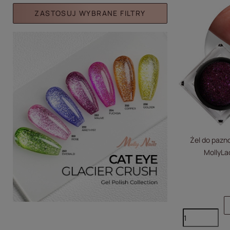
ZASTOSUJ WYBRANE FILTRY
Żel do pazno
MollyL