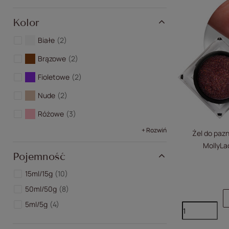
Kolor
Białe
2
Brązowe
2
Fioletowe
2
Nude
2
Różowe
3
+ Rozwiń
Żel do pazn
MollyL
Pojemność
15ml/15g
10
50ml/50g
8
5ml/5g
4