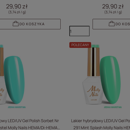
8g
Free 8g
29,90 zł
29,90 zł
(3,74 zł / g
)
(3,74 zł / g
)
DO KOSZYKA
DO KO
POLECANY
owy LED/UV Gel Polish Sorbet Nr
Lakier hybrydowy LED/UV Gel Po
stel Molly Nails HEMA/Di-HEMA
291 Mint Splash Molly Nails 