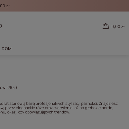
00 zł
0,00 zł
 się
Listy zakupowe
DOM
tów:
265
)
d lat stanowią bazę profesjonalnych stylizacji paznokci. Znajdziesz
ów, przez eleganckie róże oraz czerwienie, aż po głębokie bordo,
zonu, okazji czy obowiązujących trendów.