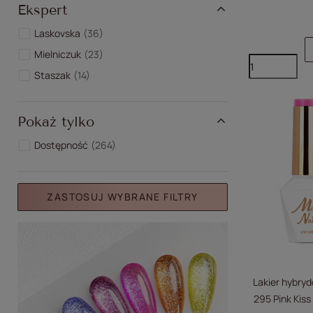
Ekspert
Laskovska
36
Mielniczuk
23
Staszak
14
Pokaż tylko
Dostępność
264
ZASTOSUJ WYBRANE FILTRY
Lakier hybryd
295 Pink Kis