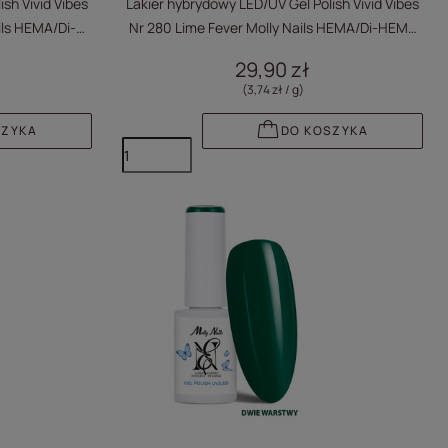
sh Vivid Vibes
Lakier hybrydowy LED/UV Gel Polish Vivid Vibes
ils HEMA/Di-
Nr 280 Lime Fever Molly Nails HEMA/Di-HEMA
Free 8g
29,90 zł
(3,74 zł / g
)
SZYKA
DO KOSZYKA