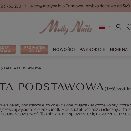
793 730 270
sklep@mollynails.pl
Darmowa i szybka dostawa od 349,
Zaloguj
NOWOŚCI
PAZNOKCIE
HIGIENA
PALETA PODSTAWOWA
ETA PODSTAWOWA
( ilość produk
we z palety podstawowej to kolekcja obejmująca klasyczne kolory, które o
najczęściej wybierane przez klientki – od subtelnych beży i mlecznych ton
 i ponadczasową czerń. To kolory, które sprawdzają się niezależnie od se