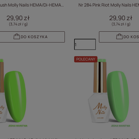
 Rush Molly Nails HEMA/Di-HEMA
Nr 284 Pink Riot Molly Nails 
Free 8g
Free 8g
29,90 zł
29,90 zł
(3,74 zł / g
)
(3,74 zł / g
)
DO KOSZYKA
DO KO
POLECANY