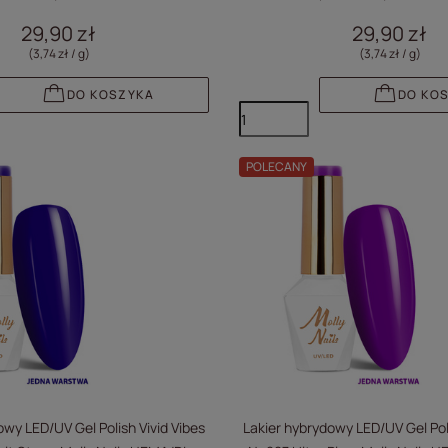
Free 8g
Free 8g
29,90 zł
29,90 zł
(3,74 zł / g
)
(3,74 zł / g
)
DO KOSZYKA
DO KO
POLECANY
owy LED/UV Gel Polish Vivid Vibes
Lakier hybrydowy LED/UV Gel Poli