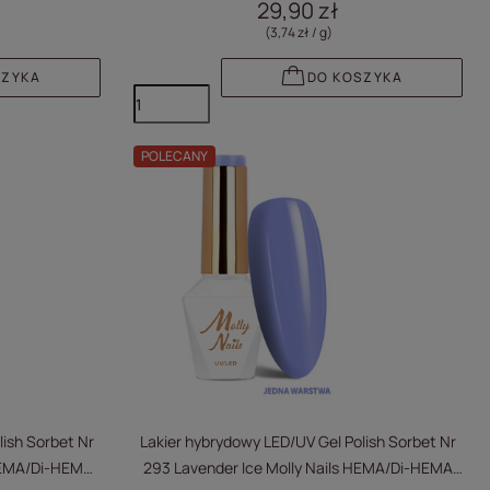
29,90 zł
(3,74 zł / g
)
SZYKA
DO KOSZYKA
POLECANY
lish Sorbet Nr
Lakier hybrydowy LED/UV Gel Polish Sorbet Nr
 HEMA/Di-HEMA
293 Lavender Ice Molly Nails HEMA/Di-HEMA