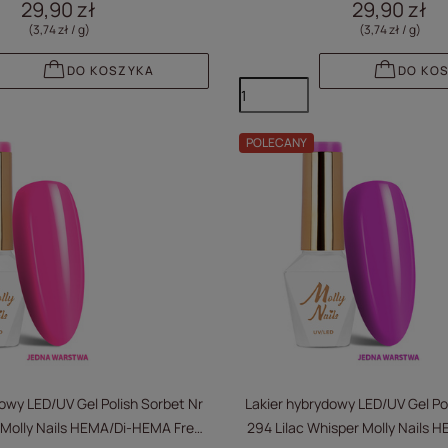
29,90 zł
29,90 zł
(3,74 zł / g
)
(3,74 zł / g
)
DO KOSZYKA
DO KO
POLECANY
owy LED/UV Gel Polish Sorbet Nr
Lakier hybrydowy LED/UV Gel Po
s Molly Nails HEMA/Di-HEMA Free
294 Lilac Whisper Molly Nails