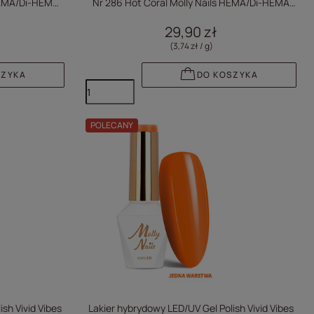
 HEMA/Di-HEMA
Nr 286 Hot Coral Molly Nails HEMA/Di-HEMA
Free 8g
29,90 zł
(3,74 zł / g
)
SZYKA
DO KOSZYKA
POLECANY
sh Vivid Vibes
Lakier hybrydowy LED/UV Gel Polish Vivid Vibes