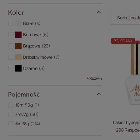
Kolor
Zmień sort
Sortuj po d
Białe
4
Bordowe
6
POLECANY
Brązowe
23
Brzoskwiniowe
7
Czarne
3
+ Rozwiń
Pojemność
10ml/10g
1
7ml/7g
50
Lakier hybryd
8ml/8g
214
298 Raspber