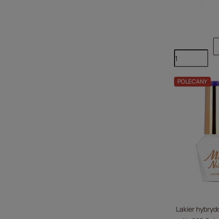
POLECANY
Lakier hybryd