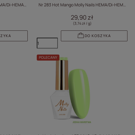
HEMA/Di-HEMA
Nr 283 Hot Mango Molly Nails HEMA/Di-HEMA
Free 8g
29,90 zł
(3,74 zł / g
)
SZYKA
DO KOSZYKA
POLECANY