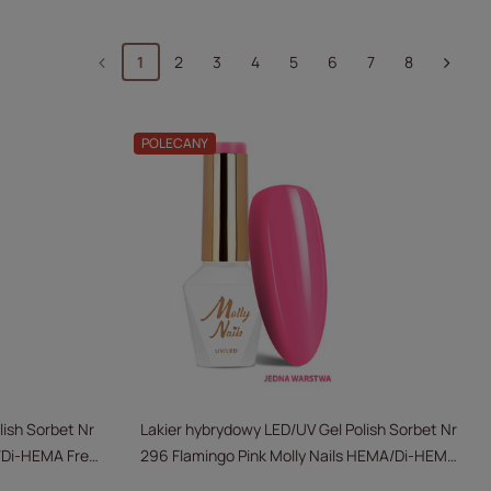
1
2
3
4
5
6
7
8
POLECANY
lish Sorbet Nr
Lakier hybrydowy LED/UV Gel Polish Sorbet Nr
A/Di-HEMA Free
296 Flamingo Pink Molly Nails HEMA/Di-HEMA
Free 8g