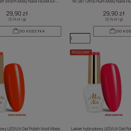
lt Storm Molly Nails HEMA/Di-
Nr 287 Ultra Plum Molly Nails
HEMA Free 8g
Free 8g
29,90 zł
29,90 zł
(3,74 zł / g
)
(3,74 zł / g
)
DO KOSZYKA
DO KO
POLECANY
owy LED/UV Gel Polish Vivid Vibes
Lakier hybrydowy LED/UV Gel Poli