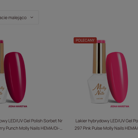
owanie
acie malejąco
POLECANY
owy LED/UV Gel Polish Sorbet Nr
Lakier hybrydowy LED/UV Gel Po
ry Punch Molly Nails HEMA/Di-
297 Pink Pulse Molly Nails HEM
HEMA Free 8g
8g