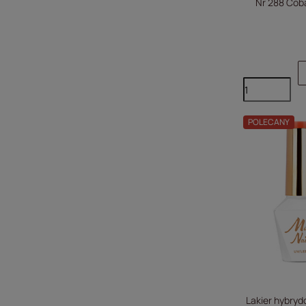
Nr 288 Coba
POLECANY
Lakier hybryd