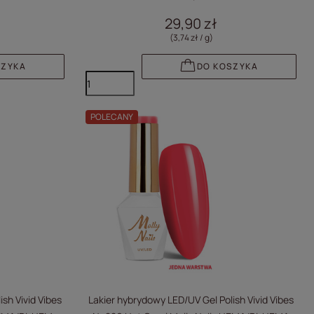
Free 8g
29,90 zł
(3,74 zł / g
)
SZYKA
DO KOSZYKA
POLECANY
sh Vivid Vibes
Lakier hybrydowy LED/UV Gel Polish Vivid Vibes