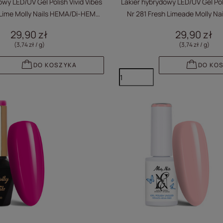
owy LED/UV Gel Polish Vivid Vibes
Lakier hybrydowy LED/UV Gel Poli
 Lime Molly Nails HEMA/Di-HEMA
Nr 281 Fresh Limeade Molly Na
Free 8g
HEMA Free 8g
29,90 zł
29,90 zł
(3,74 zł / g
)
(3,74 zł / g
)
DO KOSZYKA
DO KO