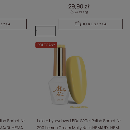
Free 8g
29,90 zł
(3,74 zł / g
)
SZYKA
DO KOSZYKA
POLECANY
lish Sorbet Nr
Lakier hybrydowy LED/UV Gel Polish Sorbet Nr
HEMA/Di-HEMA
290 Lemon Cream Molly Nails HEMA/Di-HEMA