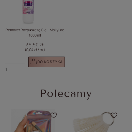
Remover Rozpuszczę Cię... MollyLac
1000 ml
39,90 zł
(0,04 zł / ml
)
DO KOSZYKA
Polecamy
Kliknij, aby dodać produ
Klikn