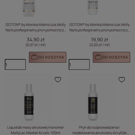
IZOTON® by Monika Mielniczuk Molly
IZOTON® by Monika Mielniczuk Molly
Nails profesjonalny płyn pomocniczy
Nails profesjonalny płyn pomocniczy
dehydratacja adhezja manicure
dehydratacja adhezja manicure
34,90 zł
19,90 zł
inhibicja acrylo-gel 500ml
inhibicja acrylo-gel 100ml
(0,07 zł / ml
)
(0,20 zł / ml
)
DO KOSZYKA
DO KOSZYKA
Kliknij, aby dodać prod
Klik
Liquid do masy akrylowej monomer
Płyn do rozprowadzania i
MollyLac Master Acrylic 100ml
modelowania akrylożelu AcrylGel