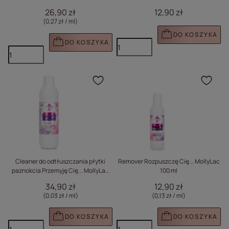
Liquid Molly Nails 100ml
26,90 zł
12,90 zł
(0,27 zł / ml
)
DO KOSZYKA
DO KOSZYKA
Kliknij, aby dodać prod
Klik
Cleaner do odtłuszczania płytki
Remover Rozpuszczę Cię... MollyLac
paznokcia Przemyję Cię... MollyLac
100 ml
1000 ml
34,90 zł
12,90 zł
(0,03 zł / ml
)
(0,13 zł / ml
)
DO KOSZYKA
DO KOSZYKA