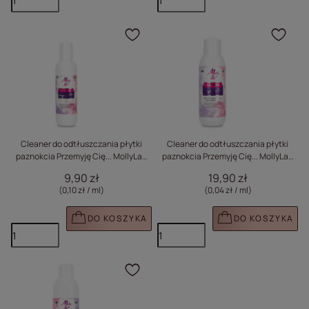
Kliknij, aby dodać prod
Klik
Cleaner do odtłuszczania płytki
Cleaner do odtłuszczania płytki
paznokcia Przemyję Cię... MollyLac
paznokcia Przemyję Cię... MollyLac
100 ml
500 ml
9,90 zł
19,90 zł
(0,10 zł / ml
)
(0,04 zł / ml
)
DO KOSZYKA
DO KOSZYKA
Kliknij, aby dodać prod