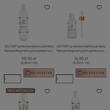
Kliknij, aby dodać prod
Klik
IZOTON® by Monika Mielniczuk Molly
IZOTON® by Monika Mielniczuk Molly
Nails profesjonalny płyn pomocniczy
Nails profesjonalny płyn pomocniczy
dehydratacja adhezja manicure
dehydratacja adhezja manicure
59,90 zł
14,90 zł
inhibicja acrylo-gel 1000ml
inhibicja acrylo-gel 50ml
(0,06 zł / ml
)
(0,30 zł / ml
)
DO KOSZYKA
DO KOSZYKA
NASZ BESTSELLER
Kliknij, aby dodać prod
Klik