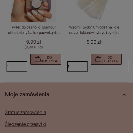
Pyłek do paznokci Glamour
Wzornik próbnik migdał na kole
I
effect Molly Nails z pacynką Nr 1
do żeli lakierów hybryd i pyłków
M
1g
mleczny 50 szt mat
9,90 zł
5,90 zł
(9,90 zł / g)
DO
DO
KOSZYKA
KOSZYKA
Moje zamówienia
Status zamówienia
Śledzenie przesyłki