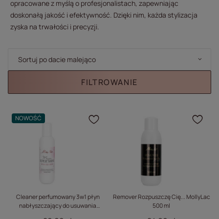
opracowane z myślą o profesjonalistach, zapewniając
doskonałą jakość i efektywność. Dzięki nim, każda stylizacja
zyska na trwałości i precyzji.
Zmień sortowanie
Sortuj po dacie malejąco
FILTROWANIE
NOWOŚĆ
Kliknij, aby dodać prod
Klik
Cleaner perfumowany 3w1 płyn
Remover Rozpuszczę Cię... MollyLac
nabłyszczający do usuwania
500 ml
warstwy lepkiej Magic Super Shine