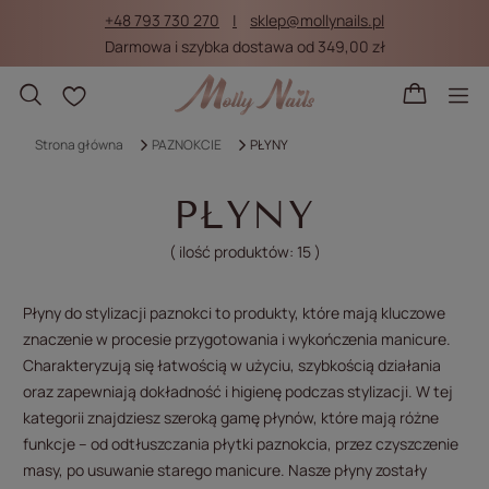
+48 793 730 270
sklep@mollynails.pl
Darmowa i szybka dostawa od 349,00 zł
Listy zakupowe
Strona główna
PAZNOKCIE
PŁYNY
PŁYNY
( ilość produktów:
15
)
Płyny do stylizacji paznokci to produkty, które mają kluczowe
znaczenie w procesie przygotowania i wykończenia manicure.
Charakteryzują się łatwością w użyciu, szybkością działania
oraz zapewniają dokładność i higienę podczas stylizacji. W tej
kategorii znajdziesz szeroką gamę płynów, które mają różne
funkcje – od odtłuszczania płytki paznokcia, przez czyszczenie
masy, po usuwanie starego manicure. Nasze płyny zostały