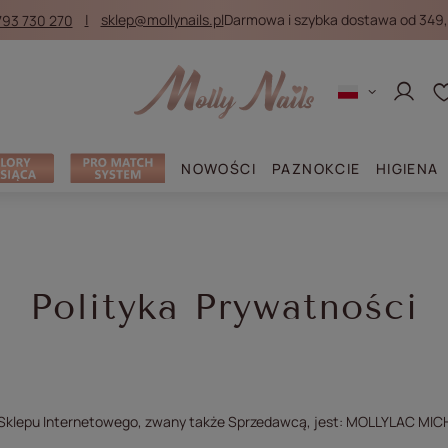
793 730 270
sklep@mollynails.pl
Darmowa i szybka dostawa od 349,
Zaloguj
NOWOŚCI
PAZNOKCIE
HIGIENA
Polityka Prywatności
Sklepu Internetowego, zwany także Sprzedawcą, jest: MOLLYLAC MICH