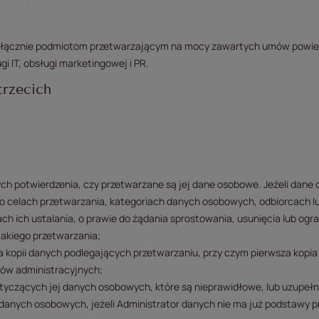
ącznie podmiotom przetwarzającym na mocy zawartych umów powierze
gi IT, obsługi marketingowej i PR.
trzecich
ych potwierdzenia, czy przetwarzane są jej dane osobowe. Jeżeli dane 
 o celach przetwarzania, kategoriach danych osobowych, odbiorcach l
ach ich ustalania, o prawie do żądania sprostowania, usunięcia lub o
takiego przetwarzania;
ia kopii danych podlegających przetwarzaniu, przy czym pierwsza kopia
tów administracyjnych;
otyczących jej danych osobowych, które są nieprawidłowe, lub uzupeł
j danych osobowych, jeżeli Administrator danych nie ma już podstawy p