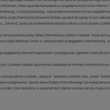
iki tekstowe, które są przechowywane w urządzeniu końcowym Klienta /
ernetowej, z której pochodzą, czas przechowywania ich na urządzeniu
żeniu przez Klienta/Użytkownika Sklepu uprzedniej zgody w tym zakresi
ku: „Zamknij” podczas wyświetlania się komunikatu o korzystaniu z pli
 na korzystanie przez Sklep internetowy z plików cookies, może skorz
etowy bądź dokonać zmian w ustawieniach przeglądarki internetowej, 
przeglądarkę internetową/system i postępować zgodnie z instrukcjami: I
 z plików cookies są prawnie uzasadnione interesy Administratora d
zaje plików cookies: „sesyjne” (session cookies) oraz „stałe” (persi
 wylogowania, opuszczenia Sklepu internetowego lub wyłączenia opro
przez czas określony w parametrach plików cookies lub do czasu ich 