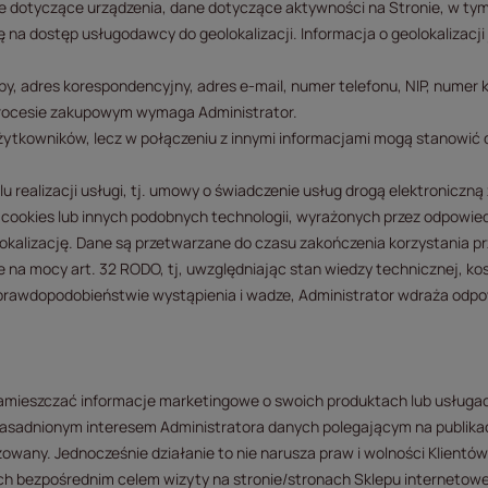
ane dotyczące urządzenia, dane dotyczące aktywności na Stronie, w t
odę na dostęp usługodawcy do geolokalizacji. Informacja o geolokaliza
y, adres korespondencyjny, adres e-mail, numer telefonu, NIP, numer
 procesie zakupowym wymaga Administrator.
ytkowników, lecz w połączeniu z innymi informacjami mogą stanowić 
elu realizacji usługi, tj. umowy o świadczenie usług drogą elektroniczną
cookies lub innych podobnych technologii, wyrażonych przez odpowied
kalizację. Dane są przetwarzane do czasu zakończenia korzystania pr
na mocy art. 32 RODO, tj, uwzględniając stan wiedzy technicznej, kos
 prawdopodobieństwie wystąpienia i wadze, Administrator wdraża odpow
amieszczać informacje marketingowe o swoich produktach lub usługach
ie uzasadnionym interesem Administratora danych polegającym na publika
żowany. Jednocześnie działanie to nie narusza praw i wolności Klient
 ich bezpośrednim celem wizyty na stronie/stronach Sklepu internetow