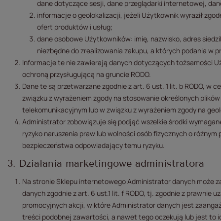
dane dotyczące sesji, dane przeglądarki internetowej, d
informacje o geolokalizacji, jeżeli Użytkownik wyraził zg
ofert produktów i usług;
dane osobowe Użytkowników: imię, nazwisko, adres siedzib
niezbędne do zrealizowania zakupu, a których podania w
Informacje te nie zawierają danych dotyczących tożsamości Uż
ochroną przysługującą na gruncie RODO.
Dane te są przetwarzane zgodnie z art. 6 ust. 1 lit. b RODO, w c
związku z wyrażeniem zgody na stosowanie określonych plików 
telekomunikacyjnym lub w związku z wyrażeniem zgody na geolo
Administrator zobowiązuje się podjąć wszelkie środki wymagane 
ryzyko naruszenia praw lub wolności osób fizycznych o różnym
bezpieczeństwa odpowiadający temu ryzyku.
3. Działania marketingowe administratora
Na stronie Sklepu internetowego Administrator danych może z
danych zgodnie z art. 6 ust.1 lit. f RODO, tj. zgodnie z prawn
promocyjnych akcji, w które Administrator danych jest zaanga
treści podobnej zawartości, a nawet tego oczekują lub jest to