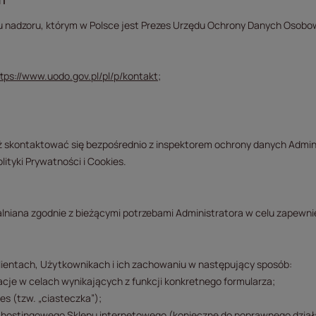
 nadzoru, którym w Polsce jest Prezes Urzędu Ochrony Danych Osobowy
ttps://www.uodo.gov.pl/pl/p/kontakt
;
 skontaktować się bezpośrednio z inspektorem ochrony danych Admini
lityki Prywatności i Cookies.
alniana zgodnie z bieżącymi potrzebami Administratora w celu zapewnie
 Klientach, Użytkownikach i ich zachowaniu w następujący sposób:
je w celach wynikających z funkcji konkretnego formularza;
es (tzw. „ciasteczka”);
hostingowego Sklepu internetowego (konieczne do poprawnego działa