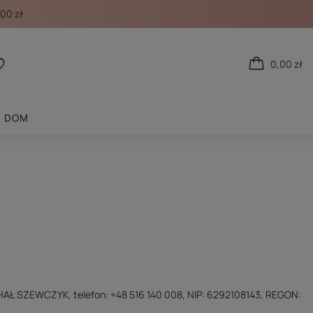
00 zł
0,00 zł
 się
Listy zakupowe
DOM
AŁ SZEWCZYK, telefon: +48 516 140 008, NIP: 6292108143, REGON: