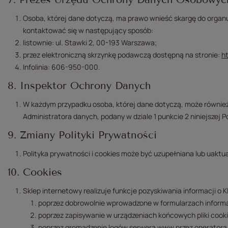
Osoba, której dane dotyczą, ma prawo wnieść skargę do organu
kontaktować się w następujący sposób:
listownie: ul. Stawki 2, 00-193 Warszawa;
przez elektroniczną skrzynkę podawczą dostępną na stronie:
h
Infolinia: 606-950-000.
8. Inspektor Ochrony Danych
W każdym przypadku osoba, której dane dotyczą, może również
Administratora danych, podany w dziale 1 punkcie 2 niniejszej Po
9. Zmiany Polityki Prywatności
Polityka prywatności i cookies może być uzupełniana lub uaktu
10. Cookies
Sklep internetowy realizuje funkcje pozyskiwania informacji o
poprzez dobrowolnie wprowadzone w formularzach informac
poprzez zapisywanie w urządzeniach końcowych pliki cooki
poprzez gromadzenie logów serwera www przez operatora 