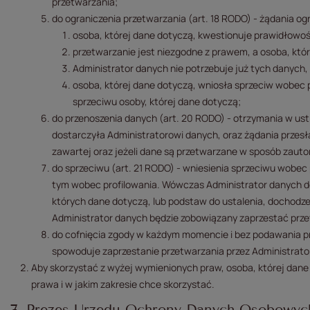
przetwarzania;
do ograniczenia przetwarzania (art. 18 RODO) - żądania o
osoba, której dane dotyczą, kwestionuje prawidłowo
przetwarzanie jest niezgodne z prawem, a osoba, któr
Administrator danych nie potrzebuje już tych danych, 
osoba, której dane dotyczą, wniosła sprzeciw wobec
sprzeciwu osoby, której dane dotyczą;
do przenoszenia danych (art. 20 RODO) - otrzymania w 
dostarczyła Administratorowi danych, oraz żądania przesł
zawartej oraz jeżeli dane są przetwarzane w sposób zau
do sprzeciwu (art. 21 RODO) - wniesienia sprzeciwu wobec
tym wobec profilowania. Wówczas Administrator danych d
których dane dotyczą, lub podstaw do ustalenia, dochodzen
Administrator danych będzie zobowiązany zaprzestać prze
do cofnięcia zgody w każdym momencie i bez podawania p
spowoduje zaprzestanie przetwarzania przez Administrato
Aby skorzystać z wyżej wymienionych praw, osoba, której dan
prawa i w jakim zakresie chce skorzystać.
7. Prezes Urzędu Ochrony Danych Osobowyc