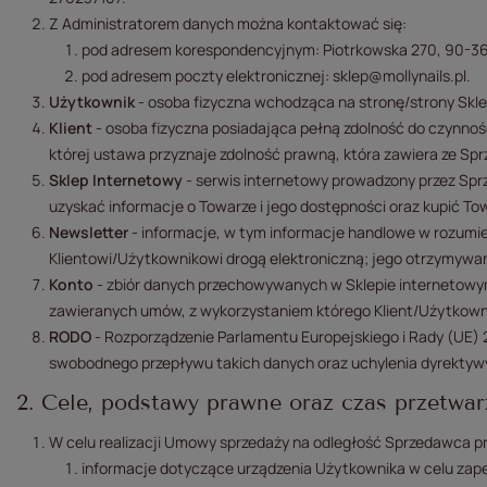
Z Administratorem danych można kontaktować się:
pod adresem korespondencyjnym: Piotrkowska 270, 90-36
pod adresem poczty elektronicznej: sklep@mollynails.pl.
Użytkownik
- osoba fizyczna wchodząca na stronę/strony Sklep
Klient
- osoba fizyczna posiadająca pełną zdolność do czynno
której ustawa przyznaje zdolność prawną, która zawiera ze S
Sklep Internetowy
- serwis internetowy prowadzony przez Spr
uzyskać informacje o Towarze i jego dostępności oraz kupić Tow
Newsletter
- informacje, w tym informacje handlowe w rozumien
Klientowi/Użytkownikowi drogą elektroniczną; jego otrzymywa
Konto
- zbiór danych przechowywanych w Sklepie internetowy
zawieranych umów, z wykorzystaniem którego Klient/Użytkow
RODO
- Rozporządzenie Parlamentu Europejskiego i Rady (UE) 
swobodnego przepływu takich danych oraz uchylenia dyrektywy
2. Cele, podstawy prawne oraz czas przetwa
W celu realizacji Umowy sprzedaży na odległość Sprzedawca p
informacje dotyczące urządzenia Użytkownika w celu zape