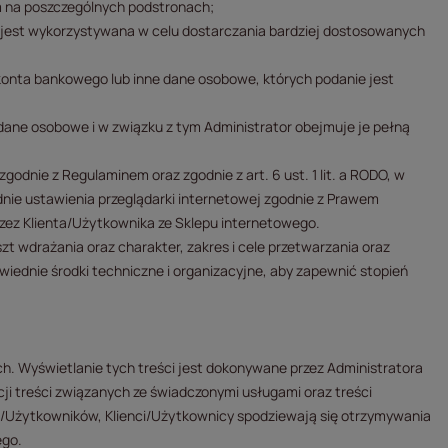
ym na poszczególnych podstronach;
cji jest wykorzystywana w celu dostarczania bardziej dostosowanych
 konta bankowego lub inne dane osobowe, których podanie jest
dane osobowe i w związku z tym Administrator obejmuje je pełną
 zgodnie z Regulaminem oraz zgodnie z art. 6 ust. 1 lit. a RODO, w
nie ustawienia przeglądarki internetowej zgodnie z Prawem
zez Klienta/Użytkownika ze Sklepu internetowego.
zt wdrażania oraz charakter, zakres i cele przetwarzania oraz
iednie środki techniczne i organizacyjne, aby zapewnić stopień
. Wyświetlanie tych treści jest dokonywane przez Administratora
cji treści związanych ze świadczonymi usługami oraz treści
ów/Użytkowników, Klienci/Użytkownicy spodziewają się otrzymywania
ego.