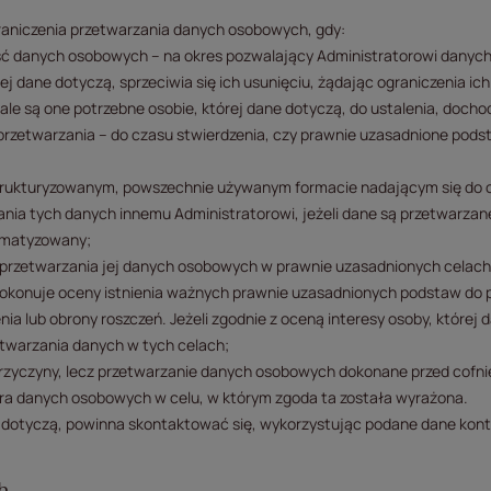
graniczenia przetwarzania danych osobowych, gdy:
ść danych osobowych – na okres pozwalający Administratorowi danyc
ej dane dotyczą, sprzeciwia się ich usunięciu, żądając ograniczenia ic
ale są one potrzebne osobie, której dane dotyczą, do ustalenia, docho
 przetwarzania – do czasu stwierdzenia, czy prawnie uzasadnione pod
ustrukturyzowanym, powszechnie używanym formacie nadającym się do
ania tych danych innemu Administratorowi, jeżeli dane są przetwarzan
tomatyzowany;
 przetwarzania jej danych osobowych w prawnie uzasadnionych celach a
okonuje oceny istnienia ważnych prawnie uzasadnionych podstaw do p
ia lub obrony roszczeń. Jeżeli zgodnie z oceną interesy osoby, której
twarzania danych w tych celach;
rzyczyny, lecz przetwarzanie danych osobowych dokonane przed cofni
ra danych osobowych w celu, w którym zgoda ta została wyrażona.
e dotyczą, powinna skontaktować się, wykorzystując podane dane kont
h