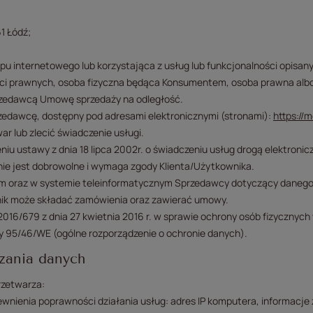
1 Łódź;
u internetowego lub korzystająca z usług lub funkcjonalności opisanyc
ści prawnych, osoba fizyczna będąca Konsumentem, osoba prawna albo
przedawcą Umowę sprzedaży na odległość.
zedawcę, dostępny pod adresami elektronicznymi (stronami):
https://m
ar lub zlecić świadczenie usługi.
iu ustawy z dnia 18 lipca 2002r. o świadczeniu usług drogą elektroni
nie jest dobrowolne i wymaga zgody Klienta/Użytkownika.
m oraz w systemie teleinformatycznym Sprzedawcy dotyczący danego 
nik może składać zamówienia oraz zawierać umowy.
2016/679 z dnia 27 kwietnia 2016 r. w sprawie ochrony osób fizycznyc
 95/46/WE (ogólne rozporządzenie o ochronie danych).
rzania danych
rzetwarza:
wnienia poprawności działania usług: adres IP komputera, informacje 