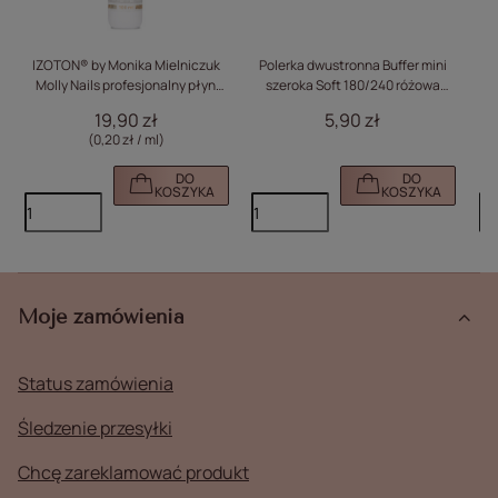
IZOTON® by Monika Mielniczuk
Polerka dwustronna Buffer mini
I
Molly Nails profesjonalny płyn
szeroka Soft 180/240 różowa
M
pomocniczy dehydratacja
MollyLac 5szt
19,90 zł
5,90 zł
adhezja manicure inhibicja
(0,20 zł / ml)
acrylo-gel 100ml
DO
DO
KOSZYKA
KOSZYKA
Moje zamówienia
Status zamówienia
Śledzenie przesyłki
Chcę zareklamować produkt