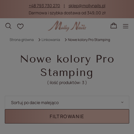
+48 793 730 270
sklep@mollynails.pl
Darmowa i szybka dostawa od 349,00 zł
Listy zakupowe
Strona główna
Linkowania
Nowe kolory Pro Stamping
Nowe kolory Pro
Stamping
( ilość produktów:
3
)
Zmień sortowanie
Sortuj po dacie malejąco
FILTROWANIE