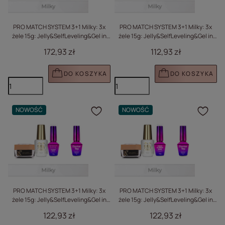
PRO MATCH SYSTEM 3+1 Milky: 3x
PRO MATCH SYSTEM 3+1 Milky: 3x
żele 15g: Jelly&SelfLeveling&Gel in
żele 15g: Jelly&SelfLeveling&Gel in
bottle+Doctor Top 10g GRATIS
bottle+Doctor Top 10g GRATIS
172,93 zł
112,93 zł
DO KOSZYKA
DO KOSZYKA
NOWOŚĆ
NOWOŚĆ
Kliknij, aby dodać prod
Klik
PRO MATCH SYSTEM 3+1 Milky: 3x
PRO MATCH SYSTEM 3+1 Milky: 3x
żele 15g: Jelly&SelfLeveling&Gel in
żele 15g: Jelly&SelfLeveling&Gel in
bottle+Doctor Top 10g GRATIS
bottle+Doctor Top 10g GRATIS
122,93 zł
122,93 zł