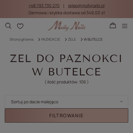
+48 793 730 270
sklep@mollynails.pl
Darmowa i szybka dostawa od 349,00 zł
Listy zakupowe
Strona główna
PAZNOKCIE
ŻELE
W BUTELCE
ŻEL DO PAZNOKCI
W BUTELCE
( ilość produktów:
106
)
Zmień sortowanie
Sortuj po dacie malejąco
FILTROWANIE