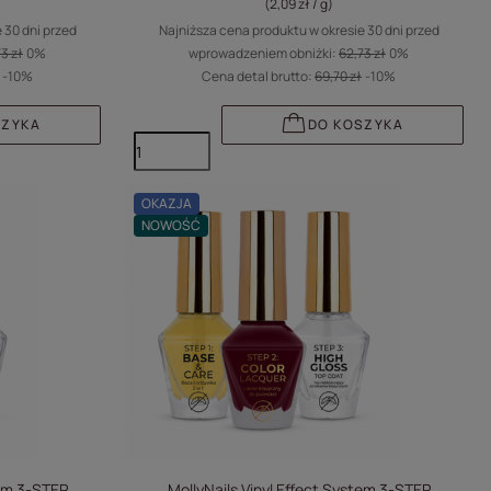
(2,09 zł / g
)
 30 dni przed
Najniższa cena produktu w okresie 30 dni przed
3 zł
0%
wprowadzeniem obniżki:
62,73 zł
0%
-10%
Cena detal brutto:
69,70 zł
-10%
SZYKA
DO KOSZYKA
OKAZJA
NOWOŚĆ
tem 3-STEP
MollyNails Vinyl Effect System 3-STEP