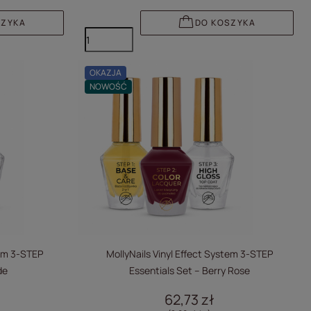
SZYKA
DO KOSZYKA
OKAZJA
NOWOŚĆ
tem 3-STEP
MollyNails Vinyl Effect System 3-STEP
de
Essentials Set – Berry Rose
62,73 zł