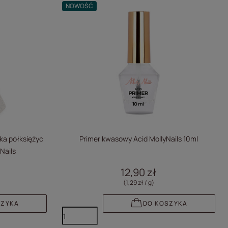
NOWOŚĆ
dka półksiężyc
Primer kwasowy Acid MollyNails 10ml
Nails
12,90 zł
(1,29 zł / g
)
SZYKA
DO KOSZYKA