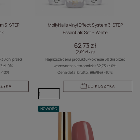
tem 3-STEP
MollyNails Vinyl Effect System 3-STEP
ck
Essentials Set – White
62,73 zł
(2,09 zł / g
)
 30 dni przed
Najniższa cena produktu w okresie 30 dni przed
3 zł
0%
wprowadzeniem obniżki:
62,73 zł
0%
-10%
Cena detal brutto:
69,70 zł
-10%
SZYKA
DO KOSZYKA
NOWOŚĆ