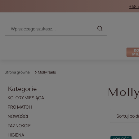
+48 
Strona główna
Molly Nails
Kategorie
Molly
KOLORY MIESIĄCA
PRO MATCH
Zmień sort
Sortuj po d
NOWOŚCI
PAZNOKCIE
HIGIENA
NOWOŚĆ