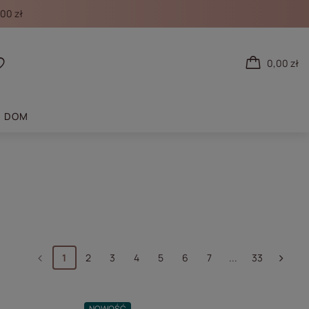
00 zł
0,00 zł
 się
Listy zakupowe
DOM
1
2
3
4
5
6
7
...
33
NOWOŚĆ