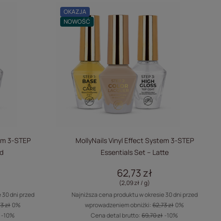
OKAZJA
NOWOŚĆ
tem 3-STEP
MollyNails Vinyl Effect System 3-STEP
d
Essentials Set – Latte
62,73 zł
(2,09 zł / g
)
 30 dni przed
Najniższa cena produktu w okresie 30 dni przed
3 zł
0%
wprowadzeniem obniżki:
62,73 zł
0%
-10%
Cena detal brutto:
69,70 zł
-10%