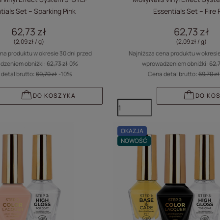
tials Set – Sparking Pink
Essentials Set – Fire
62,73 zł
62,73 zł
(2,09 zł / g
)
(2,09 zł / g
)
na produktu w okresie 30 dni przed
Najniższa cena produktu w okresie
dzeniem obniżki:
62,73 zł
0%
wprowadzeniem obniżki:
62,7
detal brutto:
69,70 zł
-10%
Cena detal brutto:
69,70 zł
DO KOSZYKA
DO KO
OKAZJA
NOWOŚĆ