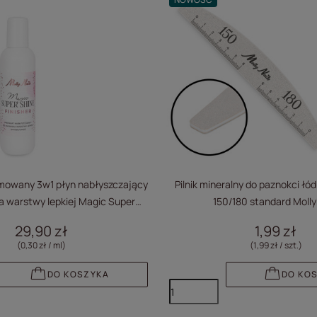
mowany 3w1 płyn nabłyszczający
Pilnik mineralny do paznokci łó
a warstwy lepkiej Magic Super
150/180 standard Molly
Finisher MollyNails 100ml
29,90 zł
1,99 zł
(0,30 zł / ml
)
(1,99 zł / szt.
)
DO KOSZYKA
DO KO