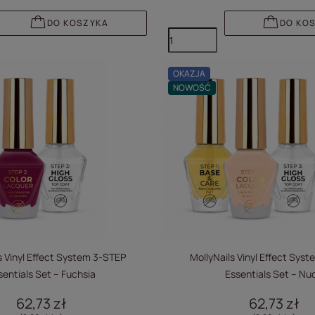
DO KOSZYKA
DO KO
OKAZJA
NOWOŚĆ
s Vinyl Effect System 3-STEP
MollyNails Vinyl Effect Sys
sentials Set – Fuchsia
Essentials Set – Nu
62,73 zł
62,73 zł