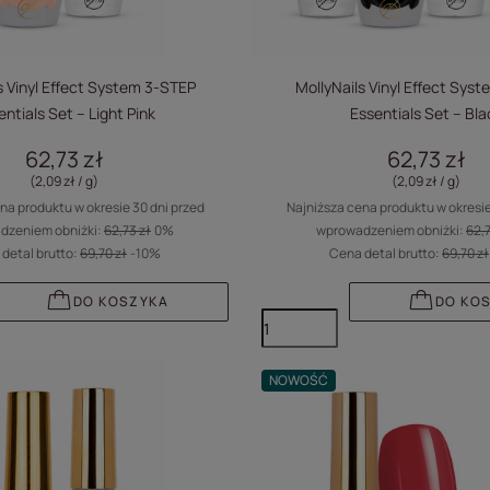
s Vinyl Effect System 3-STEP
MollyNails Vinyl Effect Sys
entials Set – Light Pink
Essentials Set – Bla
62,73 zł
62,73 zł
(2,09 zł / g
)
(2,09 zł / g
)
na produktu w okresie 30 dni przed
Najniższa cena produktu w okresie
dzeniem obniżki:
62,73 zł
0%
wprowadzeniem obniżki:
62,7
detal brutto:
69,70 zł
-10%
Cena detal brutto:
69,70 zł
DO KOSZYKA
DO KO
NOWOŚĆ