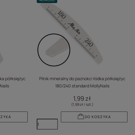
dka półksiężyc
Pilnik mineralny do paznokci łódka półksiężyc
Nails
180/240 standard MollyNails
1,99 zł
(1,99 zł / szt.
)
SZYKA
DO KOSZYKA