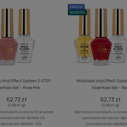
OKAZJA
NOWOŚĆ
s Vinyl Effect System 3-STEP
MollyNails Vinyl Effect Sys
entials Set – Rose Pink
Essentials Set – Re
62,73 zł
62,73 zł
(2,09 zł / g
)
(2,09 zł / g
)
na produktu w okresie 30 dni przed
Najniższa cena produktu w okresie
dzeniem obniżki:
62,73 zł
0%
wprowadzeniem obniżki:
62,7
detal brutto:
69,70 zł
-10%
Cena detal brutto:
69,70 zł