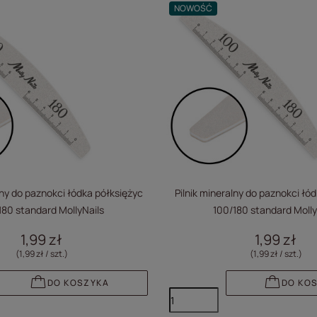
NOWOŚĆ
lny do paznokci łódka półksiężyc
Pilnik mineralny do paznokci łó
180 standard MollyNails
100/180 standard Molly
1,99 zł
1,99 zł
(1,99 zł / szt.
)
(1,99 zł / szt.
)
DO KOSZYKA
DO KO