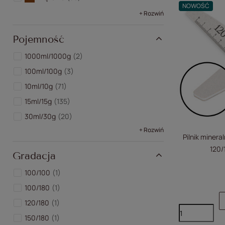
NOWOŚĆ
+ Rozwiń
Pojemność
1000ml/1000g
2
100ml/100g
3
10ml/10g
71
15ml/15g
135
30ml/30g
20
+ Rozwiń
Pilnik minera
120/
Gradacja
100/100
1
100/180
1
120/180
1
150/180
1