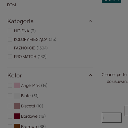
DOM
Kategoria
HIGIENA
3
KOLORY MIESIĄCA
35
PAZNOKCIE
1594
PRO MATCH
132
Cleaner perfu
Kolor
do usuwani
Angel Pink
14
Shine 
Białe
31
Biscotti
10
Bordowe
16
Brązowe
38