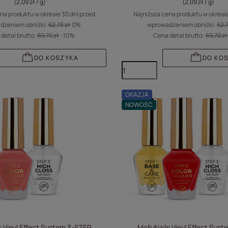
(2,09 zł / g
)
(2,09 zł / g
)
na produktu w okresie 30 dni przed
Najniższa cena produktu w okresie
dzeniem obniżki:
62,73 zł
0%
wprowadzeniem obniżki:
62,7
detal brutto:
69,70 zł
-10%
Cena detal brutto:
69,70 zł
DO KOSZYKA
DO KO
OKAZJA
NOWOŚĆ
s Vinyl Effect System 3-STEP
MollyNails Vinyl Effect Sys