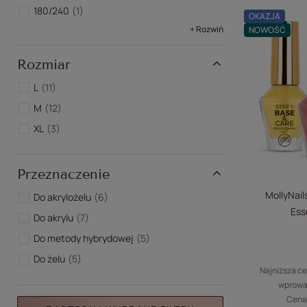
180/240
1
OKAZJA
+ Rozwiń
NOWOŚĆ
Rozmiar
L
11
M
12
XL
3
Przeznaczenie
MollyNail
Do akrylożelu
6
Ess
Do akrylu
7
Do metody hybrydowej
5
Do żelu
5
Najniższa ce
wprowa
Cena 