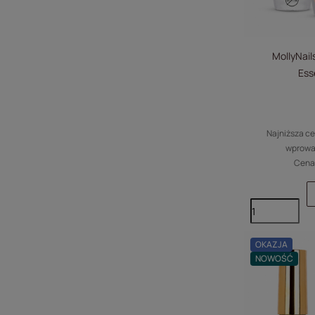
MollyNail
Ess
Najniższa ce
wprowa
Cena 
OKAZJA
NOWOŚĆ