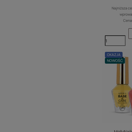
Najniższa ce
wprowa
Cena 
OKAZJA
NOWOŚĆ
MollyNail