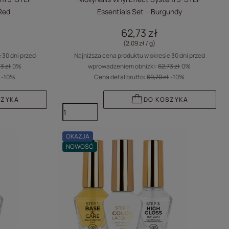
 Red
Essentials Set – Burgundy
62,73 zł
(2,09 zł / g
)
 30 dni przed
Najniższa cena produktu w okresie 30 dni przed
3 zł
0%
wprowadzeniem obniżki:
62,73 zł
0%
-10%
Cena detal brutto:
69,70 zł
-10%
SZYKA
DO KOSZYKA
OKAZJA
NOWOŚĆ