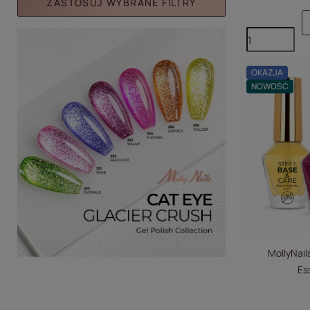
ZASTOSUJ WYBRANE FILTRY
OKAZJA
NOWOŚĆ
MollyNail
Es