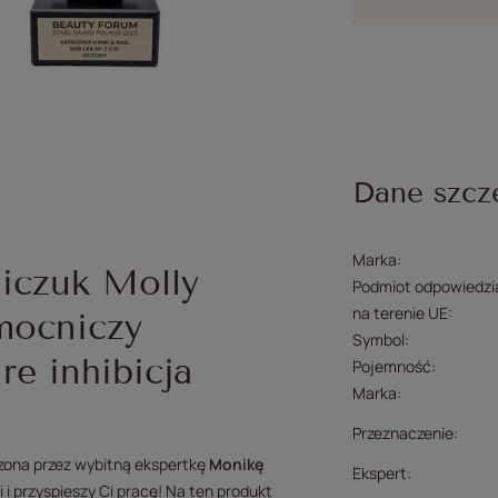
Dane szcz
Marka
czuk Molly
Podmiot odpowiedzia
na terenie UE
mocniczy
Symbol
re inhibicja
Pojemność
Marka
Przeznaczenie
zona przez wybitną ekspertkę
Monikę
Ekspert
i przyspieszy Ci pracę! Na ten produkt