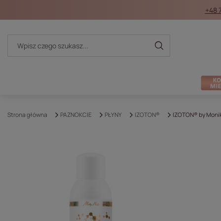
+48 
Strona główna
PAZNOKCIE
PŁYNY
IZOTON®
IZOTON® by Monika