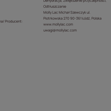
Dehydracja
Zwiększenie przyczepności
Odtłuszczanie
Molly Lac Michał Szewczyk ul.
Piotrkowska 270 90-361 Łódź, Polska
na/ Producent
www.mollylac.com
uwagi@mollylac.com