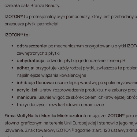
czekała cała Branża Beauty.
IZOTON®
to profesjonalny płyn pomocniczy, który jest przebadany
przesusza płytki paznokcia!
IZOTON®
to:
odtłuszczenie:
po mechanicznym przygotowaniu płytki IZOTON
zewnętrznych z płytki
dehydratacja:
odwodni płytkę i jednocześnie zmieni pH
adhezja:
przygotuje każdy rodzaj płytki, zwłaszcza te probl
najsilniejsze wiązania kowalencyjne
inhibicja tlenowa:
usunie lepką warstwę po spolimeryzowani
acrylo-żel:
ułatwi rozprowadzenie produktu, nie zaburzy proc
manicure:
usunie wilgoć ze skórek celem ich łatwiejszej obrób
frezy:
doczyści frezy karbidowe i ceramiczne
Firma MollyNails i Monika Mielniczuk
informują, że
IZOTON®
jako 
słowno-graficznym na terenie Unii Europejskiej i stanowi o jego naj
używanie. Znak towarowy IZOTON® zgodnie z art. 120 ustawy z dni