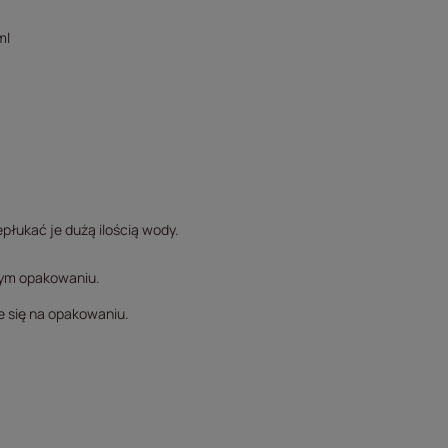
ml
płukać je dużą ilością wody.
tym opakowaniu.
e się na opakowaniu.