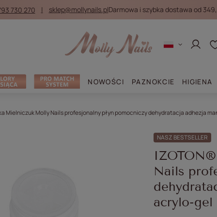
793 730 270
sklep@mollynails.pl
Darmowa i szybka dostawa od 349,
Zaloguj
NOWOŚCI
PAZNOKCIE
HIGIENA
 Mielniczuk Molly Nails profesjonalny płyn pomocniczy dehydratacja adhezja mani
NASZ BESTSELLER
IZOTON® b
Nails prof
dehydratac
acrylo-gel