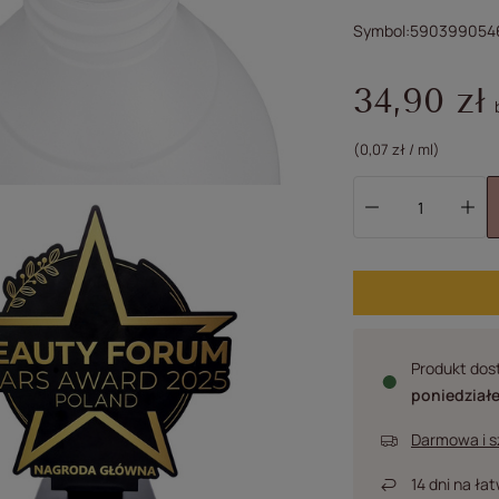
Symbol
590399054
34,90 zł
b
(0,07 zł / ml)
Produkt dost
poniedział
Darmowa i 
14
dni na ła