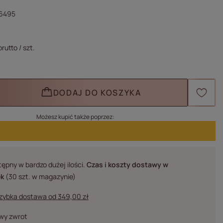
6495
rutto
/
szt.
DODAJ DO KOSZYKA
Możesz kupić także poprzez:
ępny w bardzo dużej ilości
Czas i koszty dostawy
w
ek
(30 szt. w magazynie)
szybka dostawa
od
349,00 zł
twy zwrot