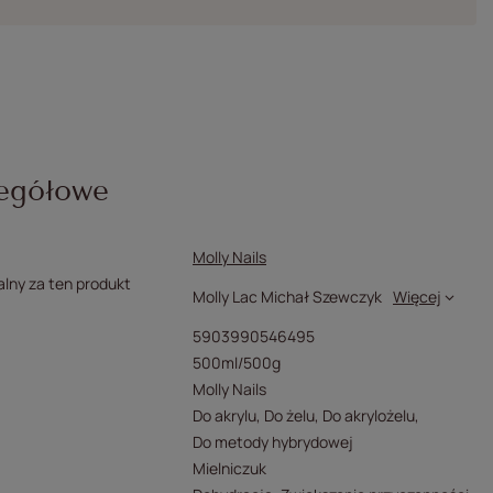
egółowe
Molly Nails
lny za ten produkt
Molly Lac Michał Szewczyk
Więcej
5903990546495
500ml/500g
Molly Nails
Do akrylu
Do żelu
Do akrylożelu
Do metody hybrydowej
Mielniczuk