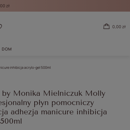
00 zł
0,00 zł
 się
Listy zakupowe
DOM
cure inhibicja acrylo-gel 500ml
y Monika Mielniczuk Molly
esjonalny płyn pomocniczy
ja adhezja manicure inhibicja
 500ml