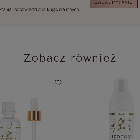
ZADAJ PYTANIE
ania i odpowiedzi publikując dla innych.
Zobacz również
dodać produkt do ulubionych
Kliknij, aby dodać prod