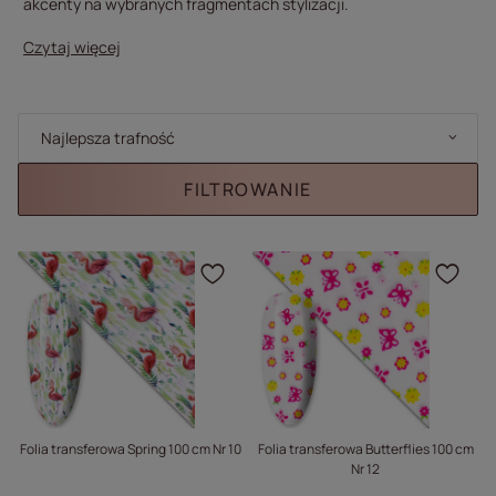
akcenty na wybranych fragmentach stylizacji.
Czytaj więcej
Zmień sortowanie
Najlepsza trafność
FILTROWANIE
Kliknij, aby dodać prod
Klik
Folia transferowa Spring 100 cm Nr 10
Folia transferowa Butterflies 100 cm
Nr 12