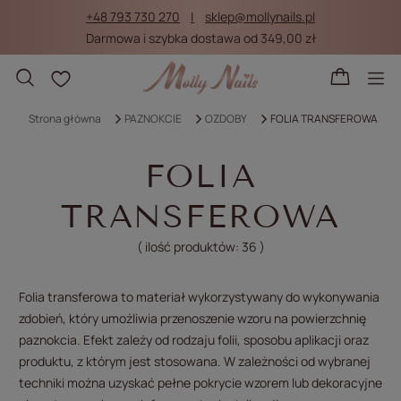
+48 793 730 270
sklep@mollynails.pl
Darmowa i szybka dostawa od 349,00 zł
Listy zakupowe
Strona główna
PAZNOKCIE
OZDOBY
FOLIA TRANSFEROWA
FOLIA
TRANSFEROWA
( ilość produktów:
36
)
Folia transferowa to materiał wykorzystywany do wykonywania
zdobień, który umożliwia przenoszenie wzoru na powierzchnię
paznokcia. Efekt zależy od rodzaju folii, sposobu aplikacji oraz
produktu, z którym jest stosowana. W zależności od wybranej
techniki można uzyskać pełne pokrycie wzorem lub dekoracyjne