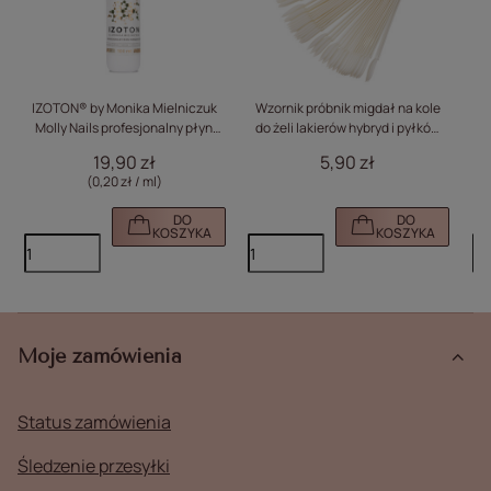
IZOTON® by Monika Mielniczuk
Wzornik próbnik migdał na kole
I
Molly Nails profesjonalny płyn
do żeli lakierów hybryd i pyłków
M
pomocniczy dehydratacja
mleczny 50 szt mat
19,90 zł
5,90 zł
adhezja manicure inhibicja
(0,20 zł / ml)
acrylo-gel 100ml
DO
DO
KOSZYKA
KOSZYKA
Moje zamówienia
Status zamówienia
Śledzenie przesyłki