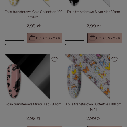
Folia transferowa Gold Collection 100
Folia transferowa Silver Mat 80 cm
cm Nr 9
2,99 zł
2,99 zł
DO KOSZYKA
DO KOSZYKA
Kliknij, aby dodać prod
Klik
Folia transferowa Mirror Black 80 cm
Folia transferowa Butterflies 100 cm
Nr 11
2,99 zł
2,99 zł