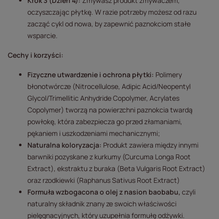
Krok 3 (Dzień 4):
Zmywasz produkt zmywaczem,
oczyszczając płytkę. W razie potrzeby możesz od razu
zacząć cykl od nowa, by zapewnić paznokciom stałe
wsparcie.
Cechy i korzyści:
Fizyczne utwardzenie i ochrona płytki:
Polimery
błonotwórcze (Nitrocellulose, Adipic Acid/Neopentyl
Glycol/Trimellitic Anhydride Copolymer, Acrylates
Copolymer) tworzą na powierzchni paznokcia twardą
powłokę, która zabezpiecza go przed złamaniami,
pękaniem i uszkodzeniami mechanicznymi;
Naturalna koloryzacja:
Produkt zawiera między innymi
barwniki pozyskane z kurkumy (Curcuma Longa Root
Extract), ekstraktu z buraka (Beta Vulgaris Root Extract)
oraz rzodkiewki (Raphanus Sativus Root Extract)
Formuła wzbogacona o olej z nasion baobabu,
czyli
naturalny składnik znany ze swoich właściwości
pielęgnacyjnych, który uzupełnia formułę odżywki.