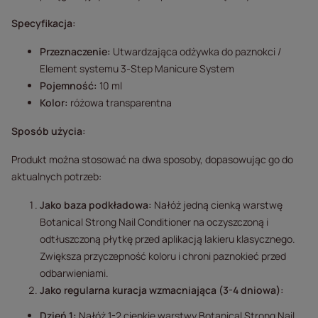
Specyfikacja:
Przeznaczenie:
Utwardzająca odżywka do paznokci /
Element systemu 3-Step Manicure System
Pojemność:
10 ml
Kolor:
różowa transparentna
Sposób użycia:
Produkt można stosować na dwa sposoby, dopasowując go do
aktualnych potrzeb:
Jako baza podkładowa:
Nałóż jedną cienką warstwę
Botanical Strong Nail Conditioner na oczyszczoną i
odtłuszczoną płytkę przed aplikacją lakieru klasycznego.
Zwiększa przyczepność koloru i chroni paznokieć przed
odbarwieniami.
Jako regularna kuracja wzmacniająca (3-4 dniowa):
Dzień 1:
Nałóż 1-2 cienkie warstwy Botanical Strong Nail