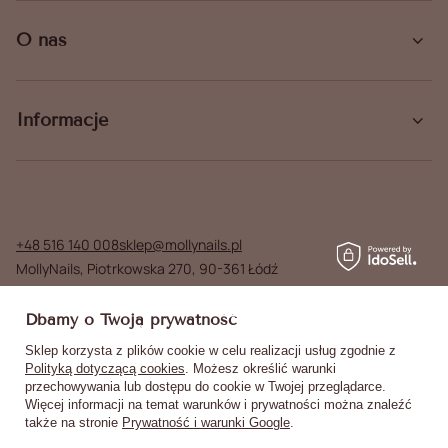
O nas
Informacje
+48 516 140 008
sklep@mollynails.pl
MollyNails
,
Piotrkowska 270
,
90-361
Łódź
W sklepie prezentujemy ceny brutto (z VAT).
Dbamy o Twoją prywatność
Stawki VAT dla konsumentów z kraju:
Poland
.
Sklep korzysta z plików cookie w celu realizacji usług zgodnie z
Polityką dotyczącą cookies
. Możesz określić warunki
przechowywania lub dostępu do cookie w Twojej przeglądarce.
Więcej informacji na temat warunków i prywatności można znaleźć
także na stronie
Prywatność i warunki Google
.