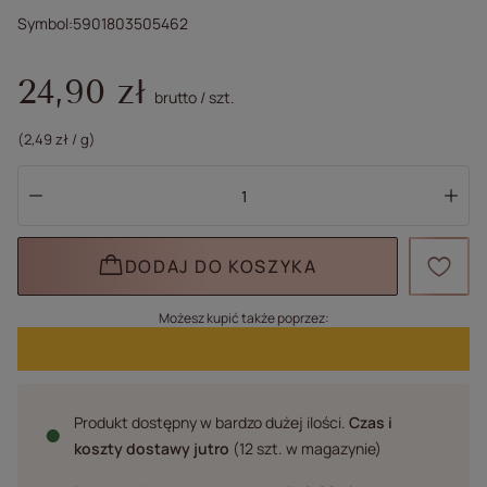
Symbol
5901803505462
24,90 zł
brutto
/
szt.
(2,49 zł / g)
DODAJ DO KOSZYKA
Możesz kupić także poprzez:
Produkt dostępny w bardzo dużej ilości
Czas i
koszty dostawy
jutro
(12 szt. w magazynie)