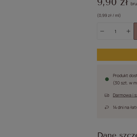
9,90 zł
bru
(0,99 zł / ml)
Produkt dost
(30 szt. w 
Darmowa i 
14
dni na ła
Dane szcz