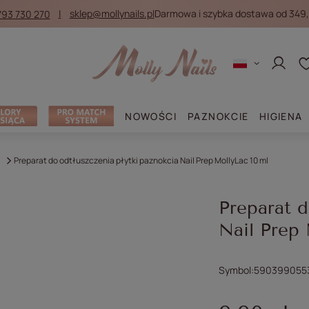
793 730 270
sklep@mollynails.pl
Darmowa i szybka dostawa od 349,
Zaloguj
NOWOŚCI
PAZNOKCIE
HIGIENA
Preparat do odtłuszczenia płytki paznokcia Nail Prep MollyLac 10 ml
Preparat d
Nail Prep 
Symbol
590399055