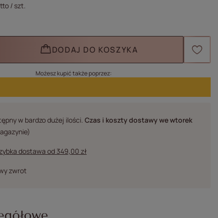
tto
/
szt.
DODAJ DO KOSZYKA
Możesz kupić także poprzez:
ępny w bardzo dużej ilości
Czas i koszty dostawy
we wtorek
magazynie)
szybka dostawa
od
349,00 zł
twy zwrot
egółowe