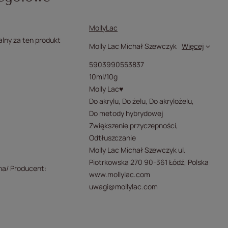
MollyLac
lny za ten produkt
Molly Lac Michał Szewczyk
Więcej
5903990553837
10ml/10g
Molly Lac♥
Do akrylu
Do żelu
Do akrylożelu
Do metody hybrydowej
Zwiększenie przyczepności
Odtłuszczanie
Molly Lac Michał Szewczyk ul.
Piotrkowska 270 90-361 Łódź, Polska
na/ Producent
www.mollylac.com
uwagi@mollylac.com