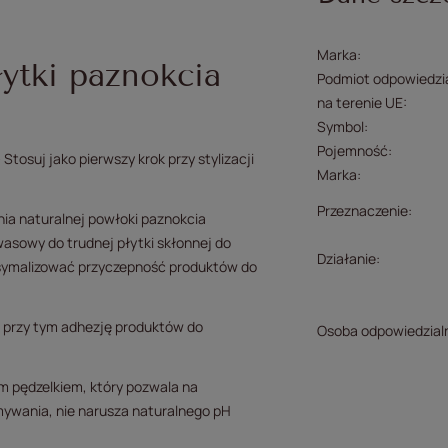
Marka
łytki paznokcia
Podmiot odpowiedzia
na terenie UE
Symbol
Pojemność
Stosuj jako pierwszy krok przy stylizacji
Marka
Przeznaczenie
ia naturalnej powłoki paznokcia
wasowy do trudnej płytki skłonnej do
Działanie
ksymalizować przyczepność produktów do
c przy tym adhezję produktów do
Osoba odpowiedzial
ym pędzelkiem, który pozwala na
emywania, nie narusza naturalnego pH