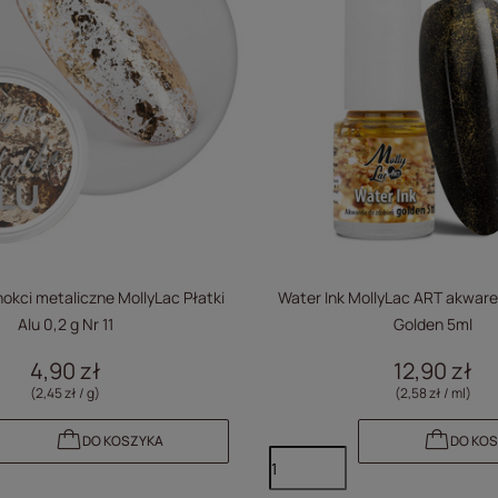
okci metaliczne MollyLac Płatki
Water Ink MollyLac ART akware
Alu 0,2 g Nr 11
Golden 5ml
4,90 zł
12,90 zł
(2,45 zł / g)
(2,58 zł / ml)
DO KOSZYKA
DO KO