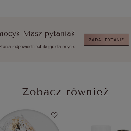
mocy? Masz pytania?
ZADAJ PYTANIE
ania i odpowiedzi publikując dla innych.
Zobacz również
dodać produkt do ulubionych
Kliknij, aby dodać prod