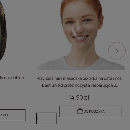
la do zdobień
Przyłbica mini maseczka osłonka na usta i nos
Best Shield przezroczysta nieparująca 2
sztuki
14,90 zł
DO KOSZYKA
SZYKA