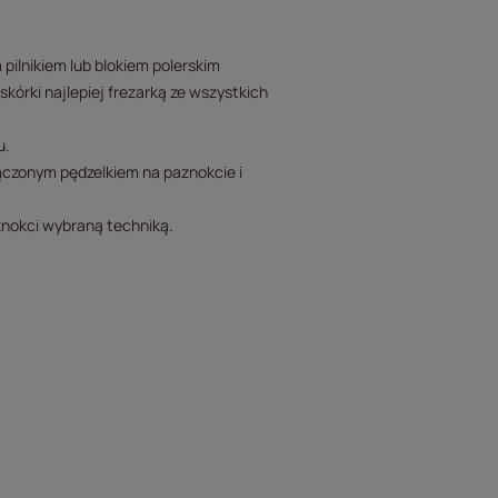
pilnikiem lub blokiem polerskim
skórki najlepiej frezarką ze wszystkich
u.
sączonym pędzelkiem na paznokcie i
znokci wybraną techniką.