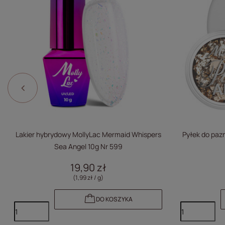
Lakier hybrydowy MollyLac Mermaid Whispers
Pyłek do pazn
Sea Angel 10g Nr 599
19,90 zł
(1,99 zł / g)
DO KOSZYKA