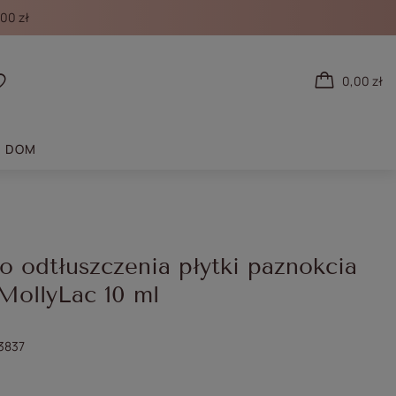
00 zł
0,00 zł
 się
Listy zakupowe
DOM
o odtłuszczenia płytki paznokcia
MollyLac 10 ml
3837