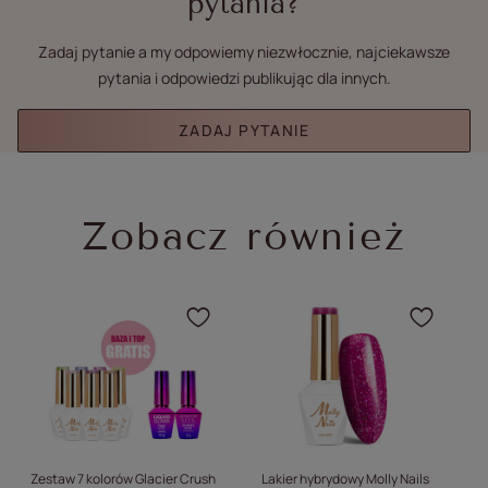
pytania?
Zadaj pytanie a my odpowiemy niezwłocznie, najciekawsze
pytania i odpowiedzi publikując dla innych.
ZADAJ PYTANIE
Zobacz również
Kliknij, aby dodać produ
Klikn
Zestaw 7 kolorów Glacier Crush
Lakier hybrydowy Molly Nails