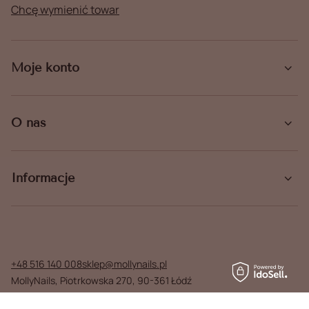
Chcę wymienić towar
Moje konto
O nas
Informacje
+48 516 140 008
sklep@mollynails.pl
MollyNails
,
Piotrkowska 270
,
90-361
Łódź