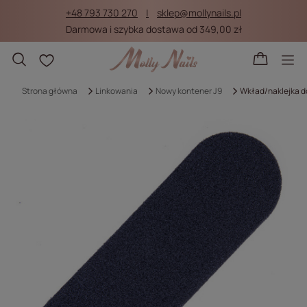
+48 793 730 270
sklep@mollynails.pl
Darmowa i szybka dostawa od 349,00 zł
Listy zakupowe
Strona główna
Linkowania
Nowy kontener J9
Wkład/naklejka do 