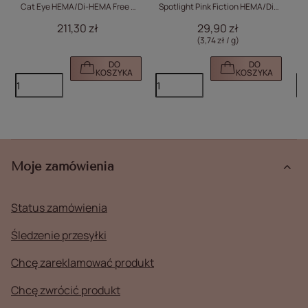
Cat Eye HEMA/Di-HEMA Free +
Spotlight Pink Fiction HEMA/Di-
baza i top GRATIS (S.O.S.
HEMA Free 8g Nr 634
H
211,30 zł
29,90 zł
Antidotum, Liquid Glass)
(3,74 zł / g)
DO
DO
KOSZYKA
KOSZYKA
Moje zamówienia
Status zamówienia
Śledzenie przesyłki
Chcę zareklamować produkt
Chcę zwrócić produkt