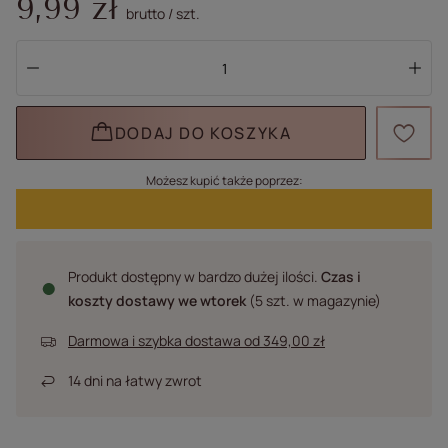
9,99 zł
brutto
/
szt.
DODAJ DO KOSZYKA
Możesz kupić także poprzez:
Produkt dostępny w bardzo dużej ilości
Czas i
koszty dostawy
we wtorek
(5 szt. w magazynie)
Darmowa i szybka dostawa
od
349,00 zł
14
dni na łatwy zwrot