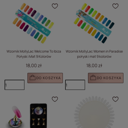
Kliknij, aby dodać prod
Klik
Wzornik MollyLac Welcome To Ibiza
Wzornik MollyLac Women in Paradise
Połysk i Mat 9 Kolorów
połysk i mat 9 kolorów
18,00 zł
18,00 zł
DO KOSZYKA
DO KOSZYKA
Kliknij, aby dodać prod
Klik