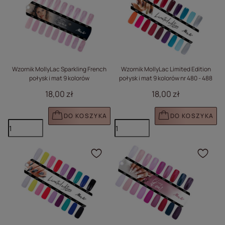
Wzornik MollyLac Sparkling French
Wzornik MollyLac Limited Edition
połysk i mat 9 kolorów
połysk i mat 9 kolorów nr 480 - 488
18,00 zł
18,00 zł
DO KOSZYKA
DO KOSZYKA
Kliknij, aby dodać prod
Klik