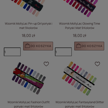
Wzornik MollyLac Pin-up Girl połysk i
Wzornik MollyLac Glowing Time
mat 9 kolorów
Połysk I Mat 9 Kolorów
18,00 zł
18,00 zł
DO KOSZYKA
DO KOSZYKA
Kliknij, aby dodać prod
Klik
Wzornik MollyLac Fashion Outfit
Wzornik MollyLac Fantasyland Glitter
połysk i mat 9 Kolorów
połysk i mat 9 Kolorów