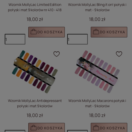
Wzornik MollyLac Limited Edition
Wzornik MollyLac Bling it on! połysk i
połysk i mat 9 kolorów nr 410 - 418
mat - 9 kolorów
18,00 zł
18,00 zł
DO KOSZYKA
DO KOSZYKA
Kliknij, aby dodać prod
Klik
Wzornik MollyLac Antidepressant
Wzornik MollyLac Macarons połysk i
połysk i mat 9 kolorów
mat - 9 kolorów
18,00 zł
18,00 zł
DO KOSZYKA
DO KOSZYKA