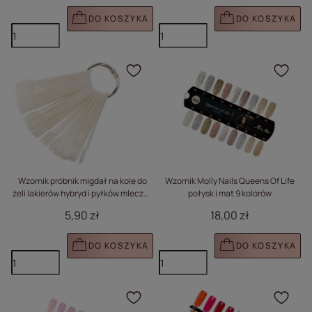
DO KOSZYKA
DO KOSZYKA
Kliknij, aby dodać prod
Klik
Wzornik próbnik migdał na kole do
Wzornik Molly Nails Queens Of Life
żeli lakierów hybryd i pyłków mleczny
połysk i mat 9 kolorów
50 szt mat
5,90 zł
18,00 zł
DO KOSZYKA
DO KOSZYKA
Kliknij, aby dodać prod
Klik