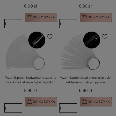
pyłków transparentny 20 tipsów
mleczny 50 szt
6,99 zł
8,90 zł
DO KOSZYKA
DO KOSZYKA
Kliknij, aby dodać prod
Klik
Wzornik próbnik odwrócony szpic na
Wzornik próbnik ballerina na kole do
kole do żeli lakierów hybryd i pyłków
żeli lakierów hybryd i pyłków
transparentny 50 szt
transparentny 50 szt
8,90 zł
6,90 zł
DO KOSZYKA
DO KOSZYKA