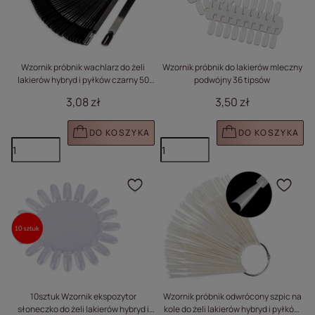
Wzornik próbnik wachlarz do żeli
Wzornik próbnik do lakierów mleczny
lakierów hybryd i pyłków czarny 50
podwójny 36 tipsów
sztuk
3,08 zł
3,50 zł
DO KOSZYKA
DO KOSZYKA
Kliknij, aby dodać prod
Klik
10sztuk Wzornik ekspozytor
Wzornik próbnik odwrócony szpic na
słoneczko do żeli lakierów hybryd i
kole do żeli lakierów hybryd i pyłków