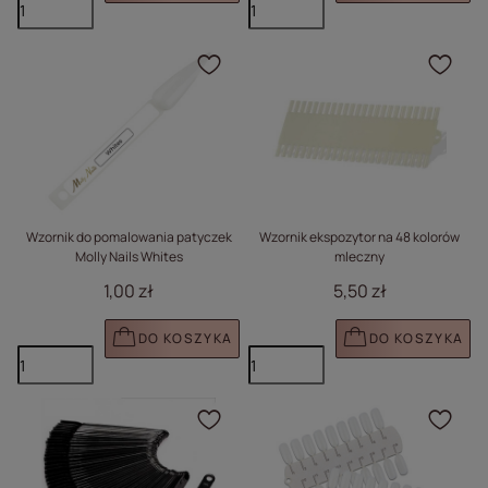
Kliknij, aby dodać prod
Klik
Wzornik do pomalowania patyczek
Wzornik ekspozytor na 48 kolorów
Molly Nails Whites
mleczny
1,00 zł
5,50 zł
DO KOSZYKA
DO KOSZYKA
Kliknij, aby dodać prod
Klik