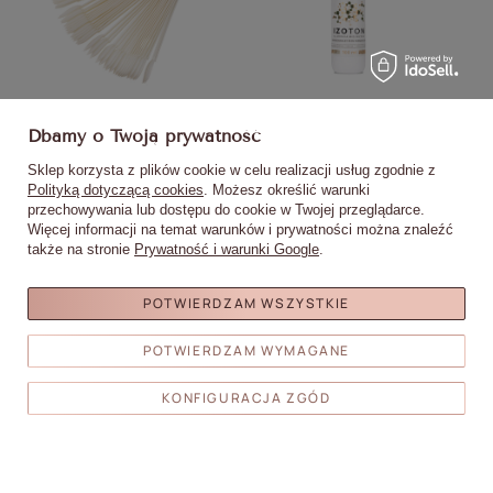
Wzornik próbnik migdał na kole
IZOTON® by Monika Mielniczuk
B
do żeli lakierów hybryd i pyłków
Molly Nails profesjonalny płyn
Dbamy o Twoją prywatność
mleczny 50 szt mat
pomocniczy dehydratacja
5,90 zł
19,90 zł
adhezja manicure inhibicja
Sklep korzysta z plików cookie w celu realizacji usług zgodnie z
(0,20 zł / ml)
acrylo-gel 100ml
Polityką dotyczącą cookies
. Możesz określić warunki
przechowywania lub dostępu do cookie w Twojej przeglądarce.
DO
DO
Więcej informacji na temat warunków i prywatności można znaleźć
KOSZYKA
KOSZYKA
także na stronie
Prywatność i warunki Google
.
POTWIERDZAM WSZYSTKIE
POTWIERDZAM WYMAGANE
Moje zamówienia
KONFIGURACJA ZGÓD
Status zamówienia
Śledzenie przesyłki