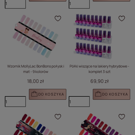
Kliknij, aby dodać prod
Klik
Wzornik MollyLac BonBons połysk i
Półki wiszące na lakiery hybrydowe -
mat - 9 kolorów
komplet 3 szt
18,00 zł
69,90 zł
DO KOSZYKA
DO KOSZYKA
Kliknij, aby dodać prod
Klik