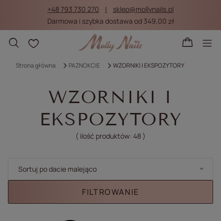
+48 793 730 270
sklep@mollynails.pl
Darmowa i szybka dostawa od 349,00 zł
Listy zakupowe
Strona główna
PAZNOKCIE
WZORNIKI I EKSPOZYTORY
WZORNIKI I
EKSPOZYTORY
( ilość produktów:
48
)
Zmień sortowanie
Sortuj po dacie malejąco
FILTROWANIE