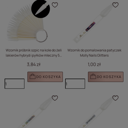
Kliknij, aby dodać prod
Klik
Wzornik próbnik szpic na kole do żeli
Wzornik do pomalowania patyczek
lakierów hybryd i pyłków mleczny 50
Molly Nails Glitters
szt
3,84 zł
1,00 zł
DO KOSZYKA
DO KOSZYKA
Kliknij, aby dodać prod
Klik