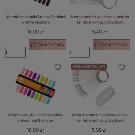
Wzornik Molly Nails Crackle Gel black
Wzornik próbnik wachlarz na kole do
& white 9 kolorów
żeli lakierów hybryd i pyłków
transparentny 50 szt
18,00 zł
5,40 zł
DO KOSZYKA
DO KOSZYKA
NASZ BESTSELLER
Kliknij, aby dodać prod
Klik
Wzornik Molly Nails Fancy Fashion
Wzornik próbnik migdał na kole do
połysk i mat 9 kolorów
żeli lakierów hybryd i pyłków
transparentny 50 szt mat
18,00 zł
5,90 zł