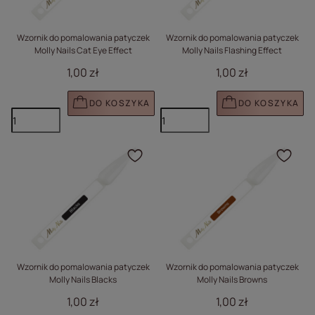
Wzornik do pomalowania patyczek
Wzornik do pomalowania patyczek
Molly Nails Cat Eye Effect
Molly Nails Flashing Effect
1,00 zł
1,00 zł
DO KOSZYKA
DO KOSZYKA
Kliknij, aby dodać prod
Klik
Wzornik do pomalowania patyczek
Wzornik do pomalowania patyczek
Molly Nails Blacks
Molly Nails Browns
1,00 zł
1,00 zł