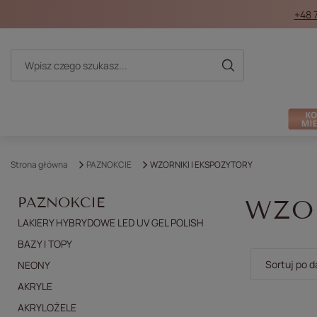
+48 
Strona główna
PAZNOKCIE
WZORNIKI I EKSPOZYTORY
PAZNOKCIE
WZOR
LAKIERY HYBRYDOWE LED UV GEL POLISH
BAZY I TOPY
Zmień sort
Sortuj po d
NEONY
AKRYLE
AKRYLOŻELE