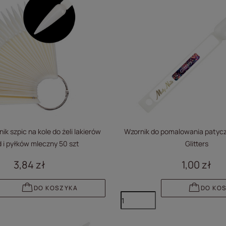
ik szpic na kole do żeli lakierów
Wzornik do pomalowania patycze
 i pyłków mleczny 50 szt
Glitters
3,84 zł
1,00 zł
DO KOSZYKA
DO KO