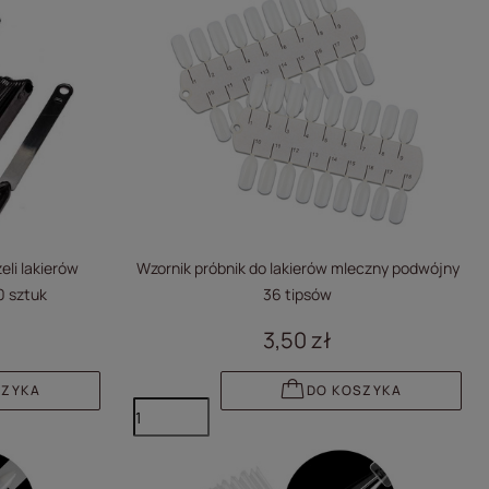
eli lakierów
Wzornik próbnik do lakierów mleczny podwójny
0 sztuk
36 tipsów
3,50 zł
SZYKA
DO KOSZYKA