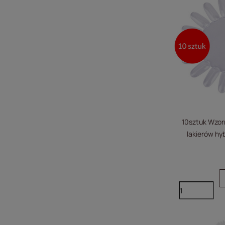
10sztuk Wzorn
lakierów hy