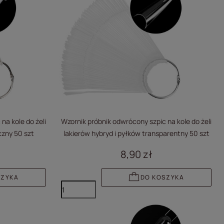
na kole do żeli
Wzornik próbnik odwrócony szpic na kole do żeli
czny 50 szt
lakierów hybryd i pyłków transparentny 50 szt
8,90 zł
SZYKA
DO KOSZYKA