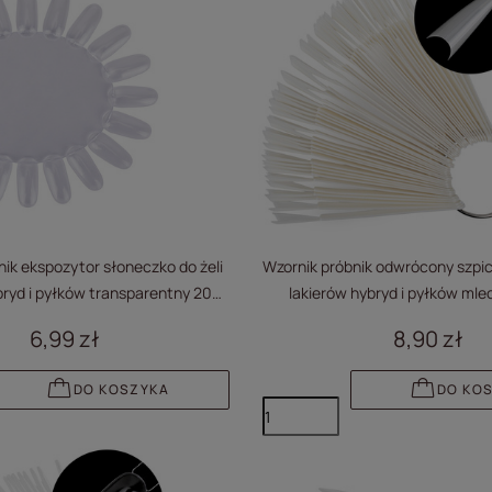
ik ekspozytor słoneczko do żeli
Wzornik próbnik odwrócony szpic 
bryd i pyłków transparentny 20
lakierów hybryd i pyłków mle
tipsów
6,99 zł
8,90 zł
DO KOSZYKA
DO KO