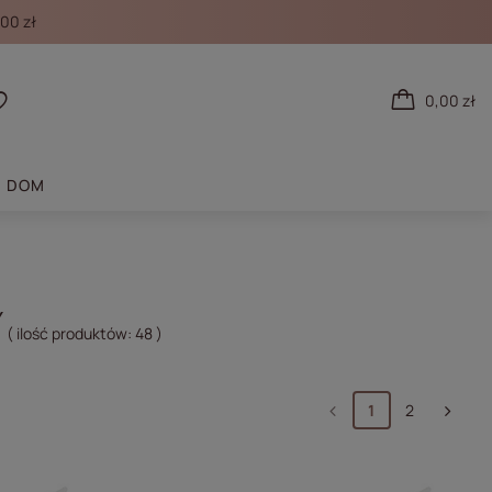
00 zł
0,00 zł
 się
Listy zakupowe
DOM
Y
( ilość produktów:
48
)
1
2