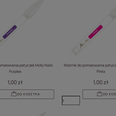
omalowania patyczek Molly Nails
Wzornik do pomalowania patycze
Purples
Pinks
1,00 zł
1,00 zł
DO KOSZYKA
DO KO