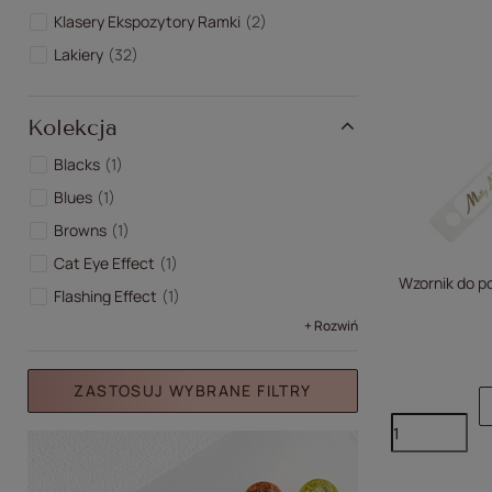
Klasery Ekspozytory Ramki
2
Lakiery
32
Kolekcja
Blacks
1
Blues
1
Browns
1
Cat Eye Effect
1
Wzornik do p
Flashing Effect
1
+ Rozwiń
ZASTOSUJ WYBRANE FILTRY