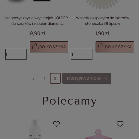
Magnetyczny uchwyt stojak HOLDER
Wzornik ekspozytor do lakierów
do wzorków i zdobień diament
słoneczko 36 tipsów
opalizujący nr 3
19,90 zł
1,90 zł
DO KOSZYKA
DO KOSZYKA
1
2
NASTĘPNA STRONA
Polecamy
Kliknij, aby dodać produ
Klikn