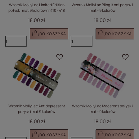
Wzornik MollyLac Limited Edition
Wzornik MollyLac Bling it on! połysk i
połysk i mat 9 kolorów nr 410 - 418
mat - 9 kolorów
18,00 zł
18,00 zł
DO KOSZYKA
DO KOSZYKA
Kliknij, aby dodać prod
Klik
Wzornik MollyLac Antidepressant
Wzornik MollyLac Macarons połysk i
połysk i mat 9 kolorów
mat - 9 kolorów
18,00 zł
18,00 zł
DO KOSZYKA
DO KOSZYKA