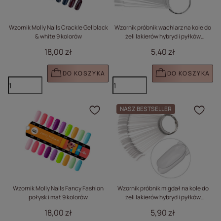
Wzornik Molly Nails Crackle Gel black
Wzornik próbnik wachlarz na kole do
& white 9 kolorów
żeli lakierów hybryd i pyłków
transparentny 50 szt
18,00 zł
5,40 zł
DO KOSZYKA
DO KOSZYKA
NASZ BESTSELLER
Kliknij, aby dodać prod
Klik
Wzornik Molly Nails Fancy Fashion
Wzornik próbnik migdał na kole do
połysk i mat 9 kolorów
żeli lakierów hybryd i pyłków
transparentny 50 szt mat
18,00 zł
5,90 zł