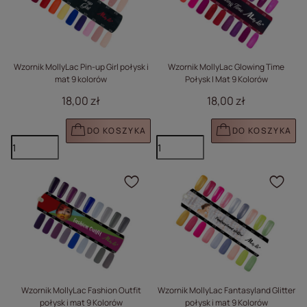
Wzornik MollyLac Pin-up Girl połysk i
Wzornik MollyLac Glowing Time
mat 9 kolorów
Połysk I Mat 9 Kolorów
18,00 zł
18,00 zł
DO KOSZYKA
DO KOSZYKA
Kliknij, aby dodać prod
Klik
Wzornik MollyLac Fashion Outfit
Wzornik MollyLac Fantasyland Glitter
połysk i mat 9 Kolorów
połysk i mat 9 Kolorów