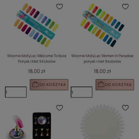
Kliknij, aby dodać prod
Klik
Wzornik MollyLac Welcome To Ibiza
Wzornik MollyLac Women in Paradise
Połysk i Mat 9 Kolorów
połysk i mat 9 kolorów
18,00 zł
18,00 zł
DO KOSZYKA
DO KOSZYKA
Kliknij, aby dodać prod
Klik