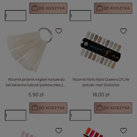
DO KOSZYKA
DO KOSZYKA
Kliknij, aby dodać prod
Klik
Wzornik próbnik migdał na kole do
Wzornik Molly Nails Queens Of Life
żeli lakierów hybryd i pyłków mleczny
połysk i mat 9 kolorów
50 szt mat
5,90 zł
18,00 zł
DO KOSZYKA
DO KOSZYKA
Kliknij, aby dodać prod
Klik