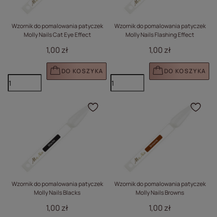
Wzornik do pomalowania patyczek
Wzornik do pomalowania patyczek
Molly Nails Cat Eye Effect
Molly Nails Flashing Effect
1,00 zł
1,00 zł
DO KOSZYKA
DO KOSZYKA
Kliknij, aby dodać prod
Klik
Wzornik do pomalowania patyczek
Wzornik do pomalowania patyczek
Molly Nails Blacks
Molly Nails Browns
1,00 zł
1,00 zł