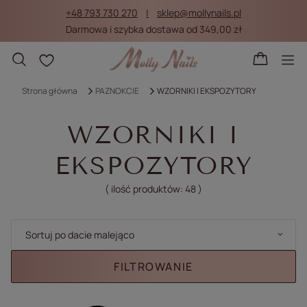
+48 793 730 270
sklep@mollynails.pl
Darmowa i szybka dostawa od 349,00 zł
Listy zakupowe
Strona główna
PAZNOKCIE
WZORNIKI I EKSPOZYTORY
WZORNIKI I
EKSPOZYTORY
( ilość produktów:
48
)
Zmień sortowanie
Sortuj po dacie malejąco
FILTROWANIE