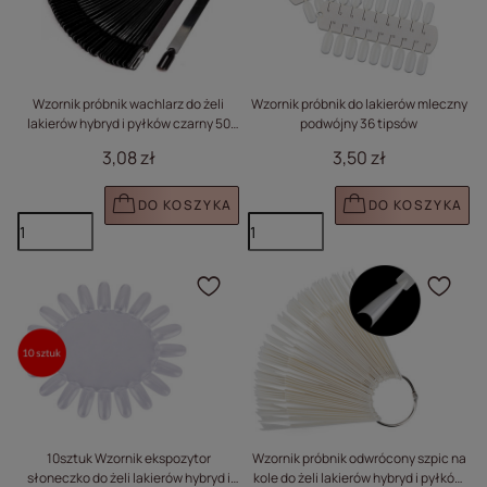
Wzornik próbnik wachlarz do żeli
Wzornik próbnik do lakierów mleczny
lakierów hybryd i pyłków czarny 50
podwójny 36 tipsów
sztuk
3,08 zł
3,50 zł
DO KOSZYKA
DO KOSZYKA
Kliknij, aby dodać prod
Klik
10sztuk Wzornik ekspozytor
Wzornik próbnik odwrócony szpic na
słoneczko do żeli lakierów hybryd i
kole do żeli lakierów hybryd i pyłków