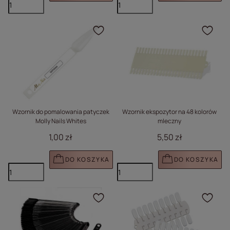
Kliknij, aby dodać prod
Klik
Wzornik do pomalowania patyczek
Wzornik ekspozytor na 48 kolorów
Molly Nails Whites
mleczny
1,00 zł
5,50 zł
DO KOSZYKA
DO KOSZYKA
Kliknij, aby dodać prod
Klik