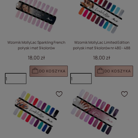
Wzornik MollyLac Sparkling French
Wzornik MollyLac Limited Edition
połysk i mat 9 kolorów
połysk i mat 9 kolorów nr 480 - 488
18,00 zł
18,00 zł
DO KOSZYKA
DO KOSZYKA
Kliknij, aby dodać prod
Klik