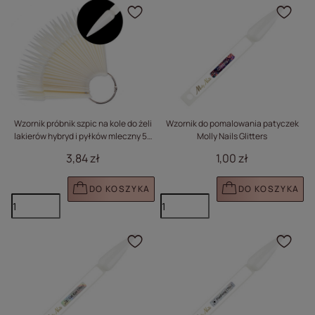
Kliknij, aby dodać prod
Klik
Wzornik próbnik szpic na kole do żeli
Wzornik do pomalowania patyczek
lakierów hybryd i pyłków mleczny 50
Molly Nails Glitters
szt
3,84 zł
1,00 zł
DO KOSZYKA
DO KOSZYKA
Kliknij, aby dodać prod
Klik