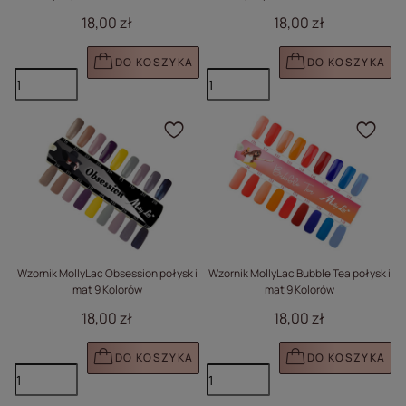
18,00 zł
18,00 zł
DO KOSZYKA
DO KOSZYKA
Kliknij, aby dodać prod
Klik
Wzornik MollyLac Obsession połysk i
Wzornik MollyLac Bubble Tea połysk i
mat 9 Kolorów
mat 9 Kolorów
18,00 zł
18,00 zł
DO KOSZYKA
DO KOSZYKA