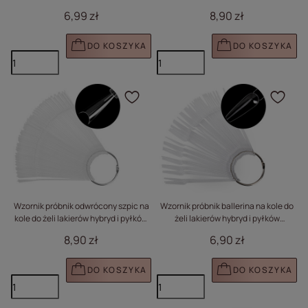
pyłków transparentny 20 tipsów
mleczny 50 szt
6,99 zł
8,90 zł
DO KOSZYKA
DO KOSZYKA
Kliknij, aby dodać prod
Klik
Wzornik próbnik odwrócony szpic na
Wzornik próbnik ballerina na kole do
kole do żeli lakierów hybryd i pyłków
żeli lakierów hybryd i pyłków
transparentny 50 szt
transparentny 50 szt
8,90 zł
6,90 zł
DO KOSZYKA
DO KOSZYKA