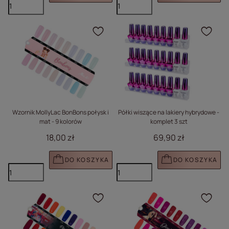
Kliknij, aby dodać prod
Klik
Wzornik MollyLac BonBons połysk i
Półki wiszące na lakiery hybrydowe -
mat - 9 kolorów
komplet 3 szt
18,00 zł
69,90 zł
DO KOSZYKA
DO KOSZYKA
Kliknij, aby dodać prod
Klik