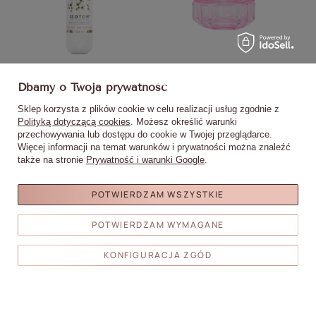
IZOTON® by Monika Mielniczuk
Kieliszek szklany z pokrywką na
B
Molly Nails profesjonalny płyn
liquid, cleaner hennę różowy
Dbamy o Twoją prywatność
pomocniczy dehydratacja
59,90 zł
6,90 zł
adhezja manicure inhibicja
Sklep korzysta z plików cookie w celu realizacji usług zgodnie z
(0,06 zł / ml)
acrylo-gel 1000ml
Polityką dotyczącą cookies
. Możesz określić warunki
przechowywania lub dostępu do cookie w Twojej przeglądarce.
DO
DO
Więcej informacji na temat warunków i prywatności można znaleźć
KOSZYKA
KOSZYKA
także na stronie
Prywatność i warunki Google
.
POTWIERDZAM WSZYSTKIE
POTWIERDZAM WYMAGANE
Moje zamówienia
KONFIGURACJA ZGÓD
Status zamówienia
Śledzenie przesyłki