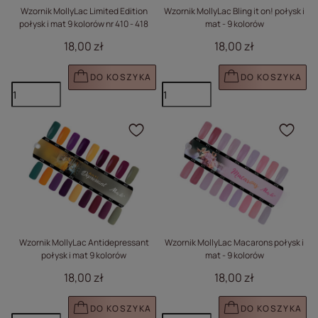
Wzornik MollyLac Limited Edition
Wzornik MollyLac Bling it on! połysk i
połysk i mat 9 kolorów nr 410 - 418
mat - 9 kolorów
18,00 zł
18,00 zł
DO KOSZYKA
DO KOSZYKA
Kliknij, aby dodać prod
Klik
Wzornik MollyLac Antidepressant
Wzornik MollyLac Macarons połysk i
połysk i mat 9 kolorów
mat - 9 kolorów
18,00 zł
18,00 zł
DO KOSZYKA
DO KOSZYKA