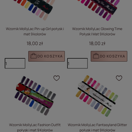
Wzornik MollyLac Pin-up Girl połysk i
Wzornik MollyLac Glowing Time
mat 9 kolorów
Połysk I Mat 9 Kolorów
18,00 zł
18,00 zł
DO KOSZYKA
DO KOSZYKA
Kliknij, aby dodać prod
Klik
Wzornik MollyLac Fashion Outfit
Wzornik MollyLac Fantasyland Glitter
połysk i mat 9 Kolorów
połysk i mat 9 Kolorów