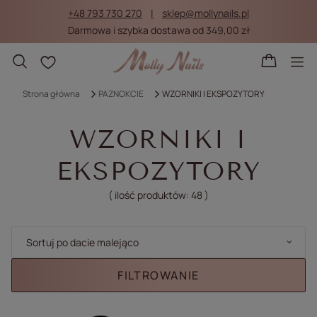
+48 793 730 270
sklep@mollynails.pl
Darmowa i szybka dostawa od 349,00 zł
Listy zakupowe
Strona główna
PAZNOKCIE
WZORNIKI I EKSPOZYTORY
WZORNIKI I
EKSPOZYTORY
( ilość produktów:
48
)
Zmień sortowanie
Sortuj po dacie malejąco
FILTROWANIE