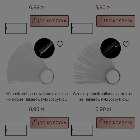
pyłków transparentny 20 tipsów
mleczny 50 szt
6,99 zł
8,90 zł
DO KOSZYKA
DO KOSZYKA
Kliknij, aby dodać prod
Klik
Wzornik próbnik odwrócony szpic na
Wzornik próbnik ballerina na kole do
kole do żeli lakierów hybryd i pyłków
żeli lakierów hybryd i pyłków
transparentny 50 szt
transparentny 50 szt
8,90 zł
6,90 zł
DO KOSZYKA
DO KOSZYKA