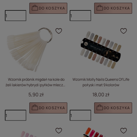
DO KOSZYKA
DO KOSZYKA
Kliknij, aby dodać prod
Klik
Wzornik próbnik migdał na kole do
Wzornik Molly Nails Queens Of Life
żeli lakierów hybryd i pyłków mleczny
połysk i mat 9 kolorów
50 szt mat
5,90 zł
18,00 zł
DO KOSZYKA
DO KOSZYKA
Kliknij, aby dodać prod
Klik