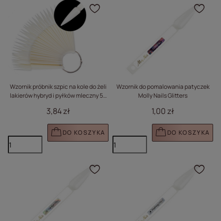
Kliknij, aby dodać prod
Klik
Wzornik próbnik szpic na kole do żeli
Wzornik do pomalowania patyczek
lakierów hybryd i pyłków mleczny 50
Molly Nails Glitters
szt
3,84 zł
1,00 zł
DO KOSZYKA
DO KOSZYKA
Kliknij, aby dodać prod
Klik