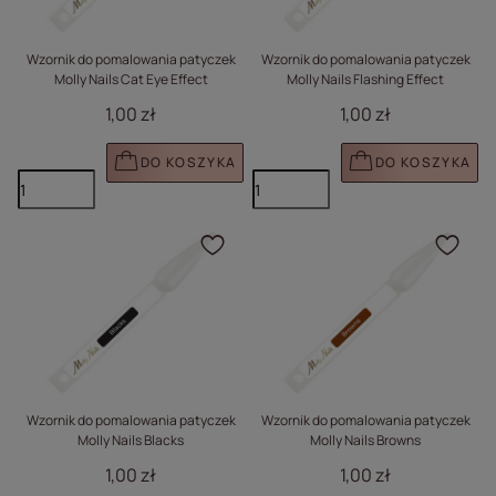
Wzornik do pomalowania patyczek
Wzornik do pomalowania patyczek
Molly Nails Cat Eye Effect
Molly Nails Flashing Effect
1,00 zł
1,00 zł
DO KOSZYKA
DO KOSZYKA
Kliknij, aby dodać prod
Klik
Wzornik do pomalowania patyczek
Wzornik do pomalowania patyczek
Molly Nails Blacks
Molly Nails Browns
1,00 zł
1,00 zł