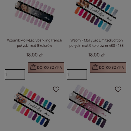
Wzornik MollyLac Sparkling French
Wzornik MollyLac Limited Edition
połysk i mat 9 kolorów
połysk i mat 9 kolorów nr 480 - 488
18,00 zł
18,00 zł
DO KOSZYKA
DO KOSZYKA
Kliknij, aby dodać prod
Klik