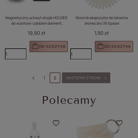
Magnetyczny uchwyt stojak HOLDER
Wzornik ekspozytor do lakierów
do wzorków i zdobień diament
słoneczko 36 tipsów
opalizujący nr 3
19,90 zł
1,90 zł
DO KOSZYKA
DO KOSZYKA
1
2
NASTĘPNA STRONA
Polecamy
Kliknij, aby dodać produ
Klikn