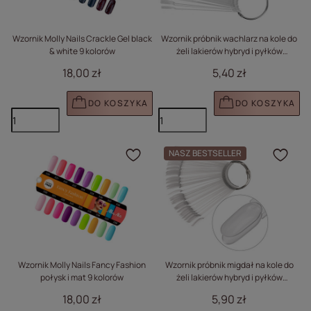
Wzornik Molly Nails Crackle Gel black
Wzornik próbnik wachlarz na kole do
& white 9 kolorów
żeli lakierów hybryd i pyłków
transparentny 50 szt
18,00 zł
5,40 zł
DO KOSZYKA
DO KOSZYKA
NASZ BESTSELLER
Kliknij, aby dodać prod
Klik
Wzornik Molly Nails Fancy Fashion
Wzornik próbnik migdał na kole do
połysk i mat 9 kolorów
żeli lakierów hybryd i pyłków
transparentny 50 szt mat
18,00 zł
5,90 zł