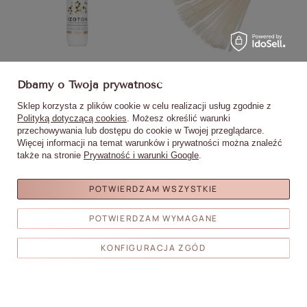
IZOTON® by Monika Mielniczuk
Wzornik próbnik migdał na kole
B
Molly Nails profesjonalny płyn
do żeli lakierów hybryd i pyłków
Dbamy o Twoją prywatność
pomocniczy dehydratacja
mleczny 50 szt mat
19,90 zł
5,90 zł
adhezja manicure inhibicja
Sklep korzysta z plików cookie w celu realizacji usług zgodnie z
(0,20 zł / ml)
acrylo-gel 100ml
Polityką dotyczącą cookies
. Możesz określić warunki
przechowywania lub dostępu do cookie w Twojej przeglądarce.
DO
DO
Więcej informacji na temat warunków i prywatności można znaleźć
KOSZYKA
KOSZYKA
także na stronie
Prywatność i warunki Google
.
POTWIERDZAM WSZYSTKIE
POTWIERDZAM WYMAGANE
Moje zamówienia
KONFIGURACJA ZGÓD
Status zamówienia
Śledzenie przesyłki