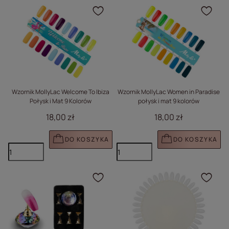
Kliknij, aby dodać prod
Klik
Wzornik MollyLac Welcome To Ibiza
Wzornik MollyLac Women in Paradise
Połysk i Mat 9 Kolorów
połysk i mat 9 kolorów
18,00 zł
18,00 zł
DO KOSZYKA
DO KOSZYKA
Kliknij, aby dodać prod
Klik