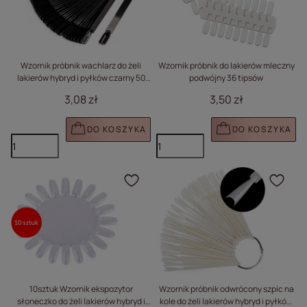
Wzornik próbnik wachlarz do żeli
Wzornik próbnik do lakierów mleczny
lakierów hybryd i pyłków czarny 50
podwójny 36 tipsów
sztuk
3,08 zł
3,50 zł
DO KOSZYKA
DO KOSZYKA
Kliknij, aby dodać prod
Klik
10sztuk Wzornik ekspozytor
Wzornik próbnik odwrócony szpic na
słoneczko do żeli lakierów hybryd i
kole do żeli lakierów hybryd i pyłków