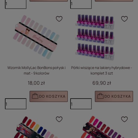
Kliknij, aby dodać prod
Klik
Wzornik MollyLac BonBons połysk i
Półki wiszące na lakiery hybrydowe -
mat - 9 kolorów
komplet 3 szt
18,00 zł
69,90 zł
DO KOSZYKA
DO KOSZYKA
Kliknij, aby dodać prod
Klik