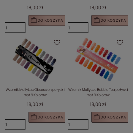
18,00 zł
18,00 zł
DO KOSZYKA
DO KOSZYKA
Kliknij, aby dodać prod
Klik
Wzornik MollyLac Obsession połysk i
Wzornik MollyLac Bubble Tea połysk i
mat 9 Kolorów
mat 9 Kolorów
18,00 zł
18,00 zł
DO KOSZYKA
DO KOSZYKA