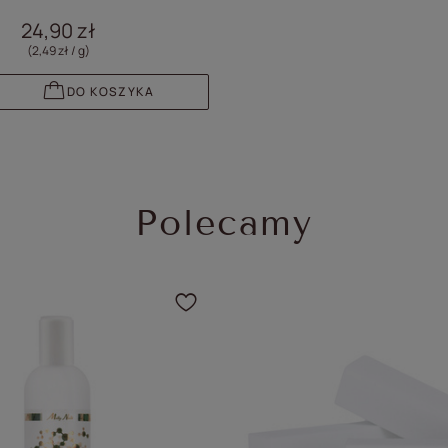
24,90 zł
(2,49 zł / g
)
DO KOSZYKA
Polecamy
dodać produkt do ulubionych
Kliknij, aby dodać prod