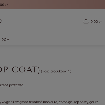
00 zł
0,00 zł
 się
Listy zakupowe
DOM
P COAT)
( ilość produktów:
1
)
trzeba przetrzeć.
 wygląd i zwiększa trwałość manicure, chroniąc. Top po wyjęciu z