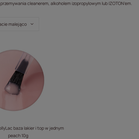
przemywania cleanerem, alkoholem izopropylowym lub IZOTON'em.
owanie
acie malejąco
ollyLac baza lakier i top w jednym
peach 10g