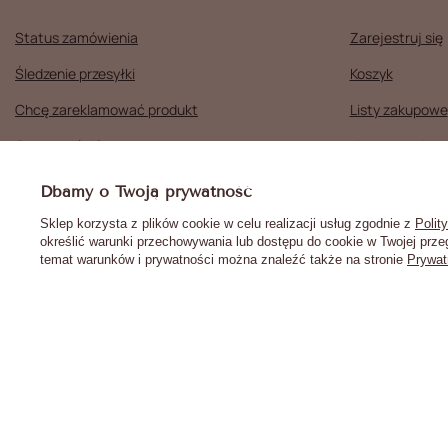
Status zamówienia
Zarejestruj się
Śledzenie przesyłki
Koszyk
Chcę zareklamować produkt
Listy zakupowe
Chcę zwrócić produkt
Lista zakupion
Chcę wymienić towar
Historia transa
Prawdziwe
Dbamy o Twoją prywatność
opinie klientów
4.9
Moje rabaty
/ 5.0
Sklep korzysta z plików cookie w celu realizacji usług zgodnie z
Polit
określić warunki przechowywania lub dostępu do cookie w Twojej przeg
Newsletter
31 opinii
temat warunków i prywatności można znaleźć także na stronie
Prywat
+48 516 140 008
sklep@mollynails.pl
MollyNails
,
Piotrkowska 270
,
90-