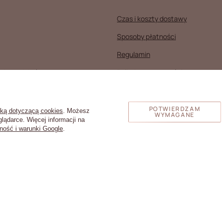
Czas i koszty dostawy
Sposoby płatności
Regulamin
ych produktów
Polityka prywatności
kcji
Reklamacje
Zarządzaj plikami cookie
POTWIERDZAM
yką dotyczącą cookies
. Możesz
WYMAGANE
lądarce. Więcej informacji na
ność i warunki Google
.
361
Łódź