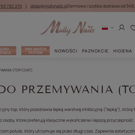
793 730 270
sklep@mollynails.pl
Darmowa i szybka dostawa od 349,
Zaloguj
NOWOŚCI
PAZNOKCIE
HIGIENA
WANIA (TOP COAT)
DO PRZEMYWANIA (TO
yjny top, który pozostawia lepką warstwę inhibicyjną ("lepką"), którą 
z osoby, które preferują klasyczne wykończenie i lepszą przyczepność.
iom połysk, który utrzymuje się przez długi czas. Zapewnia estetyczny