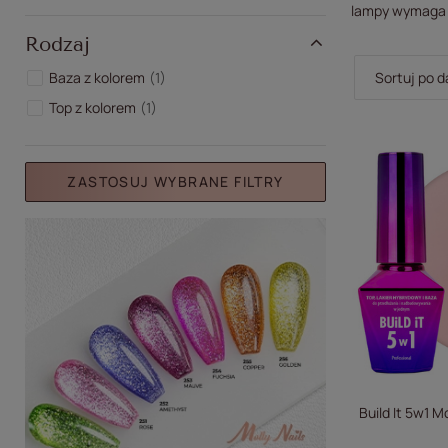
lampy wymaga 
Rodzaj
Baza z kolorem
1
Zmień sort
Sortuj po d
Top z kolorem
1
ZASTOSUJ WYBRANE FILTRY
Build It 5w1 M