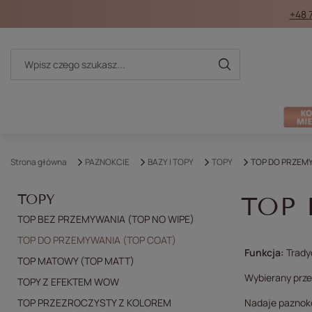
+48 
Strona główna
PAZNOKCIE
BAZY I TOPY
TOPY
TOP DO PRZEMY
TOPY
TOP 
TOP BEZ PRZEMYWANIA (TOP NO WIPE)
TOP DO PRZEMYWANIA (TOP COAT)
Funkcja:
Tradyc
TOP MATOWY (TOP MATT)
Wybierany prze
TOPY Z EFEKTEM WOW
TOP PRZEZROCZYSTY Z KOLOREM
Nadaje paznokc