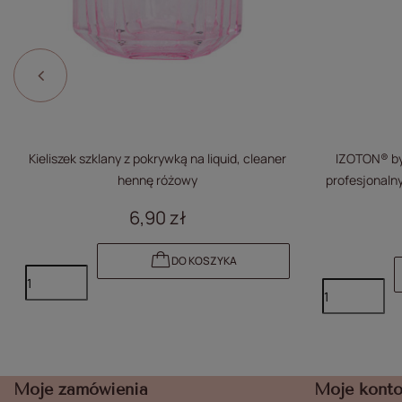
Kieliszek szklany z pokrywką na liquid, cleaner
IZOTON® by 
hennę różowy
profesjonaln
adhezja mani
6,90 zł
DO KOSZYKA
Moje zamówienia
Moje kont