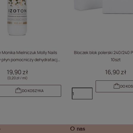
Monika Mielniczuk Molly Nails
Bloczek blok polerski 240/240 
y płyn pomocniczy dehydratacja
10szt
cure inhibicja acrylo-gel 100ml
19,90 zł
16,90 zł
(0,20 zł / ml)
DO KO
DO KOSZYKA
o
O nas