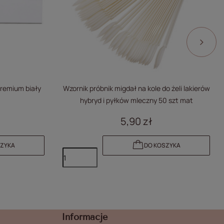
Premium biały
Wzornik próbnik migdał na kole do żeli lakierów
hybryd i pyłków mleczny 50 szt mat
5,90 zł
SZYKA
DO KOSZYKA
Informacje