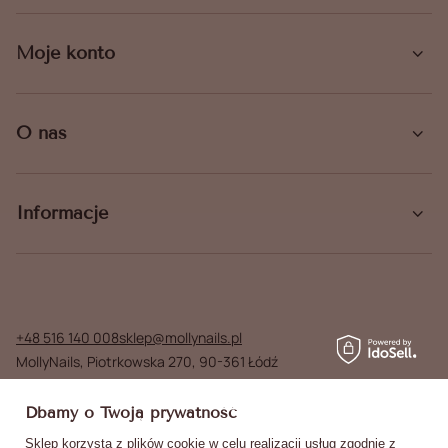
Moje konto
O nas
Informacje
+48 516 140 008
sklep@mollynails.pl
MollyNails
,
Piotrkowska 270
,
90-361
Łódź
W sklepie prezentujemy ceny brutto (z VAT).
Dbamy o Twoją prywatność
Stawki VAT dla konsumentów z kraju:
Poland
.
Sklep korzysta z plików cookie w celu realizacji usług zgodnie z