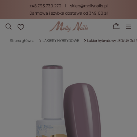
+48 793 730 270
sklep@mollynails.pl
Darmowa i szybka dostawa od 349,00 zł
Listy zakupowe
Strona główna
LAKIERY HYBRYDOWE
Lakier hybrydowy LED/UV Gel 