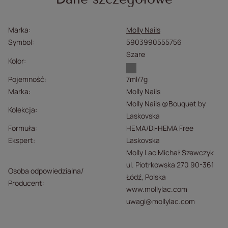
Marka
Molly Nails
Symbol
5903990555756
Szare
Kolor
Pojemność
7ml/7g
Marka
Molly Nails
Molly Nails @Bouquet by
Kolekcja
Laskovska
Formuła
HEMA/Di-HEMA Free
Ekspert
Laskovska
Molly Lac Michał Szewczyk
ul. Piotrkowska 270 90-361
Osoba odpowiedzialna/
Łódź, Polska
Producent
www.mollylac.com
uwagi@mollylac.com