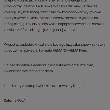
i ciepłych tonacjach. Każdy lakier emanuje elegancją,
przywodząc na myśl luksusowe tkaniny z XIX wieku. Dzięki tej
kolekcji, stylistki mogą przez cały rok komponować wyjątkowe
kolorystyczne bukiety, tworząc niepowtarzalne stylizacje na
każdą okazję. Lakiery są niezwykle napigmentowane, co sprawia,
że większość z nich kryje już po jednej warstwie.
Wygodny, pędzelek w kształcie kociego języczka zapewnia łatwą
i precyzyjną aplikację. Formuła
HEMA/Di-HEMA Free.
Całość dopełnia elegancka biała buteleczka z subtelnym,
kwiecistym wzorem graficznym.
Łącz kolory ze sobą i twórz nietuzinkowe stylizacje.
Kolor:
SHOLA