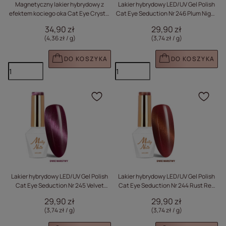
Magnetyczny lakier hybrydowy z
Lakier hybrydowy LED/UV Gel Polish
efektem kociego oka Cat Eye Crystal
Cat Eye Seduction Nr 246 Plum Night
Water Molly Nails HEMA/Di-HEMA
Molly Nails HEMA/Di-HEMA Free 8g
34,90 zł
29,90 zł
Free 8g Nr 162
(4,36 zł / g
)
(3,74 zł / g
)
DO KOSZYKA
DO KOSZYKA
Kliknij, aby dodać prod
Klik
Lakier hybrydowy LED/UV Gel Polish
Lakier hybrydowy LED/UV Gel Polish
Cat Eye Seduction Nr 245 Velvet
Cat Eye Seduction Nr 244 Rust Red
Mauve Molly Nails HEMA/Di-HEMA
Molly Nails HEMA/Di-HEMA Free 8g
29,90 zł
29,90 zł
Free 8g
(3,74 zł / g
)
(3,74 zł / g
)