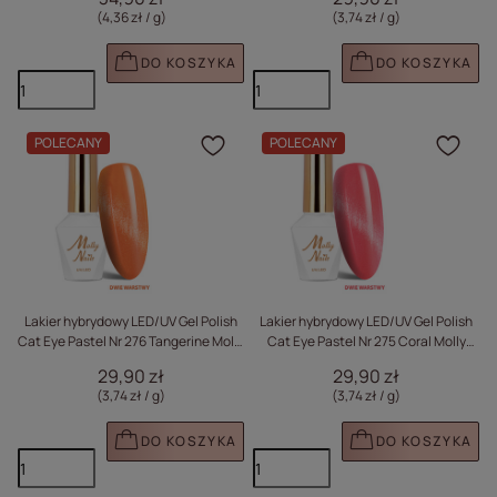
(4,36 zł / g
)
(3,74 zł / g
)
DO KOSZYKA
DO KOSZYKA
POLECANY
POLECANY
Kliknij, aby dodać prod
Klik
Lakier hybrydowy LED/UV Gel Polish
Lakier hybrydowy LED/UV Gel Polish
Cat Eye Pastel Nr 276 Tangerine Molly
Cat Eye Pastel Nr 275 Coral Molly
Nails HEMA/Di-HEMA Free 8g
Nails HEMA/Di-HEMA Free 8g
29,90 zł
29,90 zł
(3,74 zł / g
)
(3,74 zł / g
)
DO KOSZYKA
DO KOSZYKA