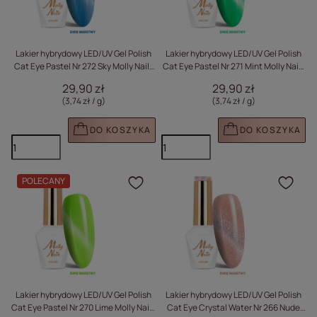
Lakier hybrydowy LED/UV Gel Polish
Lakier hybrydowy LED/UV Gel Polish
Cat Eye Pastel Nr 272 Sky Molly Nails
Cat Eye Pastel Nr 271 Mint Molly Nails
HEMA/Di-HEMA Free 8g
HEMA/Di-HEMA Free 8g
29,90 zł
29,90 zł
(3,74 zł / g
)
(3,74 zł / g
)
DO KOSZYKA
DO KOSZYKA
POLECANY
Kliknij, aby dodać prod
Klik
Lakier hybrydowy LED/UV Gel Polish
Lakier hybrydowy LED/UV Gel Polish
Cat Eye Pastel Nr 270 Lime Molly Nails
Cat Eye Crystal Water Nr 266 Nude