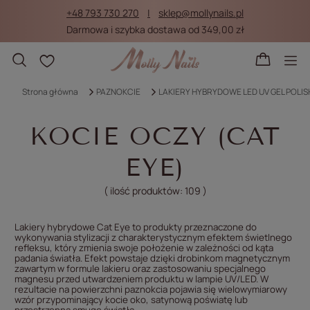
+48 793 730 270
sklep@mollynails.pl
Darmowa i szybka dostawa od 349,00 zł
Listy zakupowe
Strona główna
PAZNOKCIE
LAKIERY HYBRYDOWE LED UV GEL POLIS
KOCIE OCZY (CAT
EYE)
( ilość produktów:
109
)
Lakiery hybrydowe Cat Eye to produkty przeznaczone do
wykonywania stylizacji z charakterystycznym efektem świetlnego
refleksu, który zmienia swoje położenie w zależności od kąta
padania światła. Efekt powstaje dzięki drobinkom magnetycznym
zawartym w formule lakieru oraz zastosowaniu specjalnego
magnesu przed utwardzeniem produktu w lampie UV/LED. W
rezultacie na powierzchni paznokcia pojawia się wielowymiarowy
wzór przypominający kocie oko, satynową poświatę lub