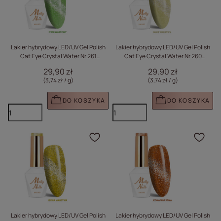
Lakier hybrydowy LED/UV Gel Polish
Lakier hybrydowy LED/UV Gel Polish
Cat Eye Crystal Water Nr 261
Cat Eye Crystal Water Nr 260
Pistachio Molly Nails HEMA/Di-HEMA
Champagne Molly Nails HEMA/Di-
29,90 zł
29,90 zł
Free 8g
HEMA Free 8g
(3,74 zł / g
)
(3,74 zł / g
)
DO KOSZYKA
DO KOSZYKA
Kliknij, aby dodać prod
Klik
Lakier hybrydowy LED/UV Gel Polish
Lakier hybrydowy LED/UV Gel Polish