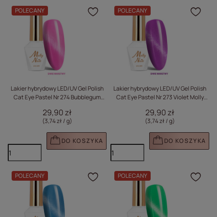
POLECANY
POLECANY
Kliknij, aby dodać prod
Klik
Lakier hybrydowy LED/UV Gel Polish
Lakier hybrydowy LED/UV Gel Polish
Cat Eye Pastel Nr 274 Bubblegum
Cat Eye Pastel Nr 273 Violet Molly
Molly Nails HEMA/Di-HEMA Free 8g
Nails HEMA/Di-HEMA Free 8g
29,90 zł
29,90 zł
(3,74 zł / g
)
(3,74 zł / g
)
DO KOSZYKA
DO KOSZYKA
POLECANY
POLECANY
Kliknij, aby dodać prod
Klik