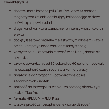
charakteryzuje:
dodatek metalicznego pyłu Cat Eye, które za pomocą
magnetyzera zmienia dominujący kolor dodając perłową
poświatę na powierzchni
druga warstwa, która wzmocnienia intensywności koloru i
efektu
docięty laserowo pędzelek z elastycznym włosiem - łatwa
praca i kompatybilność włókien z konsystencją.
konsystencja – zapewnia łatwość w aplikacji, dobrze się
utwardza.
szybkie utwardzanie od 30 sekund do 60 sekund – pozwala
na oszczędność czasu i poprawia komfort pracy.
trwałością do 4 tygodni* - potwierdzona opinią
zadowolonych klientek.
zdolność do łatwego usuwania - za pomocą płynów typu
soak-off lub frezarki.
formuła HEMA/Di-HEMA Free
wysoka jakość za rozsądną cenę - sprawdź i oceń!