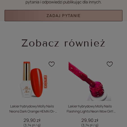
pytania i odpowiedzi publikując dla innych.
ZADAJ PYTANIE
Zobacz również
Kliknij, aby dodać produ
Klikn
Lakier hybrydowy Molly Nails
Lakier hybrydowy Molly Nails
Neons Dark Orange HEMA/Di-
Flashing Lights Neon Wow Girl!
Ne
HEMA Free 8g Nr 73
HEMA/Di-HEMA Free 8g Nr 643
29,90 zł
29,90 zł
(3,74 zł / g)
(3,74 zł / g)