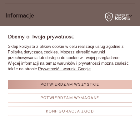
Informacje
Dbamy o Twoją prywatność
Sklep korzysta z plików cookie w celu realizacji usług zgodnie z
Polityką dotyczącą cookies
. Możesz określić warunki
+48 516 140 008
sklep@mollynails.pl
przechowywania lub dostępu do cookie w Twojej przeglądarce.
MollyNails
,
Piotrkowska 270
,
90-361
Łódź
Więcej informacji na temat warunków i prywatności można znaleźć
także na stronie
Prywatność i warunki Google
.
W sklepie prezentujemy ceny brutto (z VAT).
Stawki VAT dla konsumentów z kraju:
Poland
.
POTWIERDZAM WSZYSTKIE
POTWIERDZAM WYMAGANE
KONFIGURACJA ZGÓD