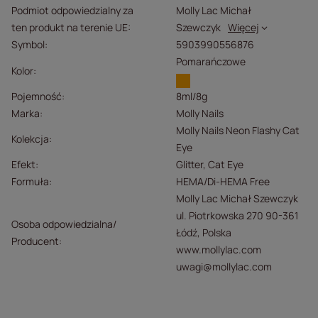
Podmiot odpowiedzialny za
Molly Lac Michał
ten produkt na terenie UE
Szewczyk
Więcej
Symbol
5903990556876
Pomarańczowe
Kolor
Pojemność
8ml/8g
Marka
Molly Nails
Molly Nails Neon Flashy Cat
Kolekcja
Eye
Efekt
Glitter
Cat Eye
Formuła
HEMA/Di-HEMA Free
Molly Lac Michał Szewczyk
ul. Piotrkowska 270 90-361
Osoba odpowiedzialna/
Łódź, Polska
Producent
www.mollylac.com
uwagi@mollylac.com