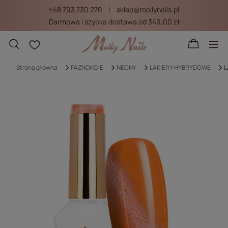
+48 793 730 270
sklep@mollynails.pl
Darmowa i szybka dostawa od 349,00 zł
Listy zakupowe
Strona główna
PAZNOKCIE
NEONY
LAKIERY HYBRYDOWE
L