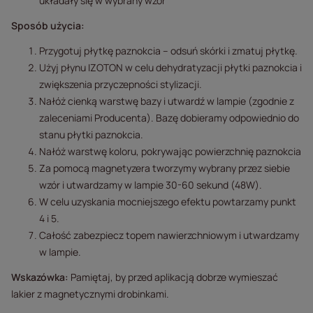
układały się w wybrany wzór
Sposób użycia:
Przygotuj płytkę paznokcia – odsuń skórki i zmatuj płytkę.
Użyj płynu IZOTON w celu dehydratyzacji płytki paznokcia i
zwiększenia przyczepności stylizacji.
Nałóż cienką warstwę bazy i utwardź w lampie (zgodnie z
zaleceniami Producenta). Bazę dobieramy odpowiednio do
stanu płytki paznokcia.
Nałóż warstwę koloru, pokrywając powierzchnię paznokcia
Za pomocą magnetyzera tworzymy wybrany przez siebie
wzór i utwardzamy w lampie 30-60 sekund (48W).
W celu uzyskania mocniejszego efektu powtarzamy punkt
4 i 5.
Całość zabezpiecz topem nawierzchniowym i utwardzamy
w lampie.
Wskazówka:
Pamiętaj, by przed aplikacją dobrze wymieszać
lakier z magnetycznymi drobinkami.