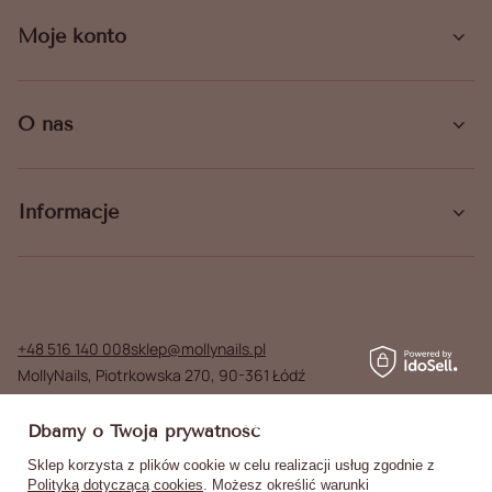
Moje konto
O nas
Informacje
+48 516 140 008
sklep@mollynails.pl
MollyNails
,
Piotrkowska 270
,
90-361
Łódź
W sklepie prezentujemy ceny brutto (z VAT).
Dbamy o Twoją prywatność
Stawki VAT dla konsumentów z kraju:
Poland
.
Sklep korzysta z plików cookie w celu realizacji usług zgodnie z
Polityką dotyczącą cookies
. Możesz określić warunki