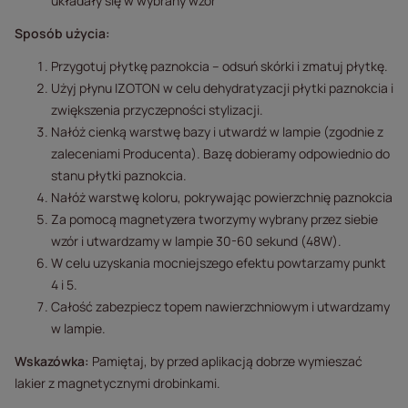
układały się w wybrany wzór
Sposób użycia:
Przygotuj płytkę paznokcia – odsuń skórki i zmatuj płytkę.
Użyj płynu IZOTON w celu dehydratyzacji płytki paznokcia i
zwiększenia przyczepności stylizacji.
Nałóż cienką warstwę bazy i utwardź w lampie (zgodnie z
zaleceniami Producenta). Bazę dobieramy odpowiednio do
stanu płytki paznokcia.
Nałóż warstwę koloru, pokrywając powierzchnię paznokcia
Za pomocą magnetyzera tworzymy wybrany przez siebie
wzór i utwardzamy w lampie 30-60 sekund (48W).
W celu uzyskania mocniejszego efektu powtarzamy punkt
4 i 5.
Całość zabezpiecz topem nawierzchniowym i utwardzamy
w lampie.
Wskazówka:
Pamiętaj, by przed aplikacją dobrze wymieszać
lakier z magnetycznymi drobinkami.