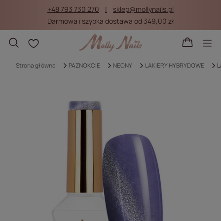
+48 793 730 270
sklep@mollynails.pl
Darmowa i szybka dostawa od 349,00 zł
Listy zakupowe
Strona główna
PAZNOKCIE
NEONY
LAKIERY HYBRYDOWE
L