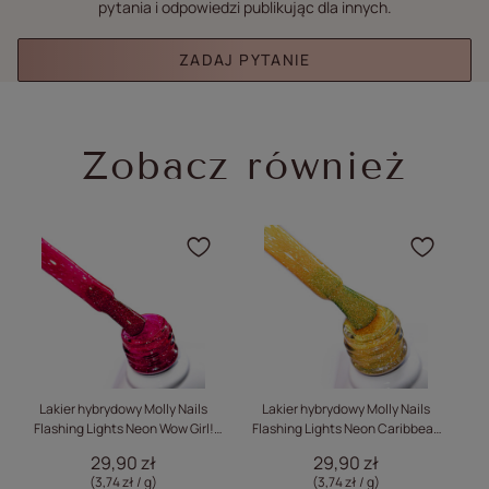
pytania i odpowiedzi publikując dla innych.
ZADAJ PYTANIE
Zobacz również
Kliknij, aby dodać produ
Klikn
Lakier hybrydowy Molly Nails
Lakier hybrydowy Molly Nails
Flashing Lights Neon Wow Girl!
Flashing Lights Neon Caribbean
H
HEMA/Di-HEMA Free 8g Nr 643
Crush HEMA/Di-HEMA Free 8g Nr
H
29,90 zł
29,90 zł
641
(3,74 zł / g)
(3,74 zł / g)