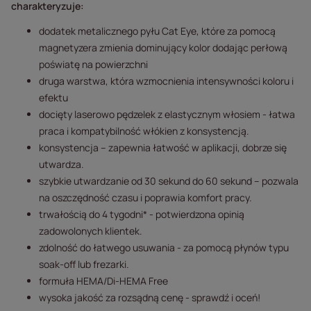
charakteryzuje:
dodatek metalicznego pyłu Cat Eye, które za pomocą
magnetyzera zmienia dominujący kolor dodając perłową
poświatę na powierzchni
druga warstwa, która wzmocnienia intensywności koloru i
efektu
docięty laserowo pędzelek z elastycznym włosiem - łatwa
praca i kompatybilność włókien z konsystencją.
konsystencja – zapewnia łatwość w aplikacji, dobrze się
utwardza.
szybkie utwardzanie od 30 sekund do 60 sekund – pozwala
na oszczędność czasu i poprawia komfort pracy.
trwałością do 4 tygodni* - potwierdzona opinią
zadowolonych klientek.
zdolność do łatwego usuwania - za pomocą płynów typu
soak-off lub frezarki.
formuła HEMA/Di-HEMA Free
wysoka jakość za rozsądną cenę - sprawdź i oceń!