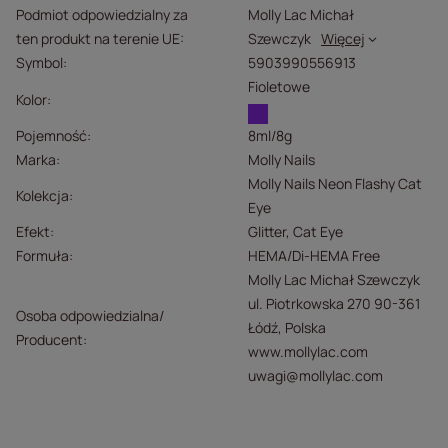
Podmiot odpowiedzialny za
Molly Lac Michał
ten produkt na terenie UE
Szewczyk
Więcej
Symbol
5903990556913
Fioletowe
Kolor
Pojemność
8ml/8g
Marka
Molly Nails
Molly Nails Neon Flashy Cat
Kolekcja
Eye
Efekt
Glitter
Cat Eye
Formuła
HEMA/Di-HEMA Free
Molly Lac Michał Szewczyk
ul. Piotrkowska 270 90-361
Osoba odpowiedzialna/
Łódź, Polska
Producent
www.mollylac.com
uwagi@mollylac.com