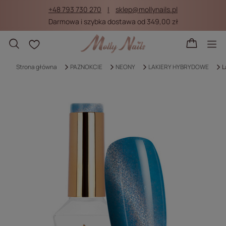
+48 793 730 270
sklep@mollynails.pl
Darmowa i szybka dostawa od 349,00 zł
Listy zakupowe
Strona główna
PAZNOKCIE
NEONY
LAKIERY HYBRYDOWE
L