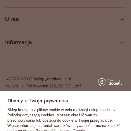
O nas
Informacje
+48 516 140 008
sklep@mollynails.pl
MollyNails
,
Piotrkowska 270
,
90-361
Łódź
W sklepie prezentujemy ceny brutto (z VAT).
Dbamy o Twoją prywatność
Stawki VAT dla konsumentów z kraju:
Poland
.
Sklep korzysta z plików cookie w celu realizacji usług zgodnie z
Polityką dotyczącą cookies
. Możesz określić warunki
przechowywania lub dostępu do cookie w Twojej przeglądarce.
Więcej informacji na temat warunków i prywatności można znaleźć
także na stronie
Prywatność i warunki Google
.