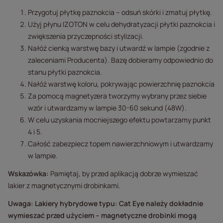
Przygotuj płytkę paznokcia – odsuń skórki i zmatuj płytkę.
Użyj płynu IZOTON w celu dehydratyzacji płytki paznokcia i
zwiększenia przyczepności stylizacji.
Nałóż cienką warstwę bazy i utwardź w lampie (zgodnie z
zaleceniami Producenta). Bazę dobieramy odpowiednio do
stanu płytki paznokcia.
Nałóż warstwę koloru, pokrywając powierzchnię paznokcia
Za pomocą magnetyzera tworzymy wybrany przez siebie
wzór i utwardzamy w lampie 30-60 sekund (48W).
W celu uzyskania mocniejszego efektu powtarzamy punkt
4 i 5.
Całość zabezpiecz topem nawierzchniowym i utwardzamy
w lampie.
Wskazówka:
Pamiętaj, by przed aplikacją dobrze wymieszać
lakier z magnetycznymi drobinkami.
Uwaga: Lakiery hybrydowe typu: Cat Eye należy dokładnie
wymieszać przed użyciem – magnetyczne drobinki mogą