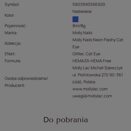
Symbol
5903990556920
Niebieskie
Kolor
Pojemność
8ml/8g
Marka
Molly Nails
Molly Nails Neon Flashy Cat
Kolekcja
Eye
Efekt
Glitter
Cat Eye
Formuła
HEMA/Di-HEMA Free
Molly Lac Michał Szewczyk
ul. Piotrkowska 270 90-361
Osoba odpowiedzialna/
Łódź, Polska
Producent
www.mollylac.com
uwagi@mollylac.com
Do pobrania