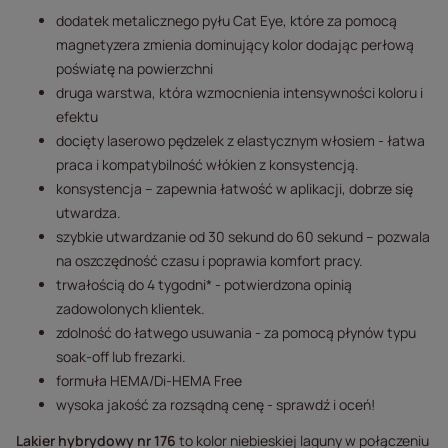
dodatek metalicznego pyłu Cat Eye, które za pomocą
magnetyzera zmienia dominujący kolor dodając perłową
poświatę na powierzchni
druga warstwa, która wzmocnienia intensywności koloru i
efektu
docięty laserowo pędzelek z elastycznym włosiem - łatwa
praca i kompatybilność włókien z konsystencją.
konsystencja – zapewnia łatwość w aplikacji, dobrze się
utwardza.
szybkie utwardzanie od 30 sekund do 60 sekund – pozwala
na oszczędność czasu i poprawia komfort pracy.
trwałością do 4 tygodni* - potwierdzona opinią
zadowolonych klientek.
zdolność do łatwego usuwania - za pomocą płynów typu
soak-off lub frezarki.
formuła HEMA/Di-HEMA Free
wysoka jakość za rozsądną cenę - sprawdź i oceń!
Lakier hybrydowy nr 176
to kolor niebieskiej laguny w połączeniu