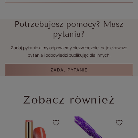
Potrzebujesz pomocy? Masz
pytania?
Zadaj pytanie a my odpowiemy niezwłocznie, najciekawsze
pytania i odpowiedzi publikując dla innych.
ZADAJ PYTANIE
Zobacz również
Kliknij, aby dodać produ
Klikn