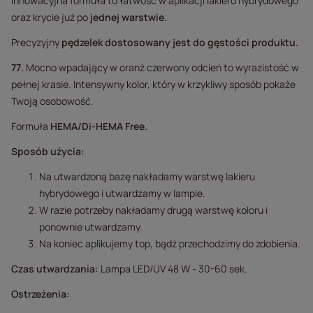
innowacyjna formuła to łatwość w aplikacji lakieru hybrydowego
oraz krycie już po
jednej warstwie.
Precyzyjny
pędzelek
dostosowany jest do gęstości produktu.
77.
Mocno wpadający w oranż czerwony odcień to wyrazistość w
pełnej krasie. Intensywny kolor, który w krzykliwy sposób pokaże
Twoją osobowość.
Formuła
HEMA/Di-HEMA Free.
Sposób użycia:
Na utwardzoną bazę nakładamy warstwę lakieru
hybrydowego i utwardzamy w lampie.
W razie potrzeby nakładamy drugą warstwę koloru i
ponownie utwardzamy.
Na koniec aplikujemy top, bądź przechodzimy do zdobienia.
Czas utwardzania:
Lampa LED/UV 48 W - 30-60 sek.
Ostrzeżenia: