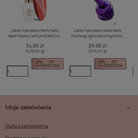
Lakier hybrydowy Molly Nails
Lakier hybrydowy Molly Nails
Neon Flashy Cat Eye HEMA Free
Flashing Lights Neon Fig Fiction
Ne
8g Nr 170
HEMA/Di-HEMA Free 8g Nr 648
34,90 zł
29,90 zł
(4,36 zł / g)
(3,74 zł / g)
DO
DO
KOSZYKA
KOSZYKA
Moje zamówienia
Status zamówienia