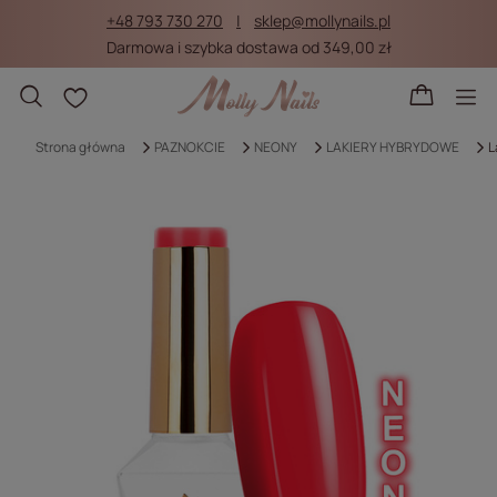
+48 793 730 270
sklep@mollynails.pl
Darmowa i szybka dostawa od 349,00 zł
Listy zakupowe
Strona główna
PAZNOKCIE
NEONY
LAKIERY HYBRYDOWE
L