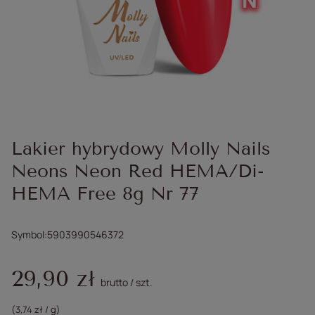
Lakier hybrydowy Molly Nails
Neons Neon Red HEMA/Di-
HEMA Free 8g Nr 77
Symbol
5903990546372
29,90 zł
brutto
/
szt.
(3,74 zł / g)