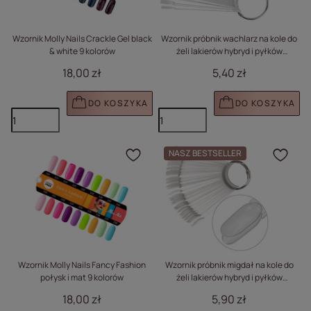
Wzornik Molly Nails Crackle Gel black
Wzornik próbnik wachlarz na kole do
& white 9 kolorów
żeli lakierów hybryd i pyłków
transparentny 50 szt
18,00 zł
5,40 zł
DO KOSZYKA
DO KOSZYKA
NASZ BESTSELLER
Kliknij, aby dodać prod
Klik
Wzornik Molly Nails Fancy Fashion
Wzornik próbnik migdał na kole do
połysk i mat 9 kolorów
żeli lakierów hybryd i pyłków
transparentny 50 szt mat
18,00 zł
5,90 zł