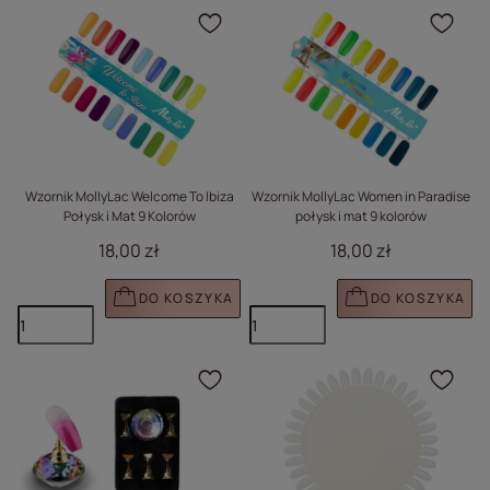
Kliknij, aby dodać prod
Klik
Wzornik MollyLac Welcome To Ibiza
Wzornik MollyLac Women in Paradise
Połysk i Mat 9 Kolorów
połysk i mat 9 kolorów
18,00 zł
18,00 zł
DO KOSZYKA
DO KOSZYKA
Kliknij, aby dodać prod
Klik