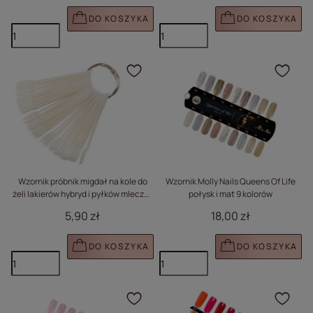
DO KOSZYKA
DO KOSZYKA
Kliknij, aby dodać prod
Klik
Wzornik próbnik migdał na kole do
Wzornik Molly Nails Queens Of Life
żeli lakierów hybryd i pyłków mleczny
połysk i mat 9 kolorów
50 szt mat
5,90 zł
18,00 zł
DO KOSZYKA
DO KOSZYKA
Kliknij, aby dodać prod
Klik