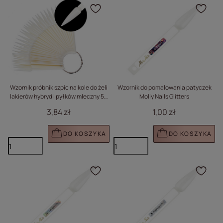
Kliknij, aby dodać prod
Klik
Wzornik próbnik szpic na kole do żeli
Wzornik do pomalowania patyczek
lakierów hybryd i pyłków mleczny 50
Molly Nails Glitters
szt
3,84 zł
1,00 zł
DO KOSZYKA
DO KOSZYKA
Kliknij, aby dodać prod
Klik