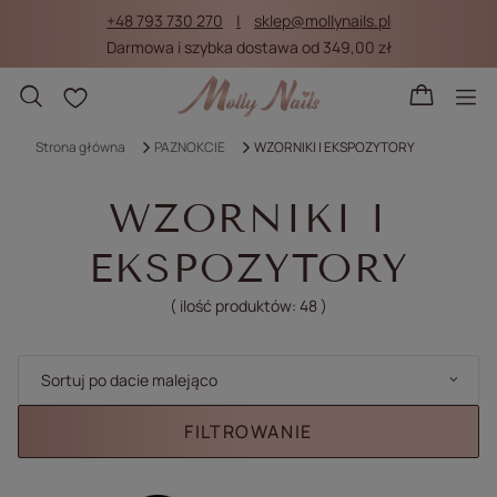
+48 793 730 270
sklep@mollynails.pl
Darmowa i szybka dostawa od 349,00 zł
Listy zakupowe
Strona główna
PAZNOKCIE
WZORNIKI I EKSPOZYTORY
WZORNIKI I
EKSPOZYTORY
( ilość produktów:
48
)
Zmień sortowanie
Sortuj po dacie malejąco
FILTROWANIE