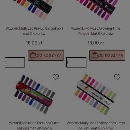
Wzornik MollyLac Pin-up Girl połysk i
Wzornik MollyLac Glowing Time
mat 9 kolorów
Połysk I Mat 9 Kolorów
18,00 zł
18,00 zł
DO KOSZYKA
DO KOSZYKA
Kliknij, aby dodać prod
Klik
Wzornik MollyLac Fashion Outfit
Wzornik MollyLac Fantasyland Glitter
połysk i mat 9 Kolorów
połysk i mat 9 Kolorów