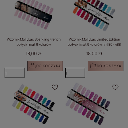
Wzornik MollyLac Sparkling French
Wzornik MollyLac Limited Edition
połysk i mat 9 kolorów
połysk i mat 9 kolorów nr 480 - 488
18,00 zł
18,00 zł
DO KOSZYKA
DO KOSZYKA
Kliknij, aby dodać prod
Klik