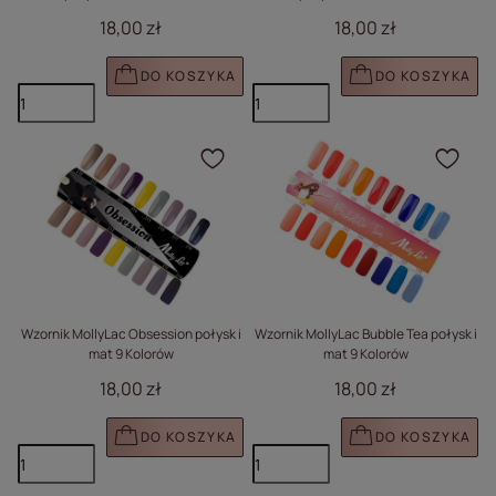
18,00 zł
18,00 zł
DO KOSZYKA
DO KOSZYKA
Kliknij, aby dodać prod
Klik
Wzornik MollyLac Obsession połysk i
Wzornik MollyLac Bubble Tea połysk i
mat 9 Kolorów
mat 9 Kolorów
18,00 zł
18,00 zł
DO KOSZYKA
DO KOSZYKA