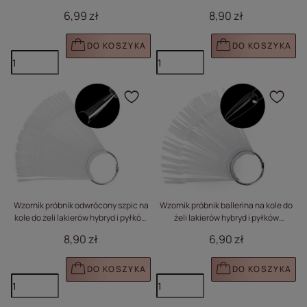
pyłków transparentny 20 tipsów
mleczny 50 szt
6,99 zł
8,90 zł
DO KOSZYKA
DO KOSZYKA
Kliknij, aby dodać prod
Klik
Wzornik próbnik odwrócony szpic na
Wzornik próbnik ballerina na kole do
kole do żeli lakierów hybryd i pyłków
żeli lakierów hybryd i pyłków
transparentny 50 szt
transparentny 50 szt
8,90 zł
6,90 zł
DO KOSZYKA
DO KOSZYKA