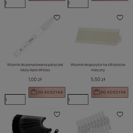
Kliknij, aby dodać prod
Klik
Wzornik do pomalowania patyczek
Wzornik ekspozytor na 48 kolorów
Molly Nails Whites
mleczny
1,00 zł
5,50 zł
DO KOSZYKA
DO KOSZYKA
Kliknij, aby dodać prod
Klik