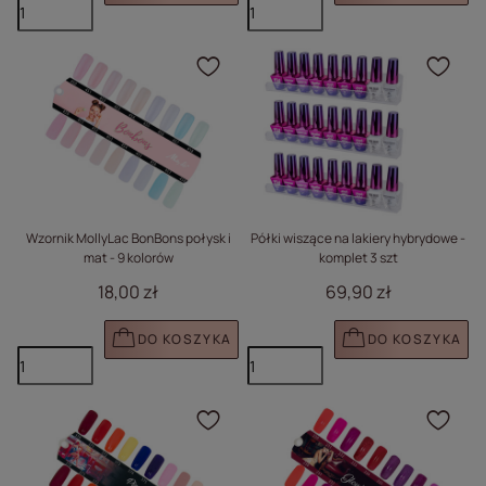
Kliknij, aby dodać prod
Klik
Wzornik MollyLac BonBons połysk i
Półki wiszące na lakiery hybrydowe -
mat - 9 kolorów
komplet 3 szt
18,00 zł
69,90 zł
DO KOSZYKA
DO KOSZYKA
Kliknij, aby dodać prod
Klik