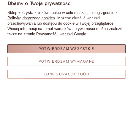
Dbamy o Twoją prywatność
Sklep korzysta z plików cookie w celu realizacji usług zgodnie z
Polityką dotyczącą cookies
. Możesz określić warunki
przechowywania lub dostępu do cookie w Twojej przeglądarce.
Więcej informacji na temat warunków i prywatności można znaleźć
Bloczek blok polerski 240/240
Wzornik próbnik migdał na kole
I
także na stronie
Prywatność i warunki Google
.
Premium biały 10szt
do żeli lakierów hybryd i pyłków
M
mleczny 50 szt mat
16,90 zł
5,90 zł
POTWIERDZAM WSZYSTKIE
DO
DO
POTWIERDZAM WYMAGANE
KOSZYKA
KOSZYKA
KONFIGURACJA ZGÓD
Moje zamówienia
Status zamówienia
Śledzenie przesyłki