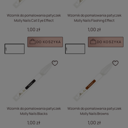
Wzornik do pomalowania patyczek
Wzornik do pomalowania patyczek
Molly Nails Cat Eye Effect
Molly Nails Flashing Effect
1,00 zł
1,00 zł
DO KOSZYKA
DO KOSZYKA
Kliknij, aby dodać prod
Klik
Wzornik do pomalowania patyczek
Wzornik do pomalowania patyczek
Molly Nails Blacks
Molly Nails Browns
1,00 zł
1,00 zł