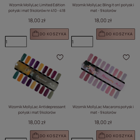
Wzornik MollyLac Limited Edition
Wzornik MollyLac Bling it on! połysk i
połysk i mat 9 kolorów nr 410 - 418
mat - 9 kolorów
18,00 zł
18,00 zł
DO KOSZYKA
DO KOSZYKA
Kliknij, aby dodać prod
Klik
Wzornik MollyLac Antidepressant
Wzornik MollyLac Macarons połysk i
połysk i mat 9 kolorów
mat - 9 kolorów
18,00 zł
18,00 zł
DO KOSZYKA
DO KOSZYKA