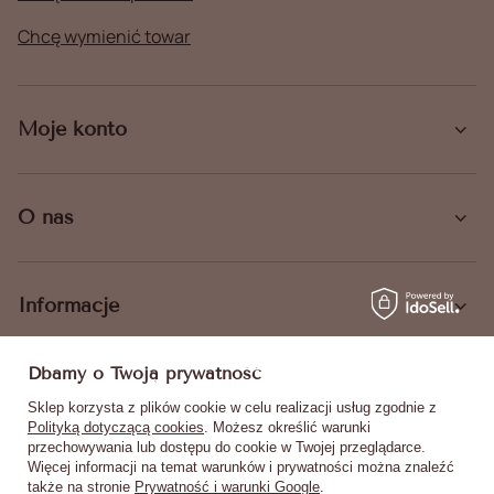
Chcę wymienić towar
Moje konto
O nas
Informacje
Dbamy o Twoją prywatność
Sklep korzysta z plików cookie w celu realizacji usług zgodnie z
Polityką dotyczącą cookies
. Możesz określić warunki
+48 516 140 008
sklep@mollynails.pl
przechowywania lub dostępu do cookie w Twojej przeglądarce.
MollyNails
Więcej informacji na temat warunków i prywatności można znaleźć
,
Piotrkowska 270
,
90-361
Łódź
także na stronie
Prywatność i warunki Google
.