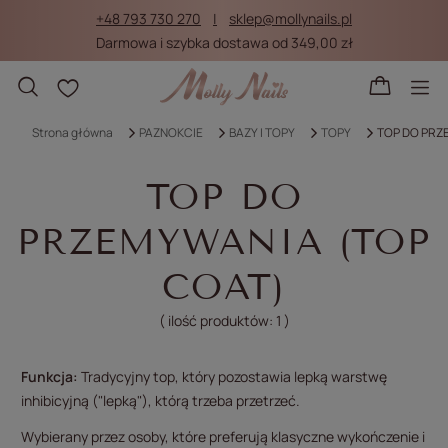
+48 793 730 270
sklep@mollynails.pl
Darmowa i szybka dostawa od 349,00 zł
Listy zakupowe
Strona główna
PAZNOKCIE
BAZY I TOPY
TOPY
TOP DO PRZ
TOP DO
PRZEMYWANIA (TOP
COAT)
( ilość produktów:
1
)
Funkcja:
Tradycyjny top, który pozostawia lepką warstwę
inhibicyjną ("lepką"), którą trzeba przetrzeć.
Wybierany przez osoby, które preferują klasyczne wykończenie i