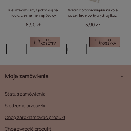
Kieliszek szklany z pokrywką na
Wzornik próbnik migdał na kole
B
liquid, cleaner hennę różowy
do żeli lakierów hybryd i pyłków
mleczny 50 szt mat
6,90 zł
5,90 zł
DO
DO
KOSZYKA
KOSZYKA
Moje zamówienia
Status zamówienia
Śledzenie przesyłki
Chcę zareklamować produkt
Chcę zwrócić produkt