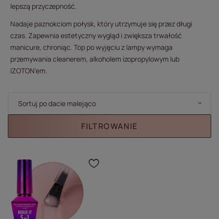
lepszą przyczepność.
Nadaje paznokciom połysk, który utrzymuje się przez długi
czas. Zapewnia estetyczny wygląd i zwiększa trwałość
manicure, chroniąc. Top po wyjęciu z lampy wymaga
przemywania cleanerem, alkoholem izopropylowym lub
IZOTON'em.
Zmień sortowanie
Sortuj po dacie malejąco
FILTROWANIE
Kliknij, aby dodać prod